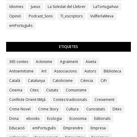
Idiomes
Jueus
La Soledat del Llebrer
LaTortugaAvui
Opinió
Podcast_Sons
TI_escriptors
VullferlaMeva
emPortuguês
ETIQUETES
365 contes
Activisme
Agraïment
Aixeta
Antisemitisme
Art
Associacions
Autors
Biblioteca
Català
Catalunya
Catolicisme
Ciència
CiFi
Cinema
Cites
Ciutats
Comunisme
Conflicte Orient Mitjà
Contes tradicionals
Creixement
Crime Novel
Crime Story
Cultura
Curiositats
Dites
Dona
ebooks
Ecologia
Economia
Editorials
Educació
emPortuguês
Emprendre
Empresa