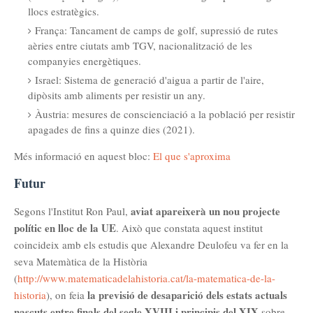
llocs estratègics.
França: Tancament de camps de golf, supressió de rutes
aèries entre ciutats amb
TGV
, nacionalització de les
companyies energètiques.
Israel: Sistema de generació d'aigua a partir de l'aire,
dipòsits amb aliments per resistir un any.
Àustria: mesures de conscienciació a la població per resistir
apagades de fins a quinze dies (2021).
Més informació en aquest bloc:
El que s'aproxima
Futur
aviat apareixerà un nou projecte
Segons l'Institut
Ron
Paul,
polític en lloc de la UE
. Això que constata aquest institut
coincideix amb els estudis que Alexandre Deulofeu va fer en la
seva Matemàtica de la Història
(
http://www.matematicadelahistoria.cat/la-matematica-de-la-
la previsió de desaparició dels estats actuals
historia
), on feia
nascuts entre finals del segle XVIII i principis del XIX
sobre