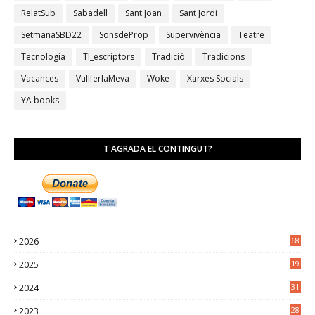
RelatSub
Sabadell
Sant Joan
Sant Jordi
SetmanaSBD22
SonsdeProp
Supervivència
Teatre
Tecnologia
TI_escriptors
Tradició
Tradicions
Vacances
VullferlaMeva
Woke
Xarxes Socials
YA books
T'AGRADA EL CONTINGUT?
2026
68
2025
19
4
2024
31
7
2023
28