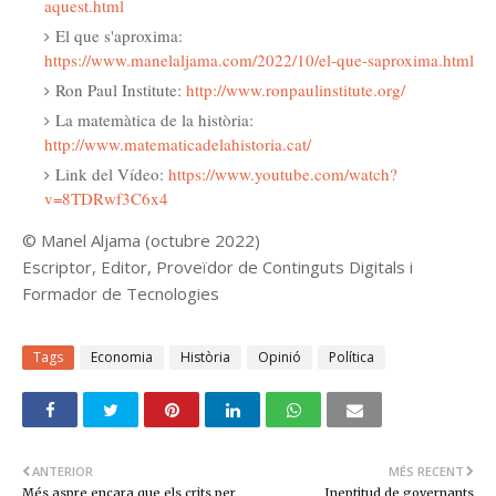
aquest.html
El que s'aproxima:
https://www.manelaljama.com/2022/10/el-que-saproxima.html
Ron Paul Institute:
http://www.ronpaulinstitute.org/
La matemàtica de la història:
http://www.matematicadelahistoria.cat/
Link del Vídeo:
https://www.youtube.com/watch?
v=8TDRwf3C6x4
© Manel Aljama (octubre 2022)
Escriptor, Editor, Proveïdor de Continguts Digitals i
Formador de Tecnologies
Tags
Economia
Història
Opinió
Política
ANTERIOR
MÉS RECENT
Més aspre encara que els crits per
Ineptitud de governants