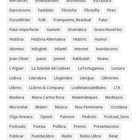
enFrancès
Ensenyament
Entrevistes
Escriptura
Exposicions
Fantàstic
Filosofia
Filosofía
Fires
FocusWriter
Folk
Franquisme_Residual
Futur
Futur imperfecte
Ganivet
Gramàtica
Grans Novel·les
Història
Història Alternativa
Històric
Humor
Idiomes
InEnglish
Infantil
Internet
Inundacions
Joan Oliver
Jueus
Juvenil
Kabbalah
Keanu
L'Alguer
La Soledat del Llebrer
LaTortugaAvui
Lectura
Lisboa
Literatura
Llegendes
Llengua
Llibreries
Llibres
LLibres & Company
LosRelatosdelBuho
LTA
Madeira
Maria Carme Roca
Matemàtiques
Meditació
Microrelat
Misteri
Música
Nou-Feminisme
Occitània
Olga Xirinacs
Opinió
Patreon
Pedrolo
Podcast_Sons
Podcasts
Poesia
Política
Premis
Presentacions
Publicar
PuntdeLlibre
Ràdio
Ràdio Llibre
Relat