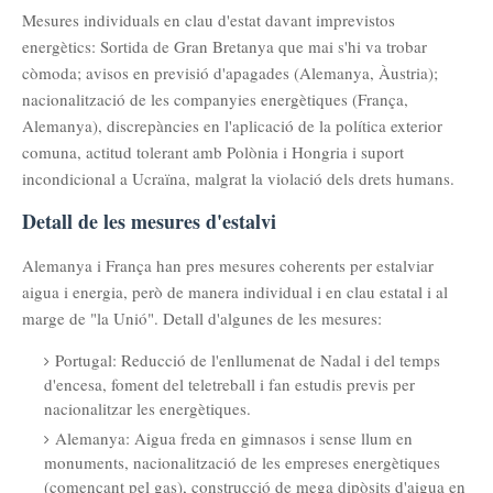
Mesures individuals en clau d'estat davant imprevistos
energètics: Sortida de Gran Bretanya que mai s'hi va trobar
còmoda; avisos en previsió d'apagades (Alemanya, Àustria);
nacionalització de les companyies energètiques (França,
Alemanya), discrepàncies en l'aplicació de la política exterior
comuna, actitud tolerant amb Polònia i Hongria i suport
incondicional a Ucraïna, malgrat la violació dels drets humans.
Detall de les mesures d'estalvi
Alemanya i França han pres mesures coherents per estalviar
aigua i energia, però de manera individual i en clau estatal i al
marge de "la Unió". Detall d'algunes de les mesures:
Portugal: Reducció de l'enllumenat de Nadal i del temps
d'encesa, foment del teletreball i fan estudis previs per
nacionalitzar les energètiques.
Alemanya: Aigua freda en gimnasos i sense llum en
monuments, nacionalització de les empreses energètiques
(començant pel gas), construcció de mega dipòsits d'aigua en