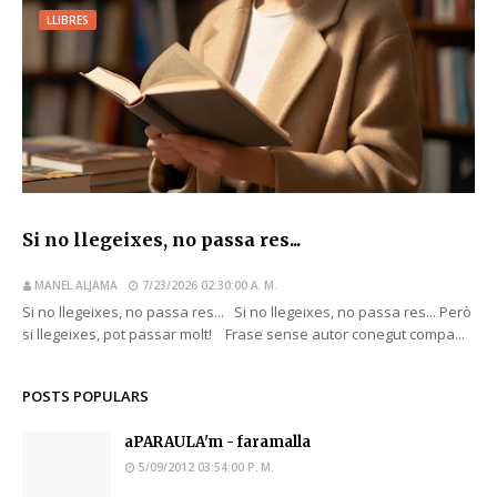
LLIBRES
Si no llegeixes, no passa res...
MANEL ALJAMA
7/23/2026 02:30:00 A. M.
Si no llegeixes, no passa res... Si no llegeixes, no passa res... Però
si llegeixes, pot passar molt! Frase sense autor conegut compa...
POSTS POPULARS
aPARAULA'm - faramalla
5/09/2012 03:54:00 P. M.