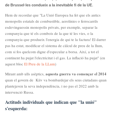
de Brussel·les condueix a la inevitable fi de la UE
.
Hem de recordar que "La Unió Europea ha fet que els antics
monopolis estatals de combustible, aerolínies o ferrocarrils
esdevinguessin monopolis privats, per exemple, separar la
companyia que té els combois de la que té les vies, o la
companyia que produeix l'energia de qui te la factura! El darrer
pas ha estat, modificar el sistema de càlcul de preu de la llum,
com si fos quelcom digne d'especular a borsa. Així, a tot el
continent ha pujat l'electricitat i el gas. La inflació ha pujat" (en
aquest bloc
El Preu de la LLum
)
aquesta guerra va començar el 2014
Mirant amb ulls asèptics,
quan el govern de Kíiv va bombardejar els seus ciutadans quan
plantejaven la seva independència, i no pas el 2022 amb la
intervenció Russa.
Actituds individuals que indican que "la unió"
s'esquerda: