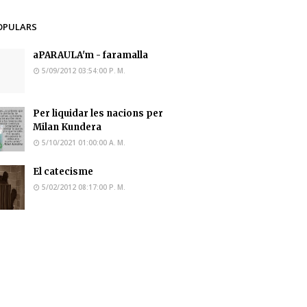
OPULARS
aPARAULA'm - faramalla
5/09/2012 03:54:00 P. M.
Per liquidar les nacions per
Milan Kundera
5/10/2021 01:00:00 A. M.
El catecisme
5/02/2012 08:17:00 P. M.