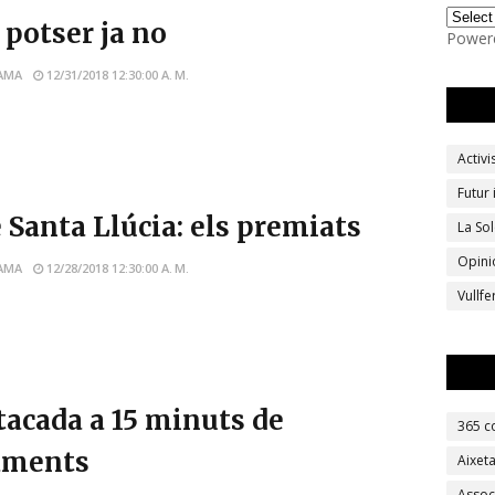
 potser ja no
Power
AMA
12/31/2018 12:30:00 A. M.
Activ
Futur
 Santa Llúcia: els premiats
La Sol
Opini
AMA
12/28/2018 12:30:00 A. M.
Vullf
tacada a 15 minuts de
365 c
aments
Aixet
Assoc