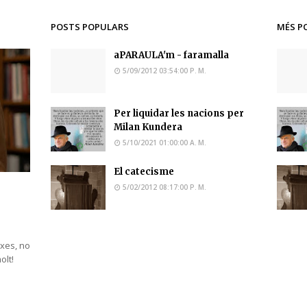
POSTS POPULARS
MÉS P
aPARAULA'm - faramalla
5/09/2012 03:54:00 P. M.
Per liquidar les nacions per
Milan Kundera
5/10/2021 01:00:00 A. M.
El catecisme
5/02/2012 08:17:00 P. M.
ixes, no
molt!