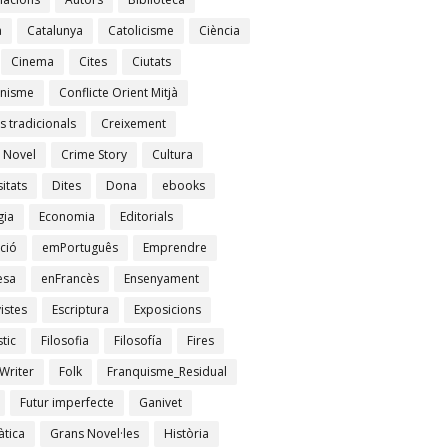
à
Catalunya
Catolicisme
Ciència
Cinema
Cites
Ciutats
nisme
Conflicte Orient Mitjà
s tradicionals
Creixement
 Novel
Crime Story
Cultura
itats
Dites
Dona
ebooks
gia
Economia
Editorials
ció
emPortuguês
Emprendre
esa
enFrancès
Ensenyament
istes
Escriptura
Exposicions
tic
Filosofia
Filosofía
Fires
Writer
Folk
Franquisme_Residual
Futur imperfecte
Ganivet
tica
Grans Novel·les
Història