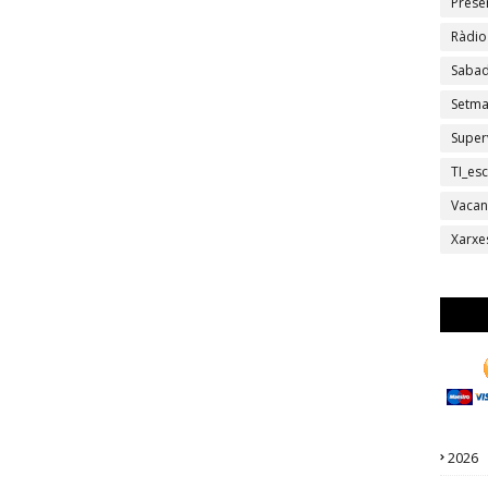
Prese
Ràdio
Sabad
Setm
Super
TI_esc
Vacan
Xarxe
2026