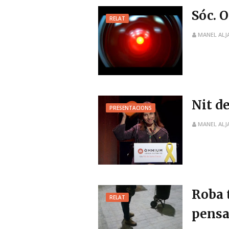
Sóc. O
RELAT
MANEL ALJ
Nit de
PRESENTACIONS
MANEL ALJ
Roba 
RELAT
pens