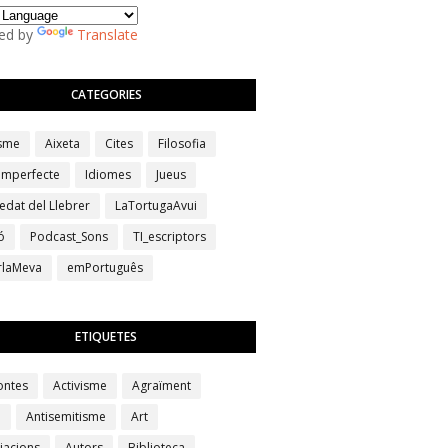
ed by
Translate
CATEGORIES
isme
Aixeta
Cites
Filosofia
 imperfecte
Idiomes
Jueus
edat del Llebrer
LaTortugaAvui
ó
Podcast_Sons
TI_escriptors
erlaMeva
emPortuguês
ETIQUETES
ontes
Activisme
Agraïment
a
Antisemitisme
Art
iacions
Autors
Biblioteca