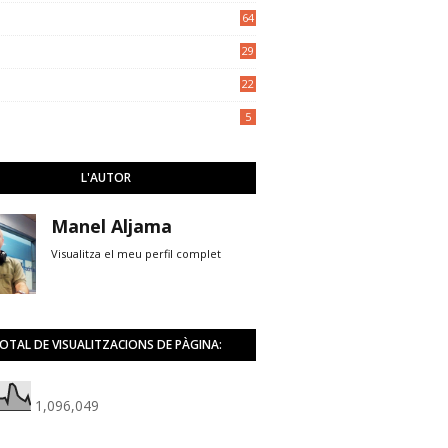
5
64
29
22
5
L'AUTOR
Manel Aljama
Visualitza el meu perfil complet
OTAL DE VISUALITZACIONS DE PÀGINA:
1,096,049