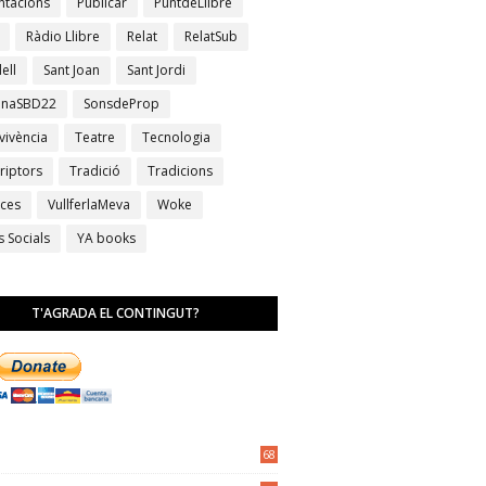
ntacions
Publicar
PuntdeLlibre
Ràdio Llibre
Relat
RelatSub
ell
Sant Joan
Sant Jordi
anaSBD22
SonsdeProp
vivència
Teatre
Tecnologia
riptors
Tradició
Tradicions
ces
VullferlaMeva
Woke
s Socials
YA books
T'AGRADA EL CONTINGUT?
68