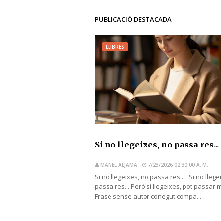
PUBLICACIÓ DESTACADA
LLIBRES
Si no llegeixes, no passa res...
MANEL ALJAMA
7/23/2026 02:30:00 A. M.
Si no llegeixes, no passa res... Si no llege
passa res... Però si llegeixes, pot passar 
Frase sense autor conegut compa...