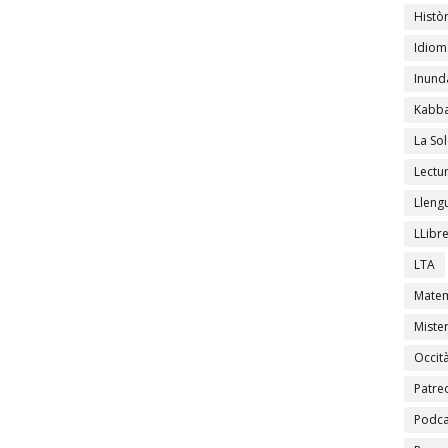
Històr
Idiom
Inund
Kabba
La Sol
Lectu
Lleng
LLibr
LTA
Matem
Mister
Occit
Patre
Podca