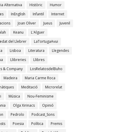
ia Alternativa
Històric
Humor
es
InEnglish
Infantil
Internet
acions
Joan Oliver
Jueus
Juvenil
lah
Keanu
L'Alguer
edat del Llebrer
LaTortugaAvui
ra
Lisboa
Literatura
Llegendes
ua
Llibreries
Llibres
es & Company
LosRelatosdelBuho
Madeira
Maria Carme Roca
àtiques
Meditació
Microrelat
i
Música
Nou-Feminisme
ània
Olga Xirinacs
Opinió
on
Pedrolo
Podcast_Sons
sts
Poesia
Política
Premis