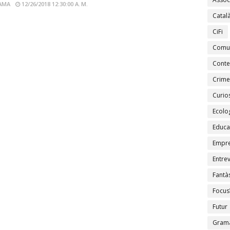
AMA
12/26/2018 12:30:00 A. M.
Catal
CiFi
Comu
Conte
Crime
Curios
Ecolo
Educa
Empr
Entrev
Fantàs
Focus
Futur
Gramà