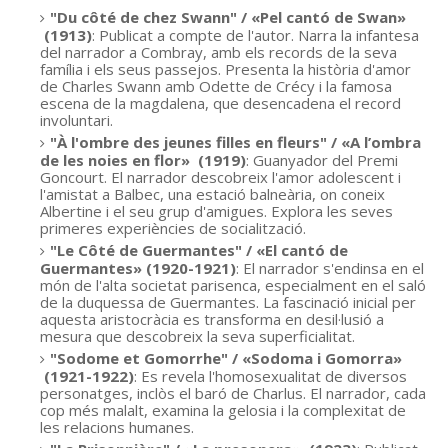
"Du côté de chez Swann"
/ «
Pel cantó de Swan»
(1913)
: Publicat a compte de l'autor. Narra la infantesa
del narrador a Combray, amb els records de la seva
família i els seus passejos. Presenta la història d'amor
de Charles Swann amb Odette de Crécy i la famosa
escena de la magdalena, que desencadena el record
involuntari.
"À l'ombre des jeunes filles en fleurs" /
«
A l’ombra
de les noies en flor»
(1919)
: Guanyador del Premi
Goncourt. El narrador descobreix l'amor adolescent i
l'amistat a Balbec, una estació balneària, on coneix
Albertine i el seu grup d'amigues. Explora les seves
primeres experiències de socialització.
"Le Côté de Guermantes"
/ «
El cantó de
Guermantes»
(1920-1921)
: El narrador s'endinsa en el
món de l'alta societat parisenca, especialment en el saló
de la duquessa de Guermantes. La fascinació inicial per
aquesta aristocràcia es transforma en desil·lusió a
mesura que descobreix la seva superficialitat.
"Sodome et Gomorrhe" /
«
Sodoma i Gomorra»
(1921-1922)
: Es revela l'homosexualitat de diversos
personatges, inclòs el baró de Charlus. El narrador, cada
cop més malalt, examina la gelosia i la complexitat de
les relacions humanes.