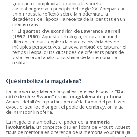
grandària i complexitat, examina la societat
austrohongaresa a principis del segle XX. Comparteix
amb Proust la reflexió sobre la modernitat, la
decadència de l'època i la recerca de la identitat en un
món en canvi.
"El quartet d'Alexandria" de Lawrence Durrell
(1957-1960)
: Aquesta tetralogia, encara que molt
diferent en estil, explora la mateixa història des de
múltiples perspectives. La seva ambició de capturar el
temps i l'espai d'una ciutat des de diferents punts de
vista recorda l'anàlisi proustiana de la memòria i la
realitat.
Què simbolitza la magdalena?
La famosa magdalena a la qual es refereix Proust a
"Du
côté de chez Swann"
és una
magdalena de petxina
.
Aquest detall és important perquè la forma del pastisset
evoca el seu lloc d'origen, el poble de Combray, on la tia
del narrador li n'oferia.
La magdalena simbolitza el poder de la
memòria
involuntària
, un concepte clau en l'obra de Proust. Aquest
tipus de memòria es diferencia de la memòria voluntària (la