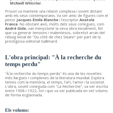
McNeill Whistler
.
Proust va mantenir una relació complexa i sovint distant
amb els seus contemporanis. Va ser amic de figures com el
pintor
Jacques-Émile Blanche
i l'escriptor
Anatole
France
. No obstant això, molts dels seus col·legues, com
André Gide
, van menystenir la seva obra inicialment, fet
que va generar tensions i malentesos, sobretot arran del
rebuig inicial de "Du côté de chez Swann" per part de la
prestigiosa editorial Gallimard.
L'obra principal: "À la recherche du
temps perdu"
"À la recherche du temps perdu" és una de les novel·les
més llargues i complexes de la literatura mundial. Explora
temes com la memòria, el temps, l'art, l'amor i la societat.
L'obra, sovint coneguda com "La Recherche", va ser escrita
entre 1908 i 1922, tot i que va ser publicada en set volums
de forma esglaonada.
Els volums: