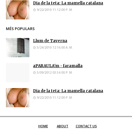
Dia de la teta: La mamella catalana
9/22/2010 11:12:00 P. M.
MÉS POPULARS
Llum de Taverna
5/24/2010 12:16:00 A. M.
aPARAULA'm - faramalla
5/09/2012 03:54:00 P. M.
Dia de la teta: La mamella catalana
9/22/2010 11:12:00 P. M.
HOME
ABOUT
CONTACT US