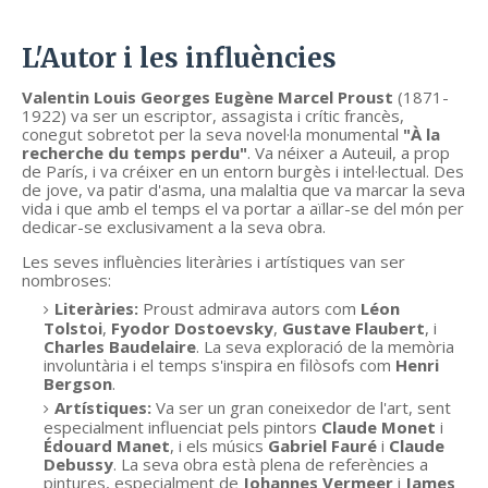
L'Autor i les influències
Valentin Louis Georges Eugène Marcel Proust
(1871-
1922) va ser un escriptor, assagista i crític francès,
conegut sobretot per la seva novel·la monumental
"À la
recherche du temps perdu"
. Va néixer a Auteuil, a prop
de París, i va créixer en un entorn burgès i intel·lectual. Des
de jove, va patir d'asma, una malaltia que va marcar la seva
vida i que amb el temps el va portar a aïllar-se del món per
dedicar-se exclusivament a la seva obra.
Les seves influències literàries i artístiques van ser
nombroses:
Literàries:
Proust admirava autors com
Léon
Tolstoi
,
Fyodor Dostoevsky
,
Gustave Flaubert
, i
Charles Baudelaire
. La seva exploració de la memòria
involuntària i el temps s'inspira en filòsofs com
Henri
Bergson
.
Artístiques:
Va ser un gran coneixedor de l'art, sent
especialment influenciat pels pintors
Claude Monet
i
Édouard Manet
, i els músics
Gabriel Fauré
i
Claude
Debussy
. La seva obra està plena de referències a
pintures, especialment de
Johannes Vermeer
i
James