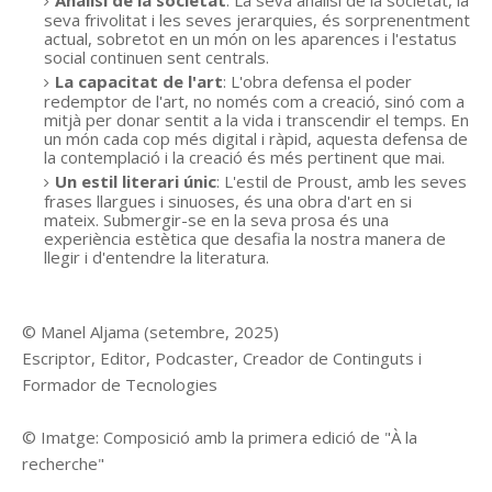
seva frivolitat i les seves jerarquies, és sorprenentment
actual, sobretot en un món on les aparences i l'estatus
social continuen sent centrals.
La capacitat de l'art
: L'obra defensa el poder
redemptor de l'art, no només com a creació, sinó com a
mitjà per donar sentit a la vida i transcendir el temps. En
un món cada cop més digital i ràpid, aquesta defensa de
la contemplació i la creació és més pertinent que mai.
Un estil literari únic
: L'estil de Proust, amb les seves
frases llargues i sinuoses, és una obra d'art en si
mateix. Submergir-se en la seva prosa és una
experiència estètica que desafia la nostra manera de
llegir i d'entendre la literatura.
© Manel Aljama (setembre, 2025)
Escriptor, Editor, Podcaster, Creador de Continguts i
Formador de Tecnologies
© Imatge: Composició amb la primera edició de "À la
recherche"