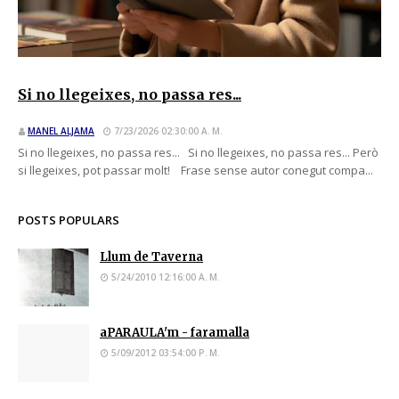
Si no llegeixes, no passa res...
MANEL ALJAMA
7/23/2026 02:30:00 A. M.
Si no llegeixes, no passa res... Si no llegeixes, no passa res... Però
si llegeixes, pot passar molt! Frase sense autor conegut compa...
POSTS POPULARS
Llum de Taverna
5/24/2010 12:16:00 A. M.
aPARAULA'm - faramalla
5/09/2012 03:54:00 P. M.