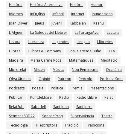
Història
Història Alternativa
Històric
Humor
Idiomes
InEnglish
Infantil
Internet
Inundacions
Joan Oliver
Jueus
Juvenil
Kabbalah
Keanu
L'Alguer
La Soledat del Llebrer
LaTortugaAvui
Lectura
Lisboa
Literatura
Llegendes
Llengua
Llibreries
Llibres
LLibres & Company
LosRelatosdelBuho
LTA
Madeira
Maria Carme Roca
Matemàtiques
Meditació
Microrelat
Misteri
Música
Nou-Feminisme
Occitània
Olga Xirinacs
Opinió
Patreon
Pedrolo
Podcast_Sons
Podcasts
Poesia
Política
Premis
Presentacions
Publicar
PuntdeLlibre
Ràdio
Ràdio Llibre
Relat
RelatSub
Sabadell
Sant Joan
Sant Jordi
SetmanaSBD22
SonsdeProp
Supervivència
Teatre
Tecnologia
TI_escriptors
Tradició
Tradicions