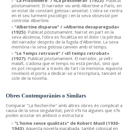
"La Prisonnière" /
«
La presonera
»
(1923)
: Publicat
pòstumament. El narrador viu amb Albertine a París, en
un estat de constant gelosia i ansietat. L'obra se centra
en el seu turment psicològic i en la seva obsessió per
controlar Albertine.
"Albertine disparue"
/ «
Alberina desapareguda»
(1925)
: Publicat pòstumament. Narrat en part en la
seva absència, l'obra es focalitza en el dolor i la pèrdua
del narrador després de la fugida d'Albertine. La seva
memòria i la seva gelosia canvien amb el temps.
"Le Temps retrouvé" /
«
El temps retrobat»
(1927)
: Publicat pòstumament. El narrador, ja vell i
malalt, s'adona que el temps no està perdut, sinó que
es pot recuperar a través de l'art i la memòria. Aquesta
revelació el porta a dedicar-se a l'escriptura, tancant el
cicle de la novel·la.
Obres Contemporànies o Similars
Comparar "La Recherche" amb altres obres és complicat a
causa de la seva singularitat, però n’hi ha algunes que s'hi
poden acostar en ambició o estructura:
"L'home sense qualitats" de Robert Musil (1930-
1943)
: Aquesta novel·la inacabada, també colossal en