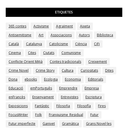
ETIQUETES
365 contes
Activisme
Agraïment
Aixeta
Antisemitisme
Art
Associacions
Autors
Biblioteca
Català
Catalunya
Catolicisme
Ciència
CiFi
Cinema
Cites
Ciutats
Comunisme
Conflicte Orient Mitjà
Contes tradicionals
Creixement
Crime Novel
Crime Story
Cultura
Curiositats
Dites
Dona
ebooks
Ecologia
Economia
Editorials
Educació
emPortuguês
Emprendre
Empresa
enFrancès
Ensenyament
Entrevistes
Escriptura
Exposicions
Fantàstic
Filosofia
Filosofía
Fires
FocusWriter
Folk
Franquisme_Residual
Futur
Futur imperfecte
Ganivet
Gramàtica
Grans Novel·les