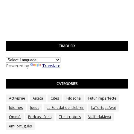
TRADUEIX
Powered by
Translate
CATEGORIES
Activisme
Aixeta
Cites
Filosofia
Futur imperfecte
Idiomes
Jueus
La Soledat del Llebrer
LaTortugaAvui
Opinió
Podcast_Sons
TI_escriptors
VullferlaMeva
emPortuguês