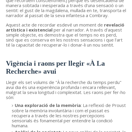
que recordem conscientment) perquè es desencadena de
manera sobtada i inesperada a través d'una sensació o un
sentit: el gust de la magdalena, mullada en te, transporta el
narrador al passat de la seva infantesa a Combray.
Aquest acte de recordar esdevé un moment de
revelació
artística i existencial
per al narrador. A través d'aquest
simple objecte, es demostra que el temps no es perd,
sinó que es conserva en les nostres sensacions i que l'art
té la capacitat de recuperar-lo i donar-li un nou sentit.
Vigència i raons per llegir «À La
Recherche» avui
Llegir els set volums de "À la recherche du temps perdu"
avui dia és una experiència profunda i encara rellevant,
malgrat la seva longitud i complexitat. Les raons per fer-ho
són:
Una exploració de la memòria
: La reflexió de Proust
sobre la memòria involuntària i com el passat es
recupera a través de les nostres percepcions
sensorials és fonamental per entendre la condició
humana.
Anàlisi de la societat
: La seva anàlisi de la societat, la