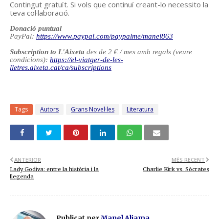
Contingut gratuït. Si vols que continuï creant-lo necessito la
teva col·laboració.
Donació puntual
PayPal:
https://www.paypal.com/paypalme/manel863
Subscription to L'Aixeta
des de 2 € / mes amb regals (veure
condicions):
https://el-viatger-de-les-
lletres.aixeta.cat/ca/subscriptions
Tags
Autors
Grans Novel·les
Literatura
ANTERIOR
MÉS RECENT
Lady Godiva: entre la història i la
Charlie Kirk vs. Sòcrates
llegenda
Publicat per
Manel Aljama