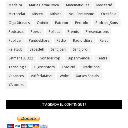
Madeira
Maria Carme Roca
Matemàtiques
Meditació
Microrelat
Misteri
Música
Nou-Feminisme
Occitània
Olga Xirinacs
Opinió
Patreon
Pedrolo
Podcast_Sons
Podcasts
Poesia
Política
Premis
Presentacions
Publicar
PuntdeLlibre
Ràdio
Ràdio Llibre
Relat
RelatSub
Sabadell
Sant Joan
Sant Jordi
SetmanaSBD22
SonsdeProp
Supervivència
Teatre
Tecnologia
TI_escriptors
Tradició
Tradicions
Vacances
VullferlaMeva
Woke
Xarxes Socials
YA books
T'AGRADA EL CONTINGUT?