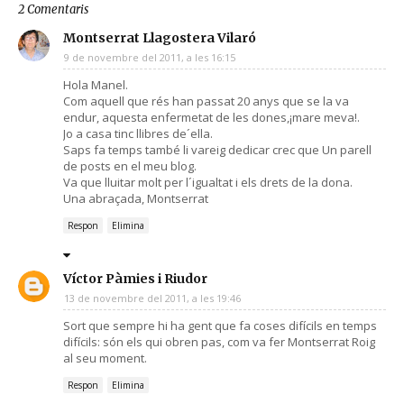
2 Comentaris
Montserrat Llagostera Vilaró
9 de novembre del 2011, a les 16:15
Hola Manel.
Com aquell que rés han passat 20 anys que se la va
endur, aquesta enfermetat de les dones,¡mare meva!.
Jo a casa tinc llibres de´ella.
Saps fa temps també li vareig dedicar crec que Un parell
de posts en el meu blog.
Va que lluitar molt per l´igualtat i els drets de la dona.
Una abraçada, Montserrat
Respon
Elimina
Víctor Pàmies i Riudor
13 de novembre del 2011, a les 19:46
Sort que sempre hi ha gent que fa coses difícils en temps
difícils: són els qui obren pas, com va fer Montserrat Roig
al seu moment.
Respon
Elimina