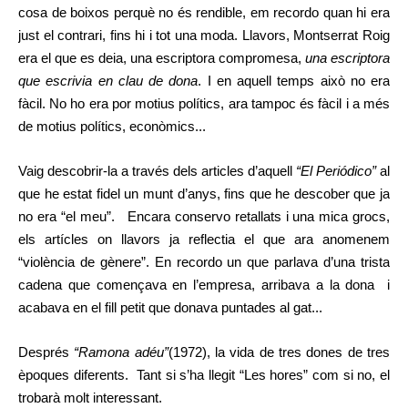
cosa de boixos perquè no és rendible, em recordo quan hi era
just el contrari, fins hi i tot una moda. Llavors, Montserrat Roig
era el que es deia, una escriptora compromesa,
una escriptora
que escrivia en clau de dona
. I en aquell temps això no era
fàcil. No ho era por motius polítics, ara tampoc és fàcil i a més
de motius polítics, econòmics...
Vaig descobrir-la a través dels articles d’aquell
“El Periódico”
al
que he estat fidel un munt d’anys, fins que he descober que ja
no era “el meu”. Encara conservo retallats i una mica grocs,
els artícles on llavors ja reflectia el que ara anomenem
“violència de gènere”. En recordo un que parlava d’una trista
cadena que començava en l’empresa, arribava a la dona i
acabava en el fill petit que donava puntades al gat...
Després
“Ramona adéu”
(1972), la vida de tres dones de tres
èpoques diferents. Tant si s’ha llegit “Les hores” com si no, el
trobarà molt interessant.