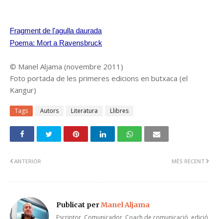
Fragment de l'agulla daurada
Poema: Mort a Ravensbruck
© Manel Aljama (novembre 2011)
Foto portada de les primeres edicions en butxaca (el
Kangur)
Tags
Autors
Literatura
Llibres
ANTERIOR
MÉS RECENT
Publicat per
Manel Aljama
Escriptor, Comunicador, Coach de comunicació, edició