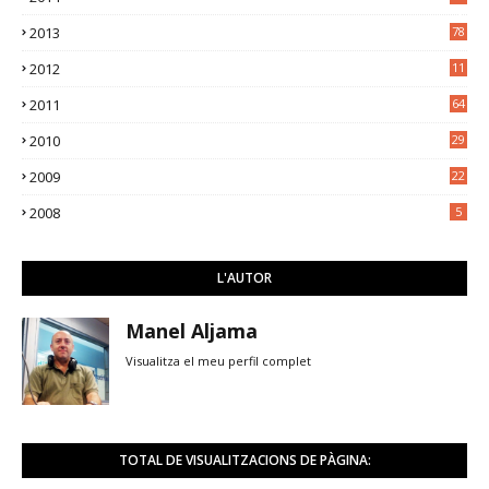
3
2013
78
2012
11
5
2011
64
2010
29
2009
22
2008
5
L'AUTOR
Manel Aljama
Visualitza el meu perfil complet
TOTAL DE VISUALITZACIONS DE PÀGINA: