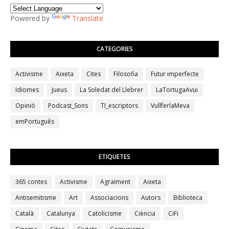
Powered by
Translate
CATEGORIES
Activisme
Aixeta
Cites
Filosofia
Futur imperfecte
Idiomes
Jueus
La Soledat del Llebrer
LaTortugaAvui
Opinió
Podcast_Sons
TI_escriptors
VullferlaMeva
emPortuguês
ETIQUETES
365 contes
Activisme
Agraïment
Aixeta
Antisemitisme
Art
Associacions
Autors
Biblioteca
Català
Catalunya
Catolicisme
Ciència
CiFi