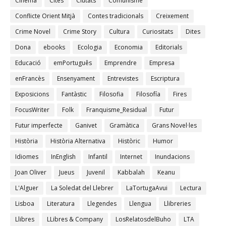
Cinema
Cites
Ciutats
Comunisme
Conflicte Orient Mitjà
Contes tradicionals
Creixement
Crime Novel
Crime Story
Cultura
Curiositats
Dites
Dona
ebooks
Ecologia
Economia
Editorials
Educació
emPortuguês
Emprendre
Empresa
enFrancès
Ensenyament
Entrevistes
Escriptura
Exposicions
Fantàstic
Filosofia
Filosofía
Fires
FocusWriter
Folk
Franquisme_Residual
Futur
Futur imperfecte
Ganivet
Gramàtica
Grans Novel·les
Història
Història Alternativa
Històric
Humor
Idiomes
InEnglish
Infantil
Internet
Inundacions
Joan Oliver
Jueus
Juvenil
Kabbalah
Keanu
L'Alguer
La Soledat del Llebrer
LaTortugaAvui
Lectura
Lisboa
Literatura
Llegendes
Llengua
Llibreries
Llibres
LLibres & Company
LosRelatosdelBuho
LTA