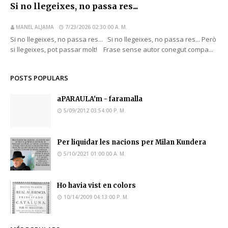
Si no llegeixes, no passa res...
MANEL ALJAMA
7/23/2026 02:30:00 A. M.
Si no llegeixes, no passa res... Si no llegeixes, no passa res... Però
si llegeixes, pot passar molt! Frase sense autor conegut compa...
POSTS POPULARS
aPARAULA'm - faramalla
5/09/2012 03:54:00 P. M.
Per liquidar les nacions per Milan Kundera
5/10/2021 01:00:00 A. M.
Ho havia vist en colors
10/14/2009 04:13:00 P. M.