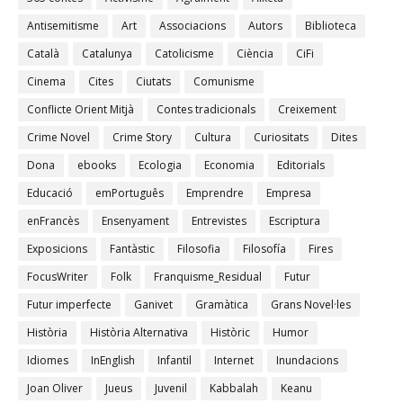
Antisemitisme
Art
Associacions
Autors
Biblioteca
Català
Catalunya
Catolicisme
Ciència
CiFi
Cinema
Cites
Ciutats
Comunisme
Conflicte Orient Mitjà
Contes tradicionals
Creixement
Crime Novel
Crime Story
Cultura
Curiositats
Dites
Dona
ebooks
Ecologia
Economia
Editorials
Educació
emPortuguês
Emprendre
Empresa
enFrancès
Ensenyament
Entrevistes
Escriptura
Exposicions
Fantàstic
Filosofia
Filosofía
Fires
FocusWriter
Folk
Franquisme_Residual
Futur
Futur imperfecte
Ganivet
Gramàtica
Grans Novel·les
Història
Història Alternativa
Històric
Humor
Idiomes
InEnglish
Infantil
Internet
Inundacions
Joan Oliver
Jueus
Juvenil
Kabbalah
Keanu