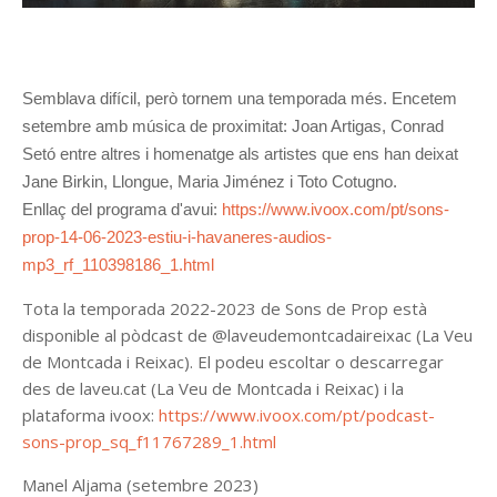
Semblava difícil, però tornem una temporada més. Encetem
setembre amb música de proximitat: Joan Artigas, Conrad
Setó entre altres i homenatge als artistes que ens han deixat
Jane Birkin, Llongue, Maria Jiménez i Toto Cotugno.
Enllaç del programa d'avui:
https://www.ivoox.com/pt/sons-
prop-14-06-2023-estiu-i-havaneres-audios-
mp3_rf_110398186_1.html
Tota la temporada 2022-2023 de Sons de Prop està
disponible al pòdcast de @laveudemontcadaireixac (La Veu
de Montcada i Reixac). El podeu escoltar o descarregar
des de laveu.cat (La Veu de Montcada i Reixac) i la
plataforma
ivoox
:
https://www.ivoox.com/pt/podcast-
sons-prop_sq_f11767289_1.html
Manel Aljama (setembre 2023)