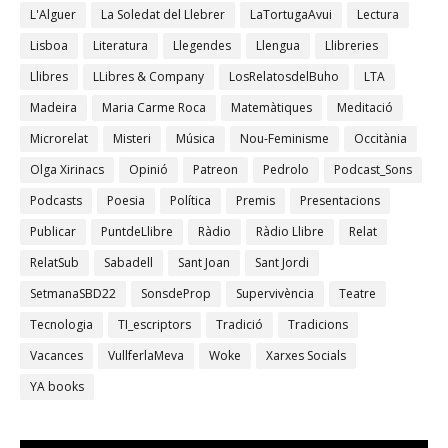
L'Alguer
La Soledat del Llebrer
LaTortugaAvui
Lectura
Lisboa
Literatura
Llegendes
Llengua
Llibreries
Llibres
LLibres & Company
LosRelatosdelBuho
LTA
Madeira
Maria Carme Roca
Matemàtiques
Meditació
Microrelat
Misteri
Música
Nou-Feminisme
Occitània
Olga Xirinacs
Opinió
Patreon
Pedrolo
Podcast_Sons
Podcasts
Poesia
Política
Premis
Presentacions
Publicar
PuntdeLlibre
Ràdio
Ràdio Llibre
Relat
RelatSub
Sabadell
Sant Joan
Sant Jordi
SetmanaSBD22
SonsdeProp
Supervivència
Teatre
Tecnologia
TI_escriptors
Tradició
Tradicions
Vacances
VullferlaMeva
Woke
Xarxes Socials
YA books