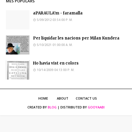
MÉS POPULARS
aPARAULA'm - faramalla
5/09/2012 03:54:00 P. M.
Per liquidar les nacions per Milan Kundera
5/10/2021 01:00:00 A. M.
Ho havia vist en colors
10/14/2009 04:13:00 P. M.
HOME
ABOUT
CONTACT US
CREATED BY
BLOG
| DISTRIBUTED BY
GOOYAABI