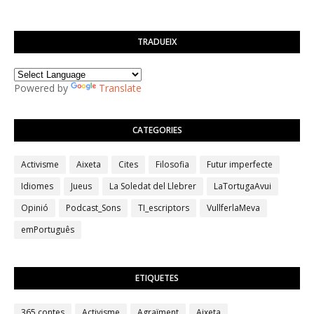
TRADUEIX
Powered by
Translate
CATEGORIES
Activisme
Aixeta
Cites
Filosofia
Futur imperfecte
Idiomes
Jueus
La Soledat del Llebrer
LaTortugaAvui
Opinió
Podcast_Sons
TI_escriptors
VullferlaMeva
emPortuguês
ETIQUETES
365 contes
Activisme
Agraïment
Aixeta