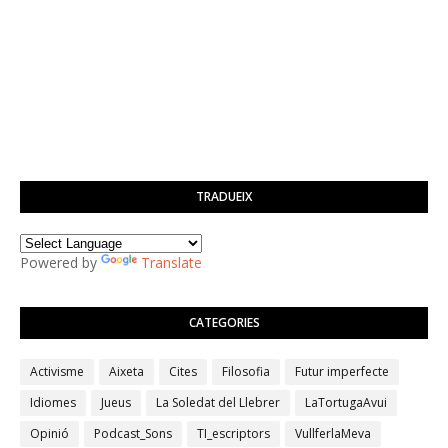
TRADUEIX
Powered by
Translate
CATEGORIES
Activisme
Aixeta
Cites
Filosofia
Futur imperfecte
Idiomes
Jueus
La Soledat del Llebrer
LaTortugaAvui
Opinió
Podcast_Sons
TI_escriptors
VullferlaMeva