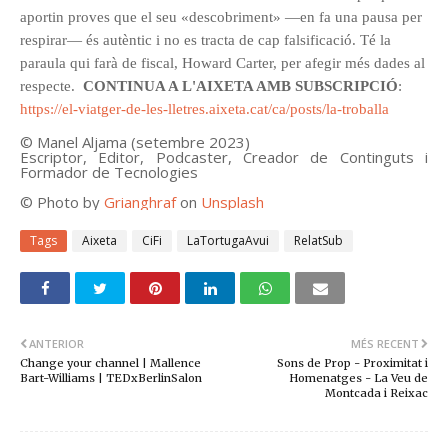
aportin proves que el seu «descobriment» —en fa una pausa per
respirar— és autèntic i no es tracta de cap falsificació. Té la
paraula qui farà de fiscal, Howard Carter, per afegir més dades al
respecte.
CONTINUA A L'AIXETA AMB SUBSCRIPCIÓ
:
https://el-viatger-de-les-lletres.aixeta.cat/ca/posts/la-troballa
© Manel Aljama (
setembre
2023
)
Escriptor, Editor, Podcaster, Creador de Continguts i
Formador de Tecnologies
©
Photo by
Grianghraf
on
Unsplash
Tags
Aixeta
CiFi
LaTortugaAvui
RelatSub
ANTERIOR
MÉS RECENT
Change your channel | Mallence
Sons de Prop - Proximitat i
Bart-Williams | TEDxBerlinSalon
Homenatges - La Veu de
Montcada i Reixac