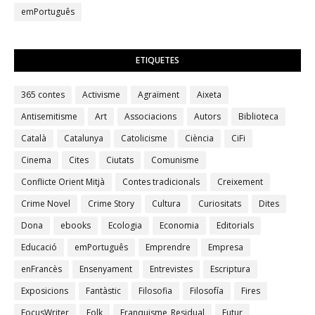
emPortuguês
ETIQUETES
365 contes
Activisme
Agraïment
Aixeta
Antisemitisme
Art
Associacions
Autors
Biblioteca
Català
Catalunya
Catolicisme
Ciència
CiFi
Cinema
Cites
Ciutats
Comunisme
Conflicte Orient Mitjà
Contes tradicionals
Creixement
Crime Novel
Crime Story
Cultura
Curiositats
Dites
Dona
ebooks
Ecologia
Economia
Editorials
Educació
emPortuguês
Emprendre
Empresa
enFrancès
Ensenyament
Entrevistes
Escriptura
Exposicions
Fantàstic
Filosofia
Filosofía
Fires
FocusWriter
Folk
Franquisme_Residual
Futur