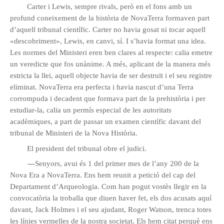
Carter i Lewis, sempre rivals, però en el fons amb un
profund coneixement de la història de NovaTerra formaven part
d’aquell tribunal científic. Carter no havia gosat ni tocar aquell
«descobriment», Lewis, en canvi, sí. I s’havia format una idea.
Les normes del Ministeri eren ben clares al respecte: calia emetre
un veredicte que fos unànime. A més, aplicant de la manera més
estricta la llei, aquell objecte havia de ser destruït i el seu registre
eliminat. NovaTerra era perfecta i havia nascut d’una Terra
corrompuda i decadent que formava part de la prehistòria i per
estudiar-la, calia un permís especial de les autoritats
acadèmiques, a part de passar un examen científic davant del
tribunal de Ministeri de la Nova Història.
El president del tribunal obre el judici.
—
Senyors, avui és 1 del primer mes de l’any 200 de la
Nova Era a NovaTerra. Ens hem reunit a petició del cap del
Departament d’Arqueologia. Com han pogut vostès llegir en la
convocatòria la troballa que diuen haver fet, els dos acusats aquí
davant, Jack Holmes i el seu ajudant, Roger Watson, trenca totes
les línies vermelles de la nostra societat. Els hem citat perquè ens