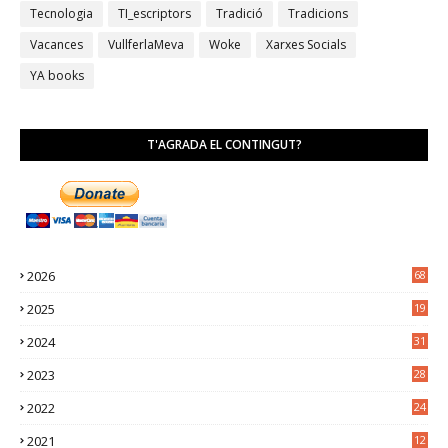
Tecnologia
TI_escriptors
Tradició
Tradicions
Vacances
VullferlaMeva
Woke
Xarxes Socials
YA books
T'AGRADA EL CONTINGUT?
2026
68
2025
19
4
2024
31
7
2023
28
0
2022
24
2
2021
12