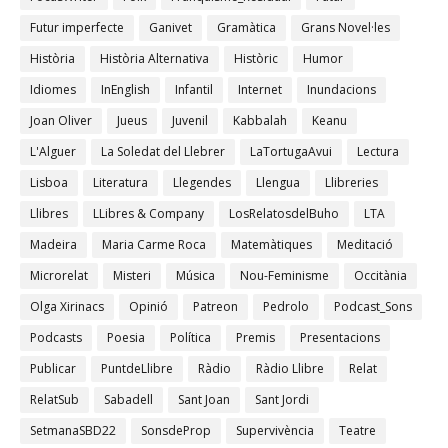
Futur imperfecte
Ganivet
Gramàtica
Grans Novel·les
Història
Història Alternativa
Històric
Humor
Idiomes
InEnglish
Infantil
Internet
Inundacions
Joan Oliver
Jueus
Juvenil
Kabbalah
Keanu
L'Alguer
La Soledat del Llebrer
LaTortugaAvui
Lectura
Lisboa
Literatura
Llegendes
Llengua
Llibreries
Llibres
LLibres & Company
LosRelatosdelBuho
LTA
Madeira
Maria Carme Roca
Matemàtiques
Meditació
Microrelat
Misteri
Música
Nou-Feminisme
Occitània
Olga Xirinacs
Opinió
Patreon
Pedrolo
Podcast_Sons
Podcasts
Poesia
Política
Premis
Presentacions
Publicar
PuntdeLlibre
Ràdio
Ràdio Llibre
Relat
RelatSub
Sabadell
Sant Joan
Sant Jordi
SetmanaSBD22
SonsdeProp
Supervivència
Teatre