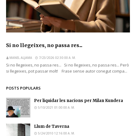
Si no llegeixes, no passa res...
MANEL ALJAMA
7/23/2026 02:30:00 A. M.
Si no llegeixes, no passa res... Si no llegeixes, no passa res... Però
si llegeixes, pot passar molt! Frase sense autor conegut compa...
POSTS POPULARS
Per liquidar les nacions per Milan Kundera
5/10/2021 01:00:00 A. M.
Llum de Taverna
5/24/2010 12:16:00 A. M.