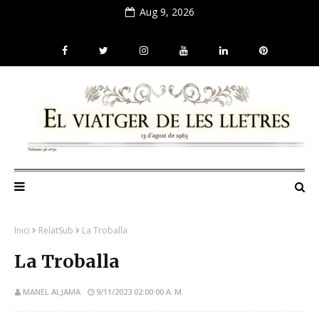
Aug 9, 2026
Inici
RelatSub
La Troballa
La Troballa
MANEL ALJAMA
9/11/2023 02:00:00 A. M.