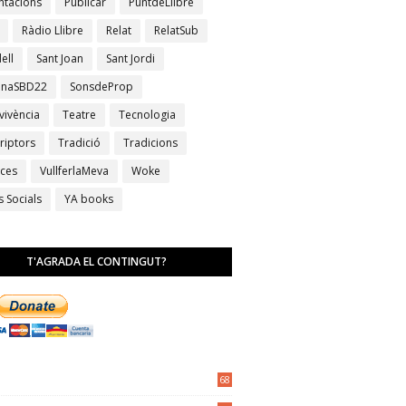
ntacions
Publicar
PuntdeLlibre
Ràdio Llibre
Relat
RelatSub
ell
Sant Joan
Sant Jordi
anaSBD22
SonsdeProp
vivència
Teatre
Tecnologia
riptors
Tradició
Tradicions
ces
VullferlaMeva
Woke
s Socials
YA books
T'AGRADA EL CONTINGUT?
68