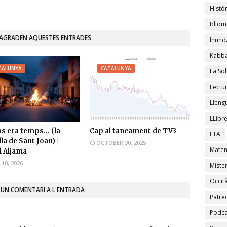
Històr
Idiom
'AGRADEN AQUESTES ENTRADES
Inund
Kabba
TALUNYA
CATALUNYA
La Sol
Lectu
Lleng
LLibr
 era temps... (la
Cap al tancament de TV3
LTA
la de Sant Joan) |
OCTOBER 30, 2025
Matem
 Aljama
 10, 2026
Mister
Occit
 UN COMENTARI A L'ENTRADA
Patre
Podca