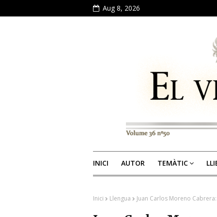
Aug 8, 2026
INICI
AUTOR
TEMÀTIC
LL
Inici
Llengua
Juan Carlos Moreno Cabrera: L