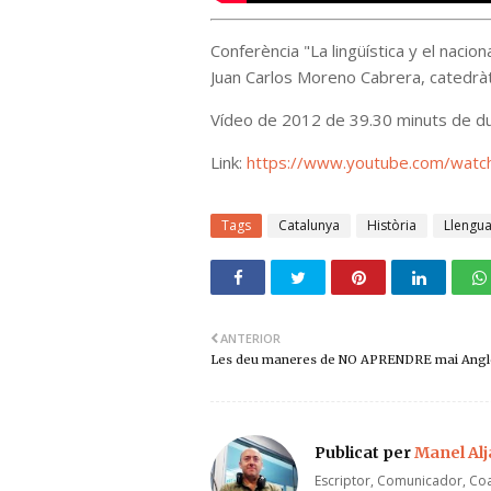
Conferència "La lingüística y el nacio
Juan Carlos Moreno Cabrera, catedrà
Vídeo de 2012 de 39.30 minuts de du
Link:
https://www.youtube.com/wa
Tags
Catalunya
Història
Llengu
ANTERIOR
Les deu maneres de NO APRENDRE mai Angl
Publicat per
Manel Al
Escriptor, Comunicador, Coa