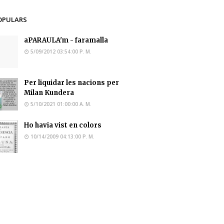
OPULARS
aPARAULA'm - faramalla
5/09/2012 03:54:00 P. M.
Per liquidar les nacions per
Milan Kundera
5/10/2021 01:00:00 A. M.
Ho havia vist en colors
10/14/2009 04:13:00 P. M.