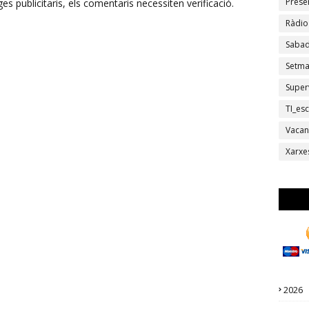
Prese
s publicitaris, els comentaris necessiten verificació.
Ràdio
Sabad
Setm
Super
TI_esc
Vacan
Xarxe
2026