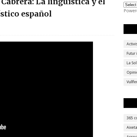
abrera: La lingüística y el
Power
stico español
Activ
Futur
La Sol
Opini
Vullf
365 c
Aixet
Assoc