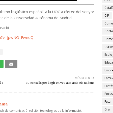
Catal
nalismo lingüístico español" a la UOC a càrrec del senyor
CiFi
tic de la Universidad Autónoma de Madrid.
Comu
ració
Conte
tch?v=JpwNO_FwedQ
Crime
Curios
a
Ecolo
Educa
Empr
MÉS RECENT
Entrev
ès
10 consells per llegir en veu alta amb els nadons
Fantàs
Focus
Futur
jama
Gramà
ch de comunicació, edició i tecnologies de la informació.