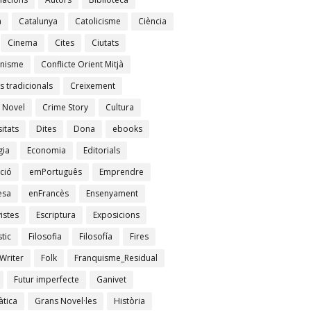
à
Catalunya
Catolicisme
Ciència
Cinema
Cites
Ciutats
nisme
Conflicte Orient Mitjà
s tradicionals
Creixement
 Novel
Crime Story
Cultura
itats
Dites
Dona
ebooks
gia
Economia
Editorials
ció
emPortuguês
Emprendre
esa
enFrancès
Ensenyament
istes
Escriptura
Exposicions
tic
Filosofia
Filosofía
Fires
Writer
Folk
Franquisme_Residual
Futur imperfecte
Ganivet
tica
Grans Novel·les
Història