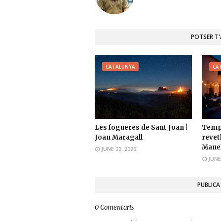
POTSER T
CATALUNYA
CA
Les fogueres de Sant Joan |
Temps
Joan Maragall
revetl
Manel
JUNE 22, 2026
JUNE
PUBLICA
0 Comentaris