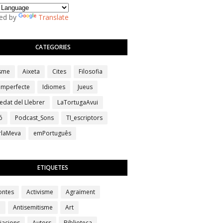
ed by
Translate
CATEGORIES
isme
Aixeta
Cites
Filosofia
 imperfecte
Idiomes
Jueus
edat del Llebrer
LaTortugaAvui
ó
Podcast_Sons
TI_escriptors
erlaMeva
emPortuguês
ETIQUETES
ontes
Activisme
Agraïment
a
Antisemitisme
Art
iacions
Autors
Biblioteca