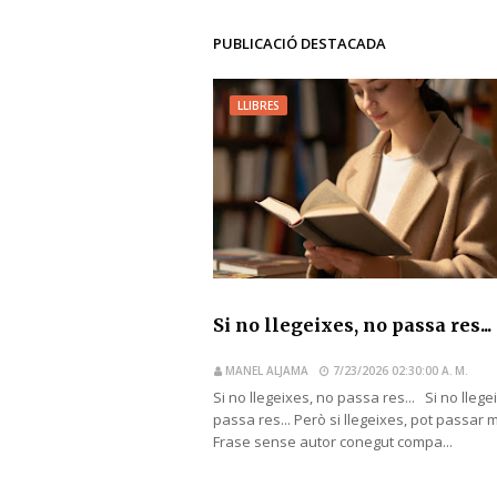
PUBLICACIÓ DESTACADA
LLIBRES
Si no llegeixes, no passa res...
MANEL ALJAMA
7/23/2026 02:30:00 A. M.
Si no llegeixes, no passa res... Si no llege
passa res... Però si llegeixes, pot passar 
Frase sense autor conegut compa...