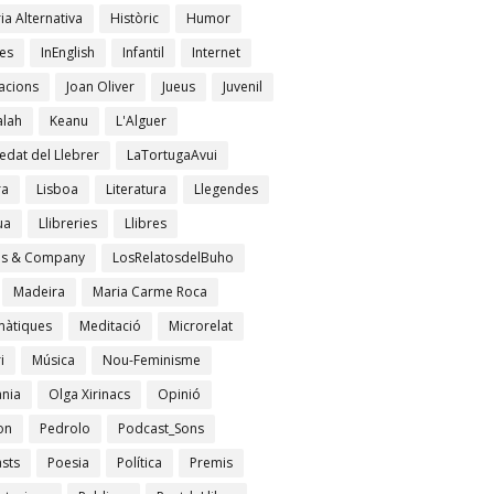
ia Alternativa
Històric
Humor
es
InEnglish
Infantil
Internet
acions
Joan Oliver
Jueus
Juvenil
lah
Keanu
L'Alguer
edat del Llebrer
LaTortugaAvui
ra
Lisboa
Literatura
Llegendes
ua
Llibreries
Llibres
es & Company
LosRelatosdelBuho
Madeira
Maria Carme Roca
àtiques
Meditació
Microrelat
i
Música
Nou-Feminisme
ània
Olga Xirinacs
Opinió
on
Pedrolo
Podcast_Sons
sts
Poesia
Política
Premis