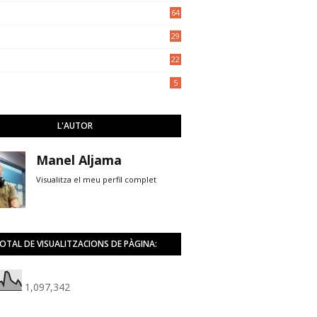
5
64
29
22
5
L'AUTOR
Manel Aljama
Visualitza el meu perfil complet
OTAL DE VISUALITZACIONS DE PÀGINA:
1,097,342