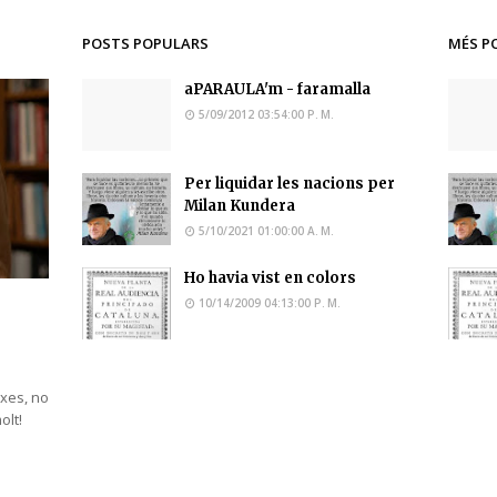
POSTS POPULARS
MÉS P
aPARAULA'm - faramalla
5/09/2012 03:54:00 P. M.
Per liquidar les nacions per
Milan Kundera
5/10/2021 01:00:00 A. M.
Ho havia vist en colors
10/14/2009 04:13:00 P. M.
ixes, no
molt!