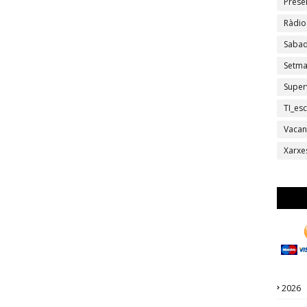
Prese
Ràdio
Sabad
Setm
Super
TI_esc
Vacan
Xarxe
2026