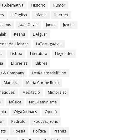
ia Alternativa
Històric
Humor
es
InEnglish
Infantil
Internet
acions
Joan Oliver
Jueus
Juvenil
lah
Keanu
L'Alguer
edat del Llebrer
LaTortugaAvui
ra
Lisboa
Literatura
Llegendes
ua
Llibreries
Llibres
es & Company
LosRelatosdelBuho
Madeira
Maria Carme Roca
àtiques
Meditació
Microrelat
i
Música
Nou-Feminisme
ània
Olga Xirinacs
Opinió
on
Pedrolo
Podcast_Sons
sts
Poesia
Política
Premis