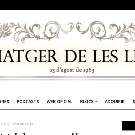
IBRES
PODCASTS
WEB OFICIAL
BLOCS
ADQUIRIR
S
t de la nova novel·la