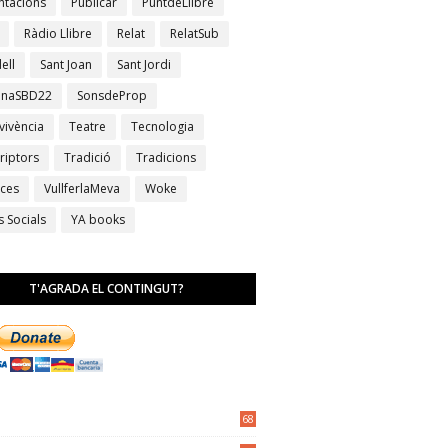
ntacions
Publicar
PuntdeLlibre
Ràdio Llibre
Relat
RelatSub
ell
Sant Joan
Sant Jordi
anaSBD22
SonsdeProp
vivència
Teatre
Tecnologia
riptors
Tradició
Tradicions
ces
VullferlaMeva
Woke
s Socials
YA books
T'AGRADA EL CONTINGUT?
68