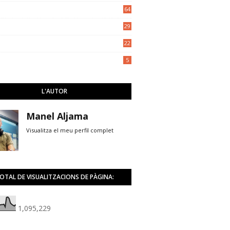
5
64
29
22
5
L'AUTOR
Manel Aljama
Visualitza el meu perfil complet
OTAL DE VISUALITZACIONS DE PÀGINA:
1,095,229