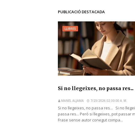
PUBLICACIÓ DESTACADA
LLIBRES
Si no llegeixes, no passa res...
MANEL ALJAMA
7/23/2026 02:30:00 A. M.
Si no llegeixes, no passa res... Si no llege
passa res... Però si llegeixes, pot passar 
Frase sense autor conegut compa...