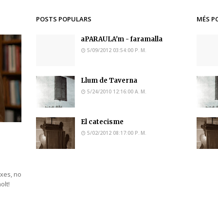
POSTS POPULARS
MÉS P
aPARAULA'm - faramalla
5/09/2012 03:54:00 P. M.
Llum de Taverna
5/24/2010 12:16:00 A. M.
El catecisme
5/02/2012 08:17:00 P. M.
ixes, no
molt!