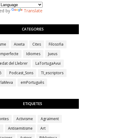
ed by
Translate
CATEGORIES
isme
Aixeta
Cites
Filosofia
 imperfecte
Idiomes
Jueus
edat del Llebrer
LaTortugaAvui
ó
Podcast_Sons
TI_escriptors
erlaMeva
emPortuguês
ETIQUETES
ontes
Activisme
Agraïment
a
Antisemitisme
Art
iacions
Autors
Biblioteca