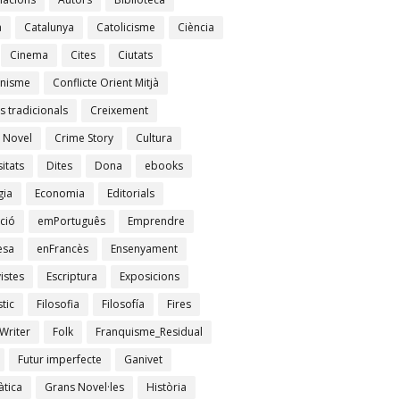
à
Catalunya
Catolicisme
Ciència
Cinema
Cites
Ciutats
nisme
Conflicte Orient Mitjà
s tradicionals
Creixement
 Novel
Crime Story
Cultura
itats
Dites
Dona
ebooks
gia
Economia
Editorials
ció
emPortuguês
Emprendre
esa
enFrancès
Ensenyament
istes
Escriptura
Exposicions
tic
Filosofia
Filosofía
Fires
Writer
Folk
Franquisme_Residual
Futur imperfecte
Ganivet
tica
Grans Novel·les
Història