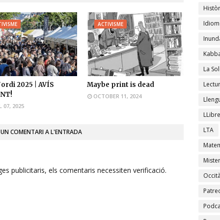
Històr
Idiom
IVISME
ACTIVISME
Inund
Kabba
La Sol
Lectu
Jordi 2025 | AVÍS
Maybe print is dead
NT!
OCTOBER 11, 2024
Lleng
L 07, 2025
LLibr
LTA
 UN COMENTARI A L'ENTRADA
Matem
Mister
s publicitaris, els comentaris necessiten verificació.
Occit
Patre
Podca