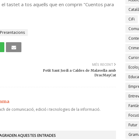
ré el tastet a tos aquells que en comprin "Cuentos para
Catal
CiFi
Comu
Presentacions
Conte
Crime
Curios
MÉS RECENT
Ecolo
Petit Sant Jordi a Caldes de Malavella amb
DracMayCat
Educa
Empr
Entrev
jama
Fantàs
ch de comunicació, edició i tecnologies de la informació.
Focus
Futur
Gramà
'AGRADEN AQUESTES ENTRADES