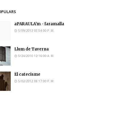
OPULARS
aPARAULA'm - faramalla
5/09/2012 03:54:00 P. M.
Llum de Taverna
5/24/2010 12:16:00 A. M.
El catecisme
5/02/2012 08:17:00 P. M.