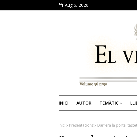
Aug 6, 2026
INICI
AUTOR
TEMÀTIC
LL
Inici
Presentacions
Darrera la porta: taste