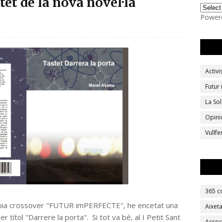
tet de la nova novel·la
Power
Activ
Futur
La Sol
Opini
Vullf
365 c
topia crossover "FUTUR imPERFECTE", he encetat una
Aixet
títol "Darrere la porta". Si tot va bé, al I Petit Sant
Assoc