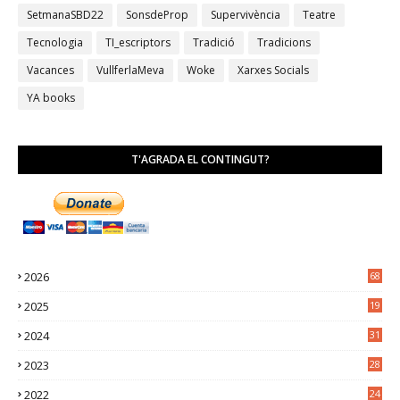
SetmanaSBD22
SonsdeProp
Supervivència
Teatre
Tecnologia
TI_escriptors
Tradició
Tradicions
Vacances
VullferlaMeva
Woke
Xarxes Socials
YA books
T'AGRADA EL CONTINGUT?
2026
68
2025
19
4
2024
31
7
2023
28
0
2022
24