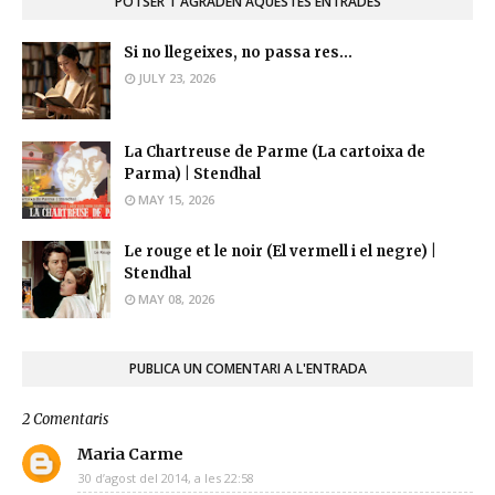
POTSER T'AGRADEN AQUESTES ENTRADES
Si no llegeixes, no passa res...
JULY 23, 2026
La Chartreuse de Parme (La cartoixa de
Parma) | Stendhal
MAY 15, 2026
Le rouge et le noir (El vermell i el negre) |
Stendhal
MAY 08, 2026
PUBLICA UN COMENTARI A L'ENTRADA
2 Comentaris
Maria Carme
30 d’agost del 2014, a les 22:58