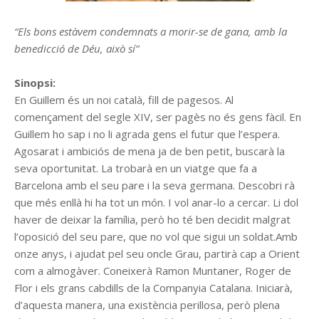
“Els bons estàvem condemnats a morir-se de gana, amb la
benedicció de Déu, això sí”
Sinopsi:
En Guillem és un noi català, fill de pagesos. Al
començament del segle XIV, ser pagès no és gens fàcil. En
Guillem ho sap i no li agrada gens el futur que l’espera.
Agosarat i ambiciós de mena ja de ben petit, buscarà la
seva oportunitat. La trobarà en un viatge que fa a
Barcelona amb el seu pare i la seva germana. Descobri rà
que més enllà hi ha tot un món. I vol anar-lo a cercar. Li dol
haver de deixar la família, però ho té ben decidit malgrat
l’oposició del seu pare, que no vol que sigui un soldat.Amb
onze anys, i ajudat pel seu oncle Grau, partirà cap a Orient
com a almogàver. Coneixerà Ramon Muntaner, Roger de
Flor i els grans cabdills de la Companyia Catalana. Iniciarà,
d’aquesta manera, una existència perillosa, però plena