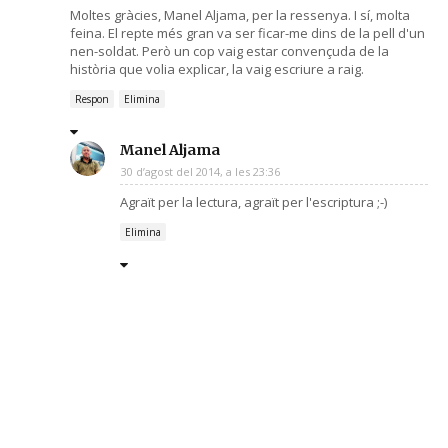
Moltes gràcies, Manel Aljama, per la ressenya. I sí, molta
feina. El repte més gran va ser ficar-me dins de la pell d'un
nen-soldat. Però un cop vaig estar convençuda de la
història que volia explicar, la vaig escriure a raig.
Respon
Elimina
Manel Aljama
30 d’agost del 2014, a les 23:36
Agraït per la lectura, agraït per l'escriptura ;-)
Elimina