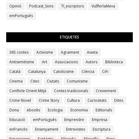
Opinió
Podcast_Sons
TI_escriptors
VullferlaMeva
emPortuguês
ETIQUETES
365 contes
Activisme
Agraïment
Aixeta
Antisemitisme
Art
Associacions
Autors
Biblioteca
Català
Catalunya
Catolicisme
Ciència
CiFi
Cinema
Cites
Ciutats
Comunisme
Conflicte Orient Mitjà
Contes tradicionals
Creixement
Crime Novel
Crime Story
Cultura
Curiositats
Dites
Dona
ebooks
Ecologia
Economia
Editorials
Educació
emPortuguês
Emprendre
Empresa
enFrancès
Ensenyament
Entrevistes
Escriptura
Exposicions
Fantàstic
Filosofia
Filosofía
Fires