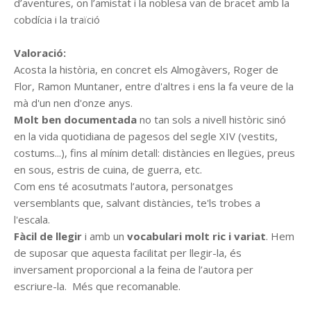
d’aventures, on l’amistat i la noblesa van de bracet amb la
cobdícia i la traïció
Valoració:
Acosta la història, en concret els Almogàvers, Roger de
Flor, Ramon Muntaner, entre d'altres i ens la fa veure de la
mà d'un nen d'onze anys.
Molt ben documentada
no tan sols a nivell històric sinó
en la vida quotidiana de pagesos del segle XIV (vestits,
costums...), fins al mínim detall: distàncies en llegües, preus
en sous, estris de cuina, de guerra, etc.
Com ens té acosutmats l’autora, personatges
versemblants que, salvant distàncies, te'ls trobes a
l'escala.
Fàcil de llegir
i amb un
vocabulari molt ric i variat
. Hem
de suposar que aquesta facilitat per llegir-la, és
inversament proporcional a la feina de l’autora per
escriure-la. Més que recomanable.