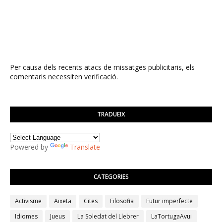
Per causa dels recents atacs de missatges publicitaris, els
comentaris necessiten verificació.
TRADUEIX
Powered by
Translate
CATEGORIES
Activisme
Aixeta
Cites
Filosofia
Futur imperfecte
Idiomes
Jueus
La Soledat del Llebrer
LaTortugaAvui