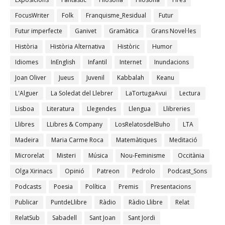
FocusWriter
Folk
Franquisme_Residual
Futur
Futur imperfecte
Ganivet
Gramàtica
Grans Novel·les
Història
Història Alternativa
Històric
Humor
Idiomes
InEnglish
Infantil
Internet
Inundacions
Joan Oliver
Jueus
Juvenil
Kabbalah
Keanu
L'Alguer
La Soledat del Llebrer
LaTortugaAvui
Lectura
Lisboa
Literatura
Llegendes
Llengua
Llibreries
Llibres
LLibres & Company
LosRelatosdelBuho
LTA
Madeira
Maria Carme Roca
Matemàtiques
Meditació
Microrelat
Misteri
Música
Nou-Feminisme
Occitània
Olga Xirinacs
Opinió
Patreon
Pedrolo
Podcast_Sons
Podcasts
Poesia
Política
Premis
Presentacions
Publicar
PuntdeLlibre
Ràdio
Ràdio Llibre
Relat
RelatSub
Sabadell
Sant Joan
Sant Jordi