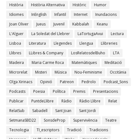
Història
Història Alternativa
Històric
Humor
Idiomes
InEnglish
Infantil
Internet
Inundacions
Joan Oliver
Jueus
Juvenil
Kabbalah
Keanu
L'Alguer
La Soledat del Llebrer
LaTortugaAvui
Lectura
Lisboa
Literatura
Llegendes
Llengua
Llibreries
Llibres
LLibres & Company
LosRelatosdelBuho
LTA
Madeira
Maria Carme Roca
Matemàtiques
Meditació
Microrelat
Misteri
Música
Nou-Feminisme
Occitània
Olga Xirinacs
Opinió
Patreon
Pedrolo
Podcast_Sons
Podcasts
Poesia
Política
Premis
Presentacions
Publicar
PuntdeLlibre
Ràdio
Ràdio Llibre
Relat
RelatSub
Sabadell
Sant Joan
Sant Jordi
SetmanaSBD22
SonsdeProp
Supervivència
Teatre
Tecnologia
TI_escriptors
Tradició
Tradicions