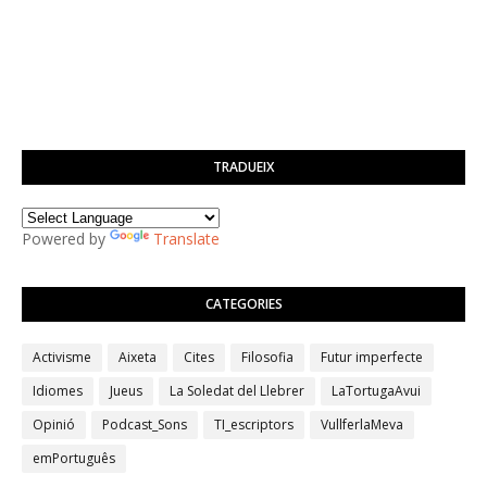
TRADUEIX
Powered by
Translate
CATEGORIES
Activisme
Aixeta
Cites
Filosofia
Futur imperfecte
Idiomes
Jueus
La Soledat del Llebrer
LaTortugaAvui
Opinió
Podcast_Sons
TI_escriptors
VullferlaMeva
emPortuguês