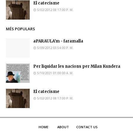
El catecisme
5/02/2012 08:17:00 P. M.
MÉS POPULARS
aPARAULA'm - faramalla
5/09/2012 03:54:00 P. M.
Per liquidar les nacions per Milan Kundera
5/10/2021 01:00:00 A. M.
El catecisme
5/02/2012 08:17:00 P. M.
HOME
ABOUT
CONTACT US