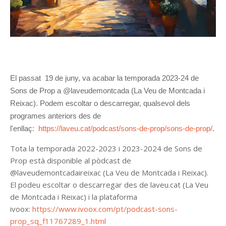
El passat 19 de juny, va acabar la temporada 2023-24 de
Sons de Prop a @laveudemontcada (La Veu de Montcada i
Reixac).
Podem escoltar o descarregar, qualsevol dels
programes anteriors des de
l'enllaç:
https://laveu.cat/podcast/sons-de-prop/sons-de-prop/
.
Tota la temporada 2022-2023 i 2023-2024 de Sons de
Prop està disponible al pòdcast de
@laveudemontcadaireixac (La Veu de Montcada i Reixac).
El podeu escoltar o descarregar des de laveu.cat (La Veu
de Montcada i Reixac) i la plataforma
ivoox
:
https://www.ivoox.com/pt/podcast-sons-
prop_sq_f11767289_1.html