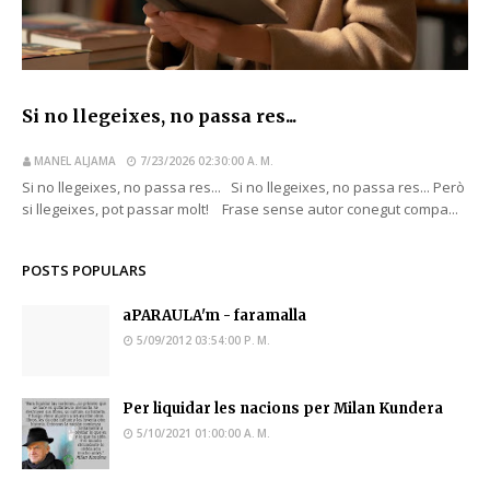
Si no llegeixes, no passa res...
MANEL ALJAMA
7/23/2026 02:30:00 A. M.
Si no llegeixes, no passa res... Si no llegeixes, no passa res... Però
si llegeixes, pot passar molt! Frase sense autor conegut compa...
POSTS POPULARS
aPARAULA'm - faramalla
5/09/2012 03:54:00 P. M.
Per liquidar les nacions per Milan Kundera
5/10/2021 01:00:00 A. M.