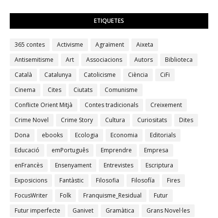
ETIQUETES
365 contes
Activisme
Agraïment
Aixeta
Antisemitisme
Art
Associacions
Autors
Biblioteca
Català
Catalunya
Catolicisme
Ciència
CiFi
Cinema
Cites
Ciutats
Comunisme
Conflicte Orient Mitjà
Contes tradicionals
Creixement
Crime Novel
Crime Story
Cultura
Curiositats
Dites
Dona
ebooks
Ecologia
Economia
Editorials
Educació
emPortuguês
Emprendre
Empresa
enFrancès
Ensenyament
Entrevistes
Escriptura
Exposicions
Fantàstic
Filosofia
Filosofía
Fires
FocusWriter
Folk
Franquisme_Residual
Futur
Futur imperfecte
Ganivet
Gramàtica
Grans Novel·les