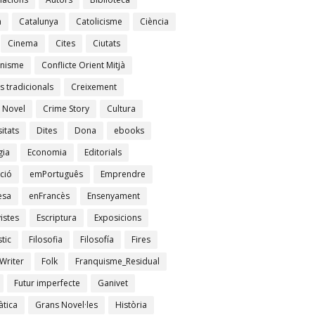
à
Catalunya
Catolicisme
Ciència
Cinema
Cites
Ciutats
nisme
Conflicte Orient Mitjà
s tradicionals
Creixement
 Novel
Crime Story
Cultura
itats
Dites
Dona
ebooks
gia
Economia
Editorials
ció
emPortuguês
Emprendre
esa
enFrancès
Ensenyament
istes
Escriptura
Exposicions
tic
Filosofia
Filosofía
Fires
Writer
Folk
Franquisme_Residual
Futur imperfecte
Ganivet
tica
Grans Novel·les
Història