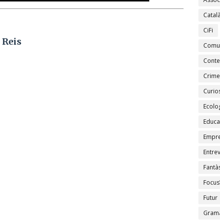
Catal
CiFi
 Reis
Comu
Conte
Crime
Curios
Ecolo
Educa
Empr
Entrev
Fantàs
Focus
Futur
Gramà