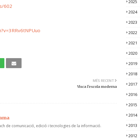
2025
os/602
2024
2023
ch?v=3RRv6tNPUuo
2022
2021
2020
2019
2018
MÉS RECENT
2017
Visca l'escola moderna
2016
2015
2014
jama
2013
ch de comunicació, edició i tecnologies de la informació.
2012