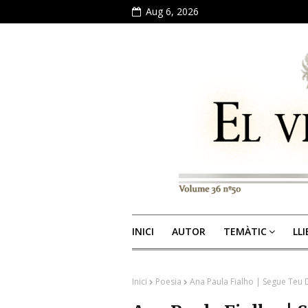
Aug 6, 2026
INICI
AUTOR
TEMÀTIC
LL
Inici
Poesia
Ana Paula Fialho | Segue Teu 