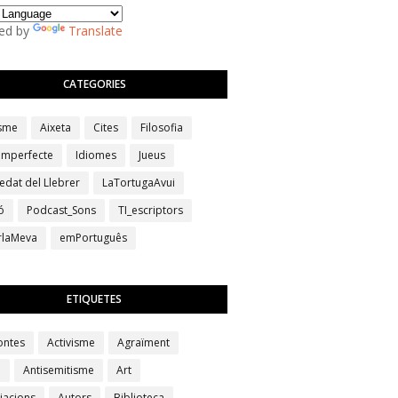
ed by
Translate
CATEGORIES
isme
Aixeta
Cites
Filosofia
 imperfecte
Idiomes
Jueus
edat del Llebrer
LaTortugaAvui
ó
Podcast_Sons
TI_escriptors
erlaMeva
emPortuguês
ETIQUETES
ontes
Activisme
Agraïment
a
Antisemitisme
Art
iacions
Autors
Biblioteca