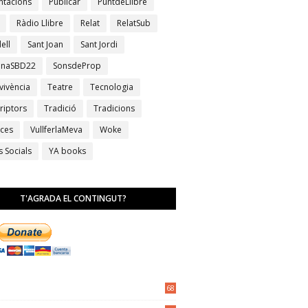
ntacions
Publicar
PuntdeLlibre
Ràdio Llibre
Relat
RelatSub
ell
Sant Joan
Sant Jordi
anaSBD22
SonsdeProp
vivència
Teatre
Tecnologia
riptors
Tradició
Tradicions
ces
VullferlaMeva
Woke
s Socials
YA books
T'AGRADA EL CONTINGUT?
68