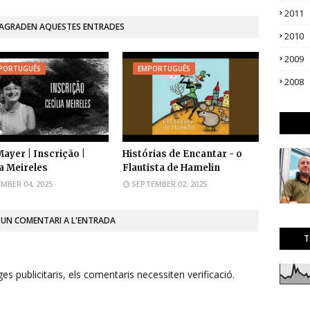
2011
'AGRADEN AQUESTES ENTRADES
2010
2009
PORTUGUÊS
EMPORTUGUÊS
2008
 Mayer | Inscrição |
Histórias de Encantar - o
ia Meireles
Flautista de Hamelin
MBER 04, 2025
SEPTEMBER 02, 2025
 UN COMENTARI A L'ENTRADA
T
s publicitaris, els comentaris necessiten verificació.