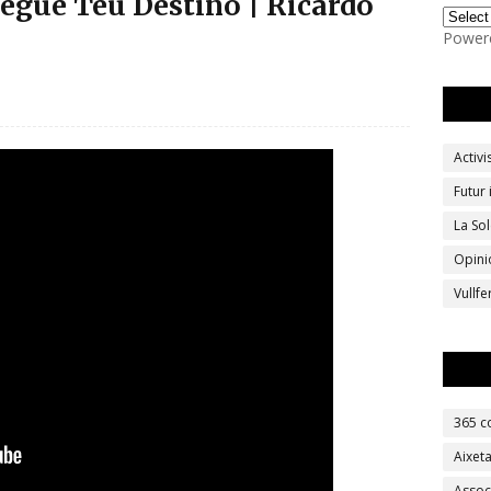
Segue Teu Destino | Ricardo
Power
Activ
Futur
La Sol
Opini
Vullf
365 c
Aixet
Assoc