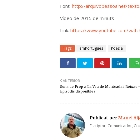
Font:
http://arquivopessoa.net/text
Vídeo de 2015 de minuts
Link:
https://www.youtube.com/wat
Tags
emPortuguês
Poesia
ANTERIOR
Sons de Prop a La Veu de Montcada i Reixac -
Episodis disponibles
Publicat per
Manel Al
Escriptor, Comunicador, Coa