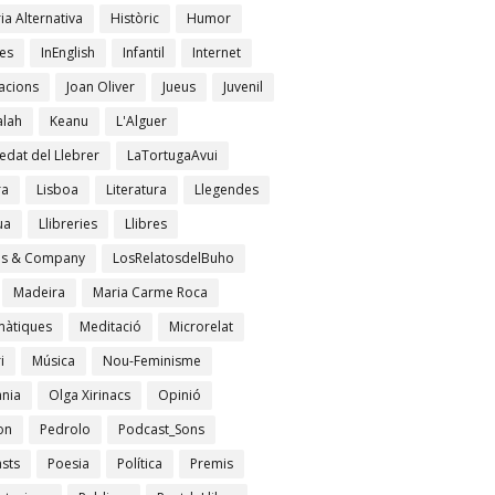
ia Alternativa
Històric
Humor
es
InEnglish
Infantil
Internet
acions
Joan Oliver
Jueus
Juvenil
lah
Keanu
L'Alguer
edat del Llebrer
LaTortugaAvui
ra
Lisboa
Literatura
Llegendes
ua
Llibreries
Llibres
es & Company
LosRelatosdelBuho
Madeira
Maria Carme Roca
àtiques
Meditació
Microrelat
i
Música
Nou-Feminisme
ània
Olga Xirinacs
Opinió
on
Pedrolo
Podcast_Sons
sts
Poesia
Política
Premis