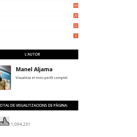
5
64
29
22
5
L'AUTOR
Manel Aljama
Visualitza el meu perfil complet
OTAL DE VISUALITZACIONS DE PÀGINA:
1,094,231