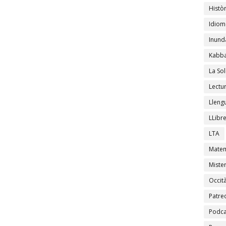
Històr
Idiom
Inund
Kabba
La Sol
Lectu
Lleng
LLibr
LTA
Matem
Mister
Occit
Patre
Podca