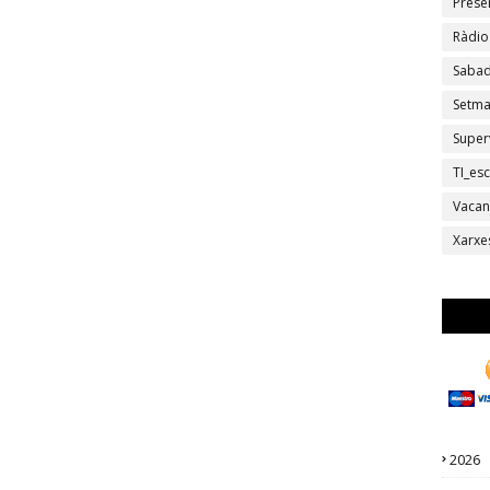
Prese
Ràdio
Sabad
Setm
Super
TI_esc
Vacan
Xarxe
2026