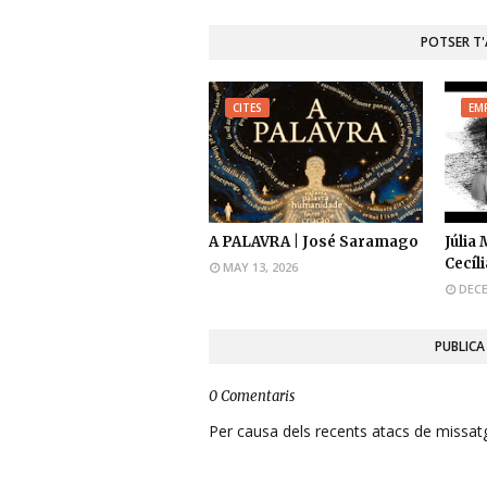
POTSER T
CITES
EM
A PALAVRA | José Saramago
Júlia
Cecíl
MAY 13, 2026
DECE
PUBLICA
0 Comentaris
Per causa dels recents atacs de missatge