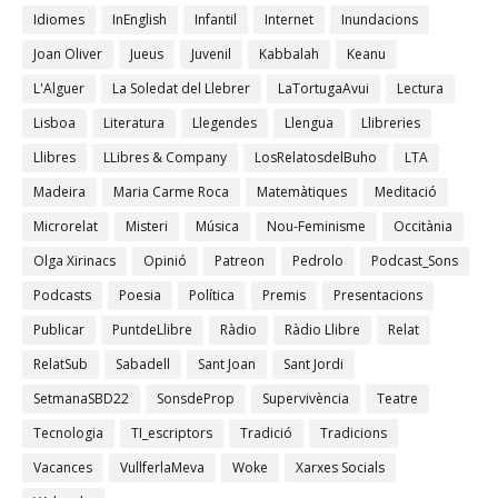
Idiomes
InEnglish
Infantil
Internet
Inundacions
Joan Oliver
Jueus
Juvenil
Kabbalah
Keanu
L'Alguer
La Soledat del Llebrer
LaTortugaAvui
Lectura
Lisboa
Literatura
Llegendes
Llengua
Llibreries
Llibres
LLibres & Company
LosRelatosdelBuho
LTA
Madeira
Maria Carme Roca
Matemàtiques
Meditació
Microrelat
Misteri
Música
Nou-Feminisme
Occitània
Olga Xirinacs
Opinió
Patreon
Pedrolo
Podcast_Sons
Podcasts
Poesia
Política
Premis
Presentacions
Publicar
PuntdeLlibre
Ràdio
Ràdio Llibre
Relat
RelatSub
Sabadell
Sant Joan
Sant Jordi
SetmanaSBD22
SonsdeProp
Supervivència
Teatre
Tecnologia
TI_escriptors
Tradició
Tradicions
Vacances
VullferlaMeva
Woke
Xarxes Socials