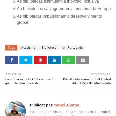
As bibliotecas estimulam a inovção inclusiva
Aa bibliotecas salvaguardam a memória da Europa
As biblotecas impulsionam o desenvolvimento
global
Tags
Activisme
Biblioteca
emPortuguês
ANTERIOR
MÉS RECENT
Lars Enarson - La OLP reconoció
Priscilla Matsumoto | Ball Jointed
que Palestina no existe
Alice | Priscilla Matsumoto
Publicat per
Manel Aljama
Escriptor, Comunicador, Coach de comunicació, edició