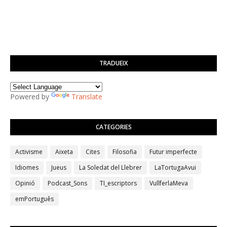
TRADUEIX
Powered by
Translate
CATEGORIES
Activisme
Aixeta
Cites
Filosofia
Futur imperfecte
Idiomes
Jueus
La Soledat del Llebrer
LaTortugaAvui
Opinió
Podcast_Sons
TI_escriptors
VullferlaMeva
emPortuguês