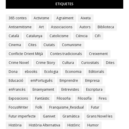
ETIQUETES
365 contes
Activisme
Agraïment
Aixeta
Antisemitisme
Art
Associacions
Autors
Biblioteca
Català
Catalunya
Catolicisme
Ciència
CiFi
Cinema
Cites
Ciutats
Comunisme
Conflicte Orient Mitjà
Contes tradicionals
Creixement
Crime Novel
Crime Story
Cultura
Curiositats
Dites
Dona
ebooks
Ecologia
Economia
Editorials
Educació
emPortuguês
Emprendre
Empresa
enFrancès
Ensenyament
Entrevistes
Escriptura
Exposicions
Fantàstic
Filosofia
Filosofía
Fires
FocusWriter
Folk
Franquisme_Residual
Futur
Futur imperfecte
Ganivet
Gramàtica
Grans Novel·les
Història
Història Alternativa
Històric
Humor