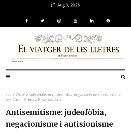
Aug 9, 2026
Inici
Woke
Antisemitisme: judeofòbia, negacionisme i antisionisme
per Carles Grima a El Nacional.cat
Antisemitisme: judeofòbia,
negacionisme i antisionisme