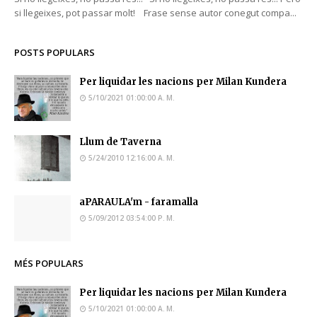
si llegeixes, pot passar molt! Frase sense autor conegut compa...
POSTS POPULARS
Per liquidar les nacions per Milan Kundera
5/10/2021 01:00:00 A. M.
Llum de Taverna
5/24/2010 12:16:00 A. M.
aPARAULA'm - faramalla
5/09/2012 03:54:00 P. M.
MÉS POPULARS
Per liquidar les nacions per Milan Kundera
5/10/2021 01:00:00 A. M.