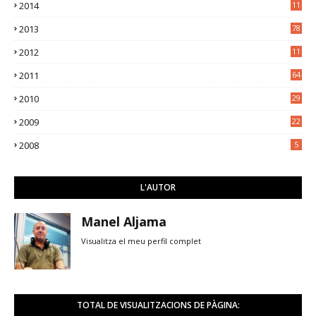
2014
11
3
2013
78
2012
11
5
2011
64
2010
29
2009
22
2008
5
L'AUTOR
Manel Aljama
Visualitza el meu perfil complet
TOTAL DE VISUALITZACIONS DE PÀGINA: