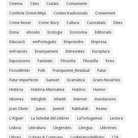
Cinema
Cites
Ciutats
Comunisme
Conflicte Orient Mitjà
Contes tradicionals
Creixement
Crime Novel
Crime Story
Cultura
Curiositats
Dites
Dona
ebooks
Ecologia
Economia
Editorials
Educació
emPortuguês
Emprendre
Empresa
enFrancès
Ensenyament
Entrevistes
Escriptura
Exposicions
Fantàstic
Filosofia
Filosofía
Fires
FocusWriter
Folk
Franquisme_Residual
Futur
Futur imperfecte
Ganivet
Gramàtica
Grans Novel·les
Història
Història Alternativa
Històric
Humor
Idiomes
InEnglish
Infantil
Internet
Inundacions
Joan Oliver
Jueus
Juvenil
Kabbalah
Keanu
L'Alguer
La Soledat del Llebrer
LaTortugaAvui
Lectura
Lisboa
Literatura
Llegendes
Llengua
Llibreries
Llibres
LLibres & Company
LosRelatosdelBuho
LTA