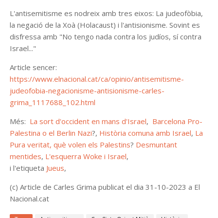
L'antisemitisme es nodreix amb tres eixos: La judeofòbia,
la negació de la Xoà (Holacaust) i l'antisionisme. Sovint es
disfressa amb "No tengo nada contra los judíos, sí contra
Israel..."
Article sencer:
https://www.elnacional.cat/ca/opinio/antisemitisme-
judeofobia-negacionisme-antisionisme-carles-
grima_1117688_102.html
Més:
La sort d'occident en mans d'Israel
,
Barcelona Pro-
Palestina o el Berlin Nazi
?,
Història comuna amb Israel
,
La
Pura veritat, què volen els Palestins
?
Desmuntant
mentides
,
L'esquerra Woke i Israel
,
i l'etiqueta
Jueus
,
(c) Article de Carles Grima publicat el dia 31-10-2023 a El
Nacional.cat