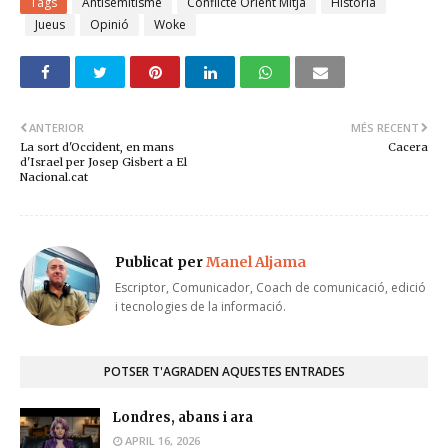
Tags
Antisemitisme
Conflicte Orient Mitjà
Història
Jueus
Opinió
Woke
ANTERIOR
MÉS RECENT
La sort d'Occident, en mans
Cacera
d'Israel per Josep Gisbert a El
Nacional.cat
Publicat per
Manel Aljama
Escriptor, Comunicador, Coach de comunicació, edició
i tecnologies de la informació.
POTSER T'AGRADEN AQUESTES ENTRADES
Londres, abans i ara
APRIL 16, 2026