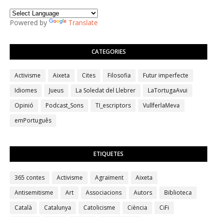
Powered by
Translate
CATEGORIES
Activisme
Aixeta
Cites
Filosofia
Futur imperfecte
Idiomes
Jueus
La Soledat del Llebrer
LaTortugaAvui
Opinió
Podcast_Sons
TI_escriptors
VullferlaMeva
emPortuguês
ETIQUETES
365 contes
Activisme
Agraïment
Aixeta
Antisemitisme
Art
Associacions
Autors
Biblioteca
Català
Catalunya
Catolicisme
Ciència
CiFi