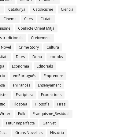
à
Catalunya
Catolicisme
Ciència
Cinema
Cites
Ciutats
nisme
Conflicte Orient Mitjà
s tradicionals
Creixement
 Novel
Crime Story
Cultura
itats
Dites
Dona
ebooks
gia
Economia
Editorials
ció
emPortuguês
Emprendre
esa
enFrancès
Ensenyament
istes
Escriptura
Exposicions
tic
Filosofia
Filosofía
Fires
Writer
Folk
Franquisme_Residual
Futur imperfecte
Ganivet
tica
Grans Novel·les
Història