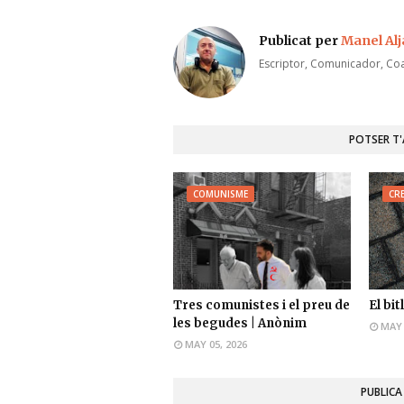
Publicat per
Manel Al
Escriptor, Comunicador, Coa
POTSER T
COMUNISME
CR
Tres comunistes i el preu de
El bi
les begudes | Anònim
MAY 
MAY 05, 2026
PUBLICA