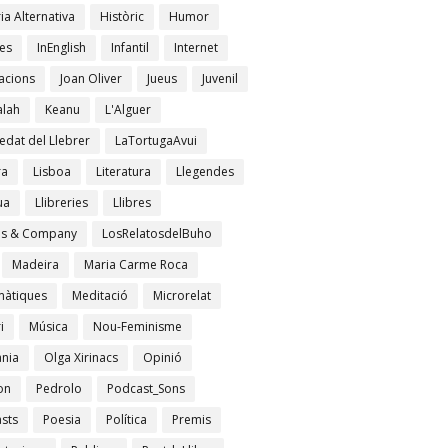
ia Alternativa
Històric
Humor
es
InEnglish
Infantil
Internet
acions
Joan Oliver
Jueus
Juvenil
lah
Keanu
L'Alguer
edat del Llebrer
LaTortugaAvui
ra
Lisboa
Literatura
Llegendes
ua
Llibreries
Llibres
es & Company
LosRelatosdelBuho
Madeira
Maria Carme Roca
àtiques
Meditació
Microrelat
i
Música
Nou-Feminisme
ània
Olga Xirinacs
Opinió
on
Pedrolo
Podcast_Sons
sts
Poesia
Política
Premis