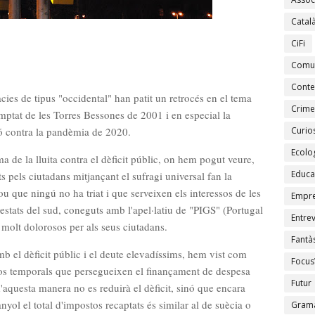
Catal
CiFi
Comu
Conte
cies de tipus "occidental" han patit un retrocés en el tema
Crime
emptat de les Torres Bessones de 2001 i en especial la
ió contra la pandèmia de 2020.
Curios
Ecolo
a de la lluita contra el dèficit públic, on hem pogut veure,
Educa
s pels ciutadans mitjançant el sufragi universal fan la
u que ningú no ha triat i que serveixen els interessos de les
Empr
stats del sud, coneguts amb l'apel·latiu de "
PIGS
" (Portugal
Entrev
s molt dolorosos per als seus ciutadans.
Fantàs
amb el dèficit públic i el deute elevadíssims, hem vist com
Focus
tos temporals que persegueixen el finançament de despesa
Futur
aquesta manera no es reduirà el dèficit, sinó que encara
nyol el total d'impostos recaptats és similar al de suècia o
Gramà