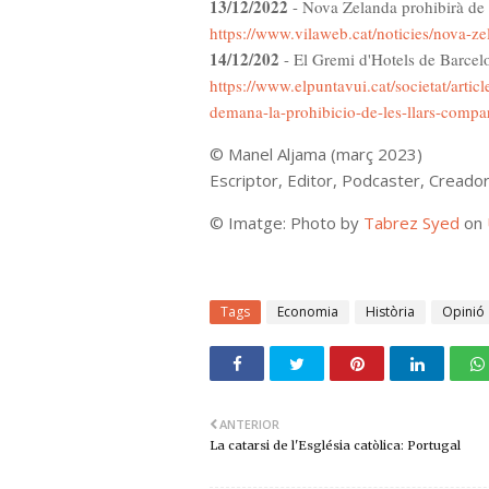
13/12/2022
- Nova Zelanda prohibirà de 
https://www.vilaweb.cat/noticies/nova-z
14/12/202
- El Gremi d'Hotels de Barcel
https://www.elpuntavui.cat/societat/artic
demana-la-prohibicio-de-les-llars-compar
© Manel Aljama (març 2023)
Escriptor, Editor, Podcaster, Creado
© Imatge: Photo by
Tabrez Syed
on
Tags
Economia
Història
Opinió
ANTERIOR
La catarsi de l'Església catòlica: Portugal