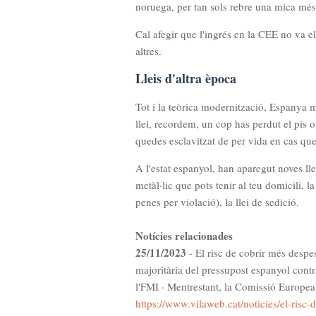
noruega, per tan sols rebre una mica més
Cal afegir que l'ingrés en la CEE no va e
altres.
Lleis d'altra època
Tot i la teòrica modernització, Espanya 
llei, recordem, un cop has perdut el pis 
quedes esclavitzat de per vida en cas que
A l'estat espanyol, han aparegut noves ll
metàl·lic que pots tenir al teu domicili, l
penes per violació), la llei de sedició.
Notícies relacionades
25/11/2023
- El risc de cobrir més des
majoritària del pressupost espanyol contr
l'FMI · Mentrestant, la Comissió Europea r
https://www.vilaweb.cat/noticies/el-ris