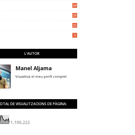
5
64
29
22
5
L'AUTOR
Manel Aljama
Visualitza el meu perfil complet
OTAL DE VISUALITZACIONS DE PÀGINA:
1,100,222