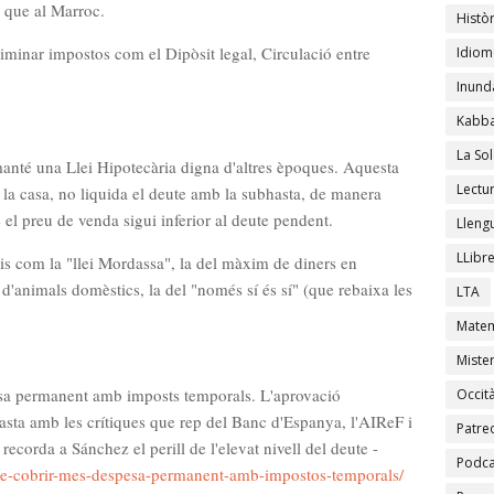
 que al Marroc.
Històr
liminar impostos com el Dipòsit legal, Circulació entre
Idiom
Inund
Kabba
La Sol
manté una Llei Hipotecària digna d'altres èpoques. Aquesta
Lectu
o la casa, no liquida el deute amb la subhasta, de manera
 el preu de venda sigui inferior al deute pendent.
Lleng
LLibr
eis com la "llei Mordassa", la del màxim de diners en
a d'animals domèstics, la del "només sí és sí" (que rebaixa les
LTA
Matem
Mister
pesa permanent amb imposts temporals. L'aprovació
Occit
asta amb les crítiques que rep del Banc d'Espanya, l'AIReF i
Patre
ecorda a Sánchez el perill de l'elevat nivell del deute -
Podca
c-de-cobrir-mes-despesa-permanent-amb-impostos-temporals/