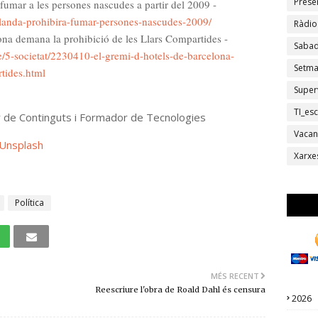
Prese
fumar a les persones nascudes a partir del 2009 -
elanda-prohibira-fumar-persones-nascudes-2009/
Ràdio
ona demana la prohibició de les Llars Compartides -
Sabad
le/5-societat/2230410-el-gremi-d-hotels-de-barcelona-
Setm
tides.html
Super
TI_esc
r de Continguts i Formador de Tecnologies
Vacan
Unsplash
Xarxe
Política
MÉS RECENT
Reescriure l'obra de Roald Dahl és censura
2026