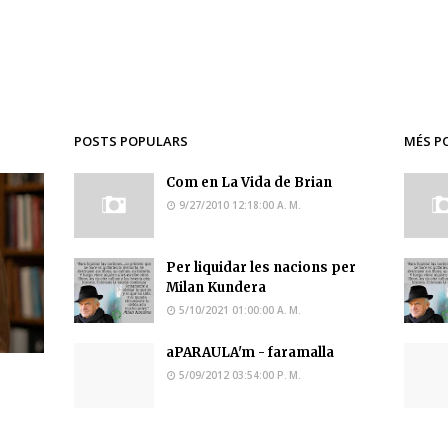
POSTS POPULARS
MÉS P
Com en La Vida de Brian
9/27/2010 12:18:00 A. M.
Per liquidar les nacions per
Milan Kundera
5/10/2021 01:00:00 A. M.
aPARAULA'm - faramalla
5/09/2012 03:54:00 P. M.