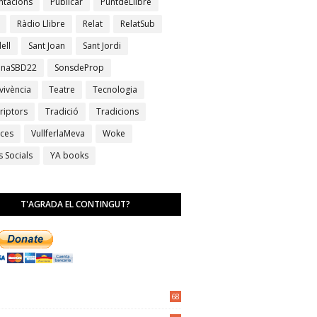
ntacions
Publicar
PuntdeLlibre
Ràdio Llibre
Relat
RelatSub
ell
Sant Joan
Sant Jordi
anaSBD22
SonsdeProp
vivència
Teatre
Tecnologia
riptors
Tradició
Tradicions
ces
VullferlaMeva
Woke
s Socials
YA books
T'AGRADA EL CONTINGUT?
68