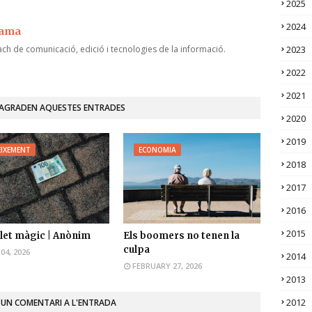
2025
2024
jama
ch de comunicació, edició i tecnologies de la informació.
2023
2022
2021
'AGRADEN AQUESTES ENTRADES
2020
2019
EIXEMENT
ECONOMIA
2018
2017
2016
2015
tllet màgic | Anònim
Els boomers no tenen la
culpa
04, 2026
2014
FEBRUARY 27, 2026
2013
2012
 UN COMENTARI A L'ENTRADA