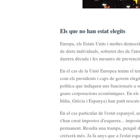
Els que no han estat elegits
Europa, els Estats Units i moltes democrà
de drets individuals, sobretot des de l'at
darrera dècada i les mesures de prevenc
En el cas de la Unió Europea tenim el tem
com els presidents i caps de govern elegit
política que indiquen uns funcionaris a so
grans corporacions econòmiques. En els e
Itàlia, Grècia i Espanya) han patit rescat
En el cas particular de l'estat espanyol, 
s'han creat impostos d'esquerra... impos
permanent. Resulta una trampa, perquè d'
creixerà més. Ja fa anys que a l'estat espa