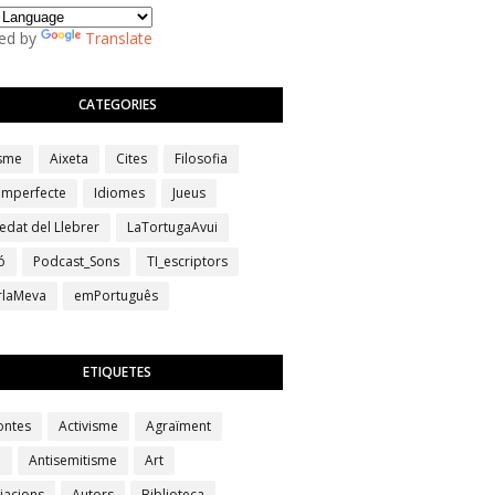
ed by
Translate
CATEGORIES
isme
Aixeta
Cites
Filosofia
 imperfecte
Idiomes
Jueus
edat del Llebrer
LaTortugaAvui
ó
Podcast_Sons
TI_escriptors
erlaMeva
emPortuguês
ETIQUETES
ontes
Activisme
Agraïment
a
Antisemitisme
Art
iacions
Autors
Biblioteca