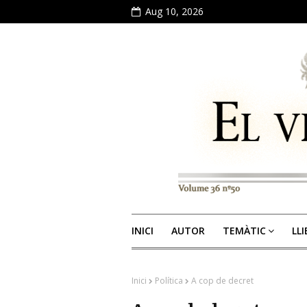
Aug 10, 2026
INICI
AUTOR
TEMÀTIC
LL
Inici
Política
A cop de decret