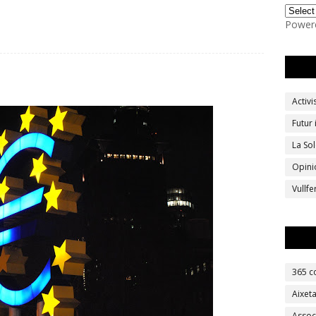
Power
Activ
Futur
La Sol
Opini
Vullf
365 c
Aixet
Assoc