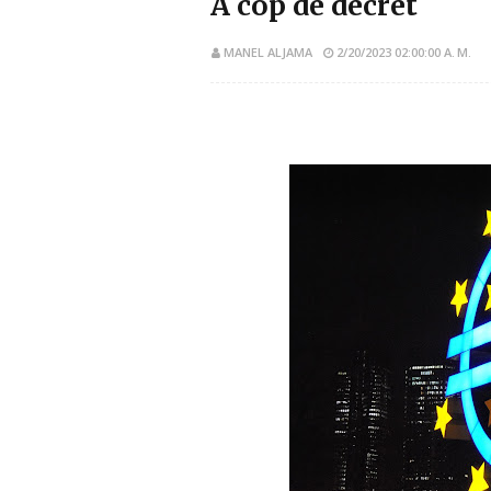
A cop de decret
MANEL ALJAMA
2/20/2023 02:00:00 A. M.