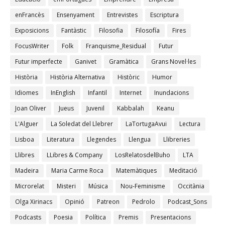
enFrancès
Ensenyament
Entrevistes
Escriptura
Exposicions
Fantàstic
Filosofia
Filosofía
Fires
FocusWriter
Folk
Franquisme_Residual
Futur
Futur imperfecte
Ganivet
Gramàtica
Grans Novel·les
Història
Història Alternativa
Històric
Humor
Idiomes
InEnglish
Infantil
Internet
Inundacions
Joan Oliver
Jueus
Juvenil
Kabbalah
Keanu
L'Alguer
La Soledat del Llebrer
LaTortugaAvui
Lectura
Lisboa
Literatura
Llegendes
Llengua
Llibreries
Llibres
LLibres & Company
LosRelatosdelBuho
LTA
Madeira
Maria Carme Roca
Matemàtiques
Meditació
Microrelat
Misteri
Música
Nou-Feminisme
Occitània
Olga Xirinacs
Opinió
Patreon
Pedrolo
Podcast_Sons
Podcasts
Poesia
Política
Premis
Presentacions