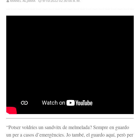
MANEL ALJAMA
9/10/2022 02:30:00 A. M.
“Potser voldries un sandvitx de melmelada? Sempre en guardo
un per a casos d’emergències. Jo també, el guardo aquí, però per