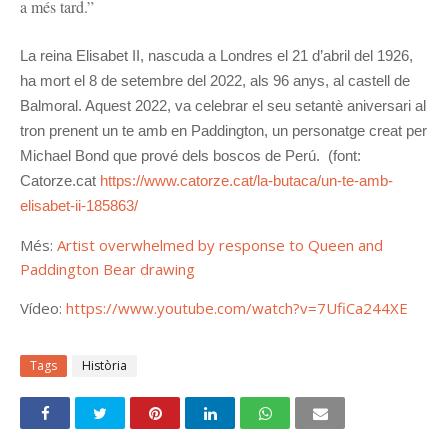
a més tard.”
La reina Elisabet II, nascuda a Londres el 21 d’abril del 1926,
ha mort el 8 de setembre del 2022, als 96 anys, al castell de
Balmoral. Aquest 2022, va celebrar el seu setantè aniversari al
tron prenent un te amb en Paddington, un personatge creat per
Michael Bond que prové dels boscos de Perú. (font:
Catorze.cat
https://www.catorze.cat/la-butaca/un-te-amb-
elisabet-ii-185863/
Més:
Artist overwhelmed by response to Queen and
Paddington Bear drawing
Vídeo:
https://www.youtube.com/watch?v=7UfiCa244XE
Tags
Història