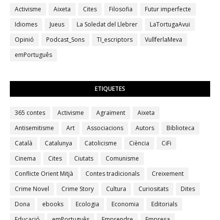
Activisme
Aixeta
Cites
Filosofia
Futur imperfecte
Idiomes
Jueus
La Soledat del Llebrer
LaTortugaAvui
Opinió
Podcast_Sons
TI_escriptors
VullferlaMeva
emPortuguês
ETIQUETES
365 contes
Activisme
Agraïment
Aixeta
Antisemitisme
Art
Associacions
Autors
Biblioteca
Català
Catalunya
Catolicisme
Ciència
CiFi
Cinema
Cites
Ciutats
Comunisme
Conflicte Orient Mitjà
Contes tradicionals
Creixement
Crime Novel
Crime Story
Cultura
Curiositats
Dites
Dona
ebooks
Ecologia
Economia
Editorials
Educació
emPortuguês
Emprendre
Empresa