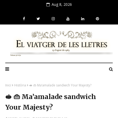
Aug 8, 2026
Inici
Història
🥪 👜 Ma’amalade sandwich Your Majesty?
🥪 👜 Ma’amalade sandwich
Your Majesty?