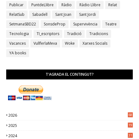
Publicar
PuntdeLlibre
Ràdio
Ràdio Llibre
Relat
RelatSub
Sabadell
Sant Joan
Sant Jordi
SetmanaSBD22
SonsdeProp
Supervivència
Teatre
Tecnologia
TI_escriptors
Tradició
Tradicions
Vacances
VullferlaMeva
Woke
Xarxes Socials
YA books
T'AGRADA EL CONTINGUT?
2026
68
2025
19
4
2024
31