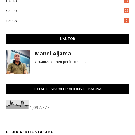
2010
29
2009
22
2008
5
L'AUTOR
Manel Aljama
Visualitza el meu perfil complet
TOTAL DE VISUALITZACIONS DE PÀGINA:
1,097,777
PUBLICACIÓ DESTACADA