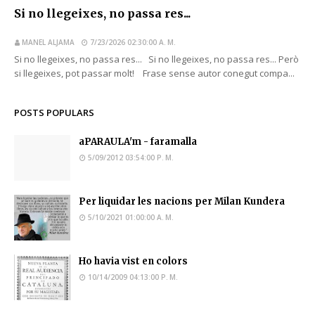
Si no llegeixes, no passa res...
MANEL ALJAMA
7/23/2026 02:30:00 A. M.
Si no llegeixes, no passa res... Si no llegeixes, no passa res... Però
si llegeixes, pot passar molt! Frase sense autor conegut compa...
POSTS POPULARS
aPARAULA'm - faramalla
5/09/2012 03:54:00 P. M.
Per liquidar les nacions per Milan Kundera
5/10/2021 01:00:00 A. M.
Ho havia vist en colors
10/14/2009 04:13:00 P. M.