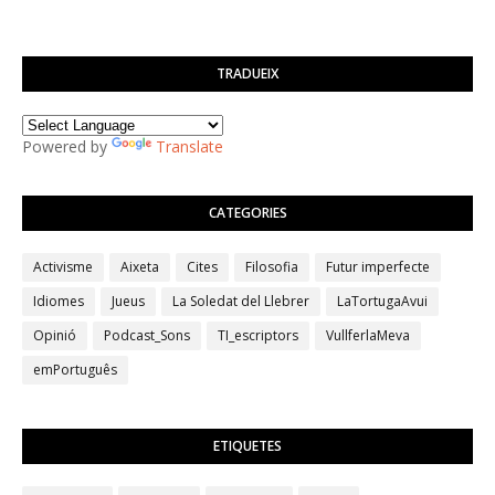
TRADUEIX
Powered by
Translate
CATEGORIES
Activisme
Aixeta
Cites
Filosofia
Futur imperfecte
Idiomes
Jueus
La Soledat del Llebrer
LaTortugaAvui
Opinió
Podcast_Sons
TI_escriptors
VullferlaMeva
emPortuguês
ETIQUETES