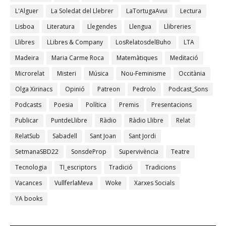
L'Alguer
La Soledat del Llebrer
LaTortugaAvui
Lectura
Lisboa
Literatura
Llegendes
Llengua
Llibreries
Llibres
LLibres & Company
LosRelatosdelBuho
LTA
Madeira
Maria Carme Roca
Matemàtiques
Meditació
Microrelat
Misteri
Música
Nou-Feminisme
Occitània
Olga Xirinacs
Opinió
Patreon
Pedrolo
Podcast_Sons
Podcasts
Poesia
Política
Premis
Presentacions
Publicar
PuntdeLlibre
Ràdio
Ràdio Llibre
Relat
RelatSub
Sabadell
Sant Joan
Sant Jordi
SetmanaSBD22
SonsdeProp
Supervivència
Teatre
Tecnologia
TI_escriptors
Tradició
Tradicions
Vacances
VullferlaMeva
Woke
Xarxes Socials
YA books