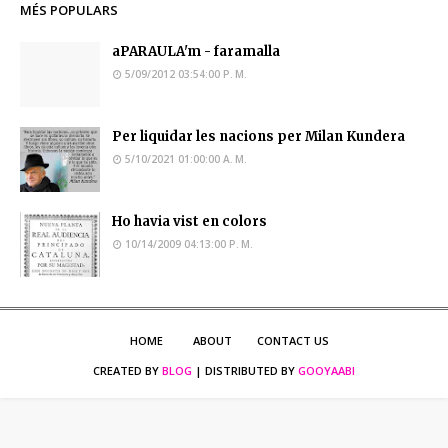
MÉS POPULARS
aPARAULA'm - faramalla
5/09/2012 03:54:00 P. M.
Per liquidar les nacions per Milan Kundera
5/10/2021 01:00:00 A. M.
Ho havia vist en colors
10/14/2009 04:13:00 P. M.
HOME
ABOUT
CONTACT US
CREATED BY
BLOG
| DISTRIBUTED BY
GOOYAABI