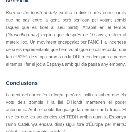
carrer o no.
Born on
the
fourth
of
July
explica la divisió més entre partits
que no pas entre la gent, però perillosa pel votant zombi
(aquell que és fidel al seu partit). Atrapat en el temps
(
Groundhog day
) explica que després de
10
anys, estem al
mateix lloc. Un moviment encapçalat per l'ANC i la incertesa
de si els representants que hem votat (que no cal recordar que
fan el 52%) de si aplicaran o no la
DUI
o es dediquen a perdre
el temps i fer el joc a Espanya amb qui dia passa any empeny.
Conclusions
La gent del carrer és la força, però els polítics saben que els
vots dels zombis i la llei D'Hondt mantenen el poder
autonòmic. Amb el doble llenguatge fan embolicar la troca. El
risc és que les sentències del TEDH arribin quan ja Espanya
(amb Catalunya encara dins) sigui fora d'Europa per mèrits:
dèficit, incompliments, article 7...