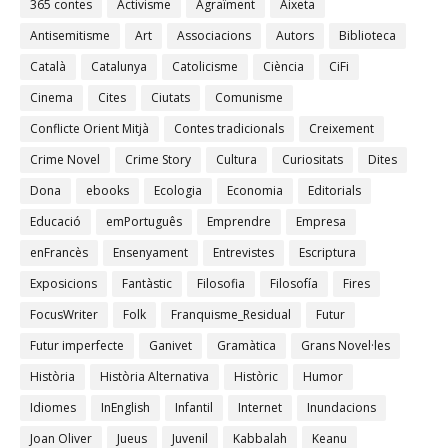
365 contes
Activisme
Agraïment
Aixeta
Antisemitisme
Art
Associacions
Autors
Biblioteca
Català
Catalunya
Catolicisme
Ciència
CiFi
Cinema
Cites
Ciutats
Comunisme
Conflicte Orient Mitjà
Contes tradicionals
Creixement
Crime Novel
Crime Story
Cultura
Curiositats
Dites
Dona
ebooks
Ecologia
Economia
Editorials
Educació
emPortuguês
Emprendre
Empresa
enFrancès
Ensenyament
Entrevistes
Escriptura
Exposicions
Fantàstic
Filosofia
Filosofía
Fires
FocusWriter
Folk
Franquisme_Residual
Futur
Futur imperfecte
Ganivet
Gramàtica
Grans Novel·les
Història
Història Alternativa
Històric
Humor
Idiomes
InEnglish
Infantil
Internet
Inundacions
Joan Oliver
Jueus
Juvenil
Kabbalah
Keanu