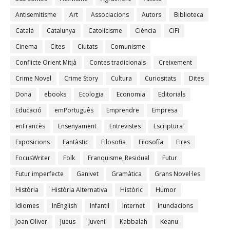
Antisemitisme
Art
Associacions
Autors
Biblioteca
Català
Catalunya
Catolicisme
Ciència
CiFi
Cinema
Cites
Ciutats
Comunisme
Conflicte Orient Mitjà
Contes tradicionals
Creixement
Crime Novel
Crime Story
Cultura
Curiositats
Dites
Dona
ebooks
Ecologia
Economia
Editorials
Educació
emPortuguês
Emprendre
Empresa
enFrancès
Ensenyament
Entrevistes
Escriptura
Exposicions
Fantàstic
Filosofia
Filosofía
Fires
FocusWriter
Folk
Franquisme_Residual
Futur
Futur imperfecte
Ganivet
Gramàtica
Grans Novel·les
Història
Història Alternativa
Històric
Humor
Idiomes
InEnglish
Infantil
Internet
Inundacions
Joan Oliver
Jueus
Juvenil
Kabbalah
Keanu