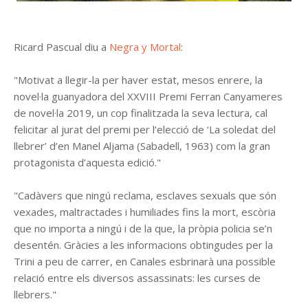
Ricard Pascual diu a
Negra y Mortal
:
"Motivat a llegir-la per haver estat, mesos enrere, la
novel·la guanyadora del XXVIII Premi Ferran Canyameres
de novel·la 2019, un cop finalitzada la seva lectura, cal
felicitar al jurat del premi per l’elecció de ‘La soledat del
llebrer’ d’en Manel Aljama (Sabadell, 1963) com la gran
protagonista d’aquesta edició."
"Cadàvers que ningú reclama, esclaves sexuals que són
vexades, maltractades i humiliades fins la mort, escòria
que no importa a ningú i de la que, la pròpia policia se’n
desentén. Gràcies a les informacions obtingudes per la
Trini a peu de carrer, en Canales esbrinarà una possible
relació entre els diversos assassinats: les curses de
llebrers."