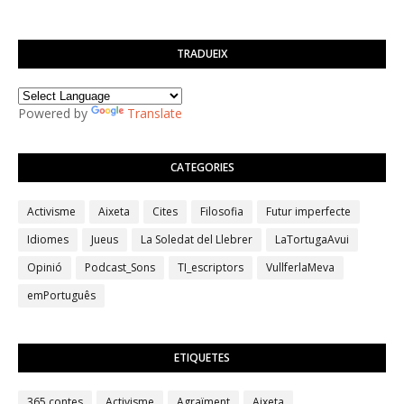
TRADUEIX
Powered by
Translate
CATEGORIES
Activisme
Aixeta
Cites
Filosofia
Futur imperfecte
Idiomes
Jueus
La Soledat del Llebrer
LaTortugaAvui
Opinió
Podcast_Sons
TI_escriptors
VullferlaMeva
emPortuguês
ETIQUETES
365 contes
Activisme
Agraïment
Aixeta