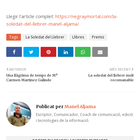
Llegir l'article complet:
https://negraymortal.com/la-
soledat-del-llebrer-manel-aljama/
Tags
La Soledat del Llebrer
Llibres
Premis
ANTERIOR
MÉS RECENT
Una llàgrima de temps de Mª
La soledat del llebrer molt
Carmen Martinez Galindo
recomanable
Publicat per
Manel Aljama
Escriptor, Comunicador, Coach de comunicació, edició
i tecnologies de la informació.