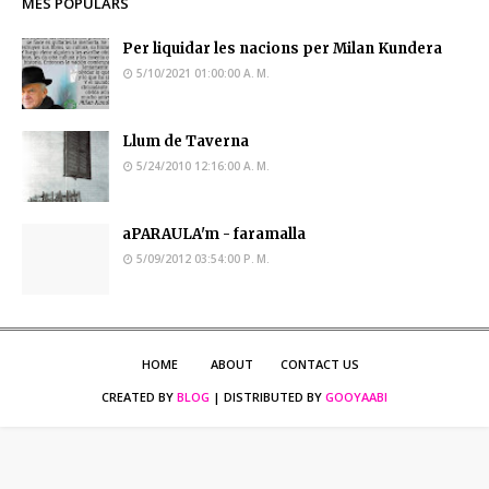
MÉS POPULARS
Per liquidar les nacions per Milan Kundera
5/10/2021 01:00:00 A. M.
Llum de Taverna
5/24/2010 12:16:00 A. M.
aPARAULA'm - faramalla
5/09/2012 03:54:00 P. M.
HOME
ABOUT
CONTACT US
CREATED BY
BLOG
| DISTRIBUTED BY
GOOYAABI