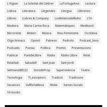
L'Alguer
La Soledat del Llebrer
LaTortugaAvui
Lectura
Lisboa
Literatura
Llegendes
Llengua
Llibreries
Llibres
LLibres & Company
LosRelatosdelBuho
LTA
Madeira
Maria Carme Roca
Matemàtiques
Meditació
Microrelat
Misteri
Música
Nou-Feminisme
Occitània
Olga Xirinacs
Opinió
Patreon
Pedrolo
Podcast_Sons
Podcasts
Poesia
Política
Premis
Presentacions
Publicar
PuntdeLlibre
Ràdio
Ràdio Llibre
Relat
RelatSub
Sabadell
Sant Joan
Sant Jordi
SetmanaSBD22
SonsdeProp
Supervivència
Teatre
Tecnologia
TI_escriptors
Tradició
Tradicions
Vacances
VullferlaMeva
Woke
Xarxes Socials
YA books