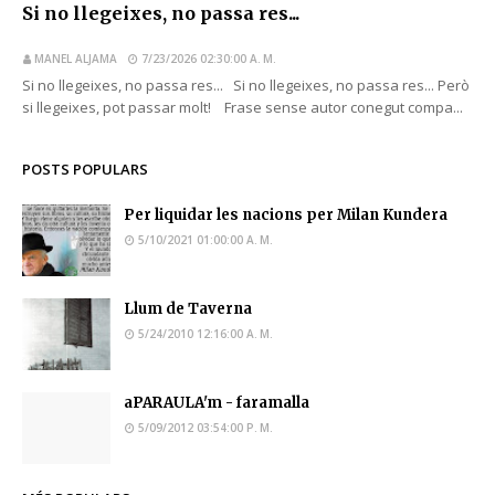
Si no llegeixes, no passa res...
MANEL ALJAMA
7/23/2026 02:30:00 A. M.
Si no llegeixes, no passa res... Si no llegeixes, no passa res... Però
si llegeixes, pot passar molt! Frase sense autor conegut compa...
POSTS POPULARS
Per liquidar les nacions per Milan Kundera
5/10/2021 01:00:00 A. M.
Llum de Taverna
5/24/2010 12:16:00 A. M.
aPARAULA'm - faramalla
5/09/2012 03:54:00 P. M.