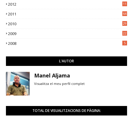
2012
11
5
2011
64
2010
29
2009
22
2008
5
L'AUTOR
Manel Aljama
Visualitza el meu perfil complet
TOTAL DE VISUALITZACIONS DE PÀGINA: