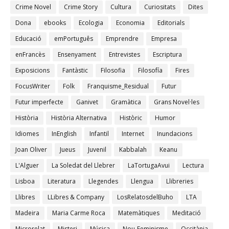
Crime Novel
Crime Story
Cultura
Curiositats
Dites
Dona
ebooks
Ecologia
Economia
Editorials
Educació
emPortuguês
Emprendre
Empresa
enFrancès
Ensenyament
Entrevistes
Escriptura
Exposicions
Fantàstic
Filosofia
Filosofía
Fires
FocusWriter
Folk
Franquisme_Residual
Futur
Futur imperfecte
Ganivet
Gramàtica
Grans Novel·les
Història
Història Alternativa
Històric
Humor
Idiomes
InEnglish
Infantil
Internet
Inundacions
Joan Oliver
Jueus
Juvenil
Kabbalah
Keanu
L'Alguer
La Soledat del Llebrer
LaTortugaAvui
Lectura
Lisboa
Literatura
Llegendes
Llengua
Llibreries
Llibres
LLibres & Company
LosRelatosdelBuho
LTA
Madeira
Maria Carme Roca
Matemàtiques
Meditació
Microrelat
Misteri
Música
Nou-Feminisme
Occitània