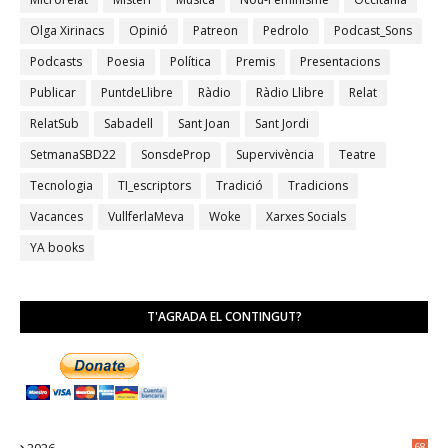
Olga Xirinacs
Opinió
Patreon
Pedrolo
Podcast_Sons
Podcasts
Poesia
Política
Premis
Presentacions
Publicar
PuntdeLlibre
Ràdio
Ràdio Llibre
Relat
RelatSub
Sabadell
Sant Joan
Sant Jordi
SetmanaSBD22
SonsdeProp
Supervivència
Teatre
Tecnologia
TI_escriptors
Tradició
Tradicions
Vacances
VullferlaMeva
Woke
Xarxes Socials
YA books
T'AGRADA EL CONTINGUT?
2026
68