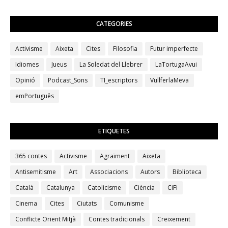
CATEGORIES
Activisme
Aixeta
Cites
Filosofia
Futur imperfecte
Idiomes
Jueus
La Soledat del Llebrer
LaTortugaAvui
Opinió
Podcast_Sons
TI_escriptors
VullferlaMeva
emPortuguês
ETIQUETES
365 contes
Activisme
Agraïment
Aixeta
Antisemitisme
Art
Associacions
Autors
Biblioteca
Català
Catalunya
Catolicisme
Ciència
CiFi
Cinema
Cites
Ciutats
Comunisme
Conflicte Orient Mitjà
Contes tradicionals
Creixement