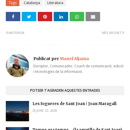
Tags
Catalunya
Literatura
ANTERIOR
MÉS RECENT
Publicat per
Manel Aljama
Escriptor, Comunicador, Coach de comunicació, edició
i tecnologies de la informació.
POTSER T'AGRADEN AQUESTES ENTRADES
Les fogueres de Sant Joan | Joan Maragall
JUNE 22, 2026
Temps era temps... (la revetlla de Sant Joan)