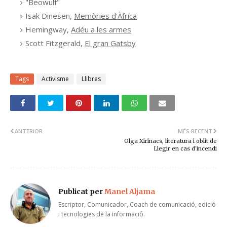
"Beowulf"
Isak Dinesen,
Memòries d'Àfrica
Hemingway,
Adéu a les armes
Scott Fitzgerald,
El gran Gatsby
Tags
Activisme
Llibres
ANTERIOR
MÉS RECENT
Olga Xirinacs, literatura i oblit de
Llegir en cas d'incendi
Publicat per
Manel Aljama
Escriptor, Comunicador, Coach de comunicació, edició
i tecnologies de la informació.