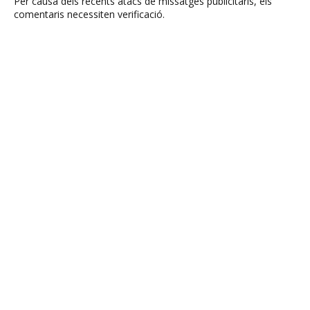
Per causa dels recents atacs de missatges publicitaris, els
comentaris necessiten verificació.