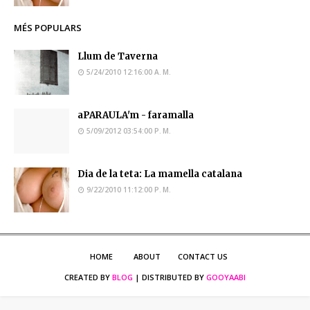
MÉS POPULARS
Llum de Taverna
5/24/2010 12:16:00 A. M.
aPARAULA'm - faramalla
5/09/2012 03:54:00 P. M.
Dia de la teta: La mamella catalana
9/22/2010 11:12:00 P. M.
HOME
ABOUT
CONTACT US
CREATED BY
BLOG
| DISTRIBUTED BY
GOOYAABI