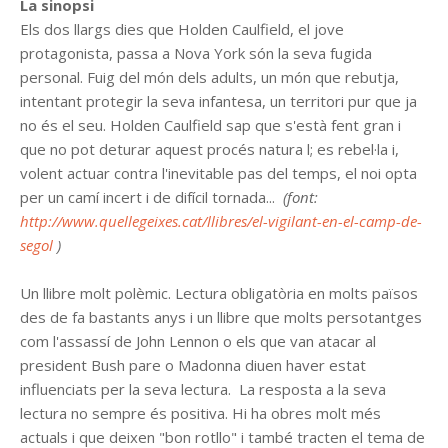
La sinopsi
Els dos llargs dies que Holden Caulfield, el jove
protagonista, passa a Nova York són la seva fugida
personal. Fuig del món dels adults, un món que rebutja,
intentant protegir la seva infantesa, un territori pur que ja
no és el seu. Holden Caulfield sap que s'està fent gran i
que no pot deturar aquest procés natura l; es rebel·la i,
volent actuar contra l'inevitable pas del temps, el noi opta
per un camí incert i de difícil tornada...
(font:
http://www.quellegeixes.cat/llibres/el-vigilant-en-el-camp-de-
segol
)
Un llibre molt polèmic. Lectura obligatòria en molts països
des de fa bastants anys i un llibre que molts persotantges
com l'assassí de John Lennon o els que van atacar al
president Bush pare o Madonna diuen haver estat
influenciats per la seva lectura. La resposta a la seva
lectura no sempre és positiva. Hi ha obres molt més
actuals i que deixen "bon rotllo" i també tracten el tema de