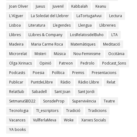
Joan Oliver
Jueus
Juvenil
Kabbalah
Keanu
L'Alguer
La Soledat del Llebrer
LaTortugaAvui
Lectura
Lisboa
Literatura
Llegendes
Llengua
Llibreries
Llibres
LLibres & Company
LosRelatosdelBuho
LTA
Madeira
Maria Carme Roca
Matemàtiques
Meditació
Microrelat
Misteri
Música
Nou-Feminisme
Occitània
Olga Xirinacs
Opinió
Patreon
Pedrolo
Podcast_Sons
Podcasts
Poesia
Política
Premis
Presentacions
Publicar
PuntdeLlibre
Ràdio
Ràdio Llibre
Relat
RelatSub
Sabadell
Sant Joan
Sant Jordi
SetmanaSBD22
SonsdeProp
Supervivència
Teatre
Tecnologia
TI_escriptors
Tradició
Tradicions
Vacances
VullferlaMeva
Woke
Xarxes Socials
YA books