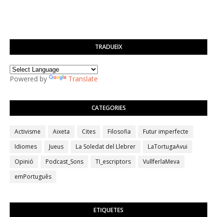
TRADUEIX
Powered by
Translate
CATEGORIES
Activisme
Aixeta
Cites
Filosofia
Futur imperfecte
Idiomes
Jueus
La Soledat del Llebrer
LaTortugaAvui
Opinió
Podcast_Sons
TI_escriptors
VullferlaMeva
emPortuguês
ETIQUETES