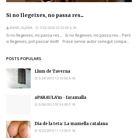
Si no llegeixes, no passa res...
MANEL ALJAMA
7/23/2026 02:30:00 A. M.
Si no llegeixes, no passa res... Si no llegeixes, no passa res... Però
si llegeixes, pot passar molt! Frase sense autor conegut compa...
POSTS POPULARS
Llum de Taverna
5/24/2010 12:16:00 A. M.
aPARAULA'm - faramalla
5/09/2012 03:54:00 P. M.
Dia de la teta: La mamella catalana
9/22/2010 11:12:00 P. M.