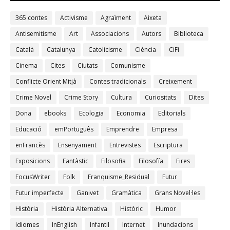
365 contes
Activisme
Agraïment
Aixeta
Antisemitisme
Art
Associacions
Autors
Biblioteca
Català
Catalunya
Catolicisme
Ciència
CiFi
Cinema
Cites
Ciutats
Comunisme
Conflicte Orient Mitjà
Contes tradicionals
Creixement
Crime Novel
Crime Story
Cultura
Curiositats
Dites
Dona
ebooks
Ecologia
Economia
Editorials
Educació
emPortuguês
Emprendre
Empresa
enFrancès
Ensenyament
Entrevistes
Escriptura
Exposicions
Fantàstic
Filosofia
Filosofía
Fires
FocusWriter
Folk
Franquisme_Residual
Futur
Futur imperfecte
Ganivet
Gramàtica
Grans Novel·les
Història
Història Alternativa
Històric
Humor
Idiomes
InEnglish
Infantil
Internet
Inundacions