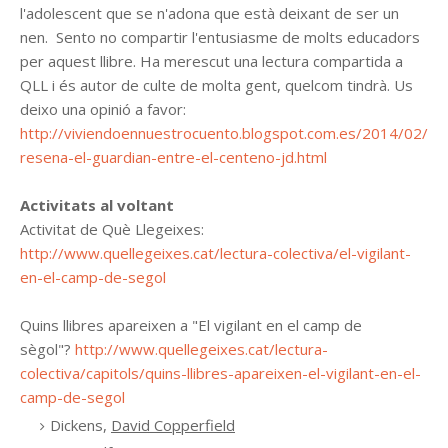
l'adolescent que se n'adona que està deixant de ser un
nen. Sento no compartir l'entusiasme de molts educadors
per aquest llibre. Ha merescut una lectura compartida a
QLL i és autor de culte de molta gent, quelcom tindrà. Us
deixo una opinió a favor:
http://viviendoennuestrocuento.blogspot.com.es/2014/02/
resena-el-guardian-entre-el-centeno-jd.html
Activitats al voltant
Activitat de Què Llegeixes:
http://www.quellegeixes.cat/lectura-colectiva/el-vigilant-
en-el-camp-de-segol
Quins llibres apareixen a "El vigilant en el camp de
sègol"?
http://www.quellegeixes.cat/lectura-
colectiva/capitols/quins-llibres-apareixen-el-vigilant-en-el-
camp-de-segol
Dickens,
David Copperfield