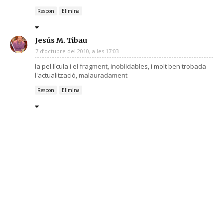
Respon
Elimina
Jesús M. Tibau
7 d’octubre del 2010, a les 17:03
la pel.lícula i el fragment, inoblidables, i molt ben trobada
l'actualització, malauradament
Respon
Elimina