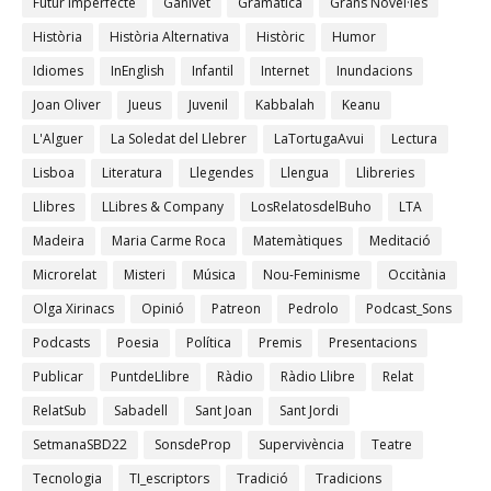
Futur imperfecte
Ganivet
Gramàtica
Grans Novel·les
Història
Història Alternativa
Històric
Humor
Idiomes
InEnglish
Infantil
Internet
Inundacions
Joan Oliver
Jueus
Juvenil
Kabbalah
Keanu
L'Alguer
La Soledat del Llebrer
LaTortugaAvui
Lectura
Lisboa
Literatura
Llegendes
Llengua
Llibreries
Llibres
LLibres & Company
LosRelatosdelBuho
LTA
Madeira
Maria Carme Roca
Matemàtiques
Meditació
Microrelat
Misteri
Música
Nou-Feminisme
Occitània
Olga Xirinacs
Opinió
Patreon
Pedrolo
Podcast_Sons
Podcasts
Poesia
Política
Premis
Presentacions
Publicar
PuntdeLlibre
Ràdio
Ràdio Llibre
Relat
RelatSub
Sabadell
Sant Joan
Sant Jordi
SetmanaSBD22
SonsdeProp
Supervivència
Teatre
Tecnologia
TI_escriptors
Tradició
Tradicions