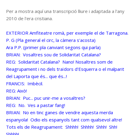
Per a mostra aquí una transcripció lliure i adaptada a l'any
2010 de l'era cristiana.
EXTERIOR Amfiteatre romà, per exemple el de Tarragona.
P. G (Pla general el circ, la càmera s'acosta)
Ara P.P. (primer pla canviant segons qui parla)
BRIAN: Vosaltres sou de Solidaritat Catalana?
REG: Solidaritat Catalana? Nano! Nosaltres som de
Reagrupament i no dels traïdors d'Esquerra o el malparit
del Laporta que és... que és...!
FRANCIS: Imbècil.
REG: Això!
BRIAN: Puc... puc unir-me a vosaltres?
REG: No. Ves a pastar fang!
BRIAN: No en tinc ganes de vendre aquesta merda
espanyola! Odio els espanyols tant com qualsevol altre!
Tots els de Reagrupament: Shhhh! Shhhh! Shhh! Shh!
Shhhh!