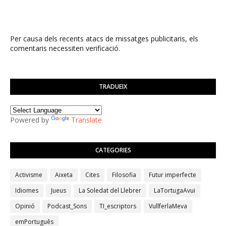
Per causa dels recents atacs de missatges publicitaris, els
comentaris necessiten verificació.
TRADUEIX
Powered by
Translate
CATEGORIES
Activisme
Aixeta
Cites
Filosofia
Futur imperfecte
Idiomes
Jueus
La Soledat del Llebrer
LaTortugaAvui
Opinió
Podcast_Sons
TI_escriptors
VullferlaMeva
emPortuguês