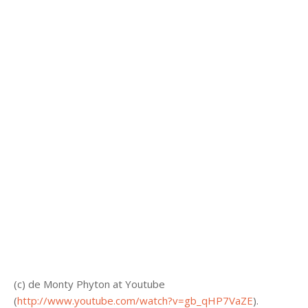
(c) de Monty Phyton at Youtube
(
http://www.youtube.com/watch?v=gb_qHP7VaZE
).