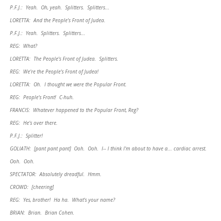
P.F.J.: Yeah. Oh, yeah. Splitters. Splitters...
LORETTA: And the People's Front of Judea.
P.F.J.: Yeah. Splitters. Splitters...
REG: What?
LORETTA: The People's Front of Judea. Splitters.
REG: We're the People's Front of Judea!
LORETTA: Oh. I thought we were the Popular Front.
REG: People's Front! C-huh.
FRANCIS: Whatever happened to the Popular Front, Reg?
REG: He's over there.
P.F.J.: Splitter!
GOLIATH: [pant pant pant] Ooh. Ooh. I-- I think I'm about to have a... cardiac arrest.
Ooh. Ooh.
SPECTATOR: Absolutely dreadful. Hmm.
CROWD: [cheering]
REG: Yes, brother! Ha ha. What's your name?
BRIAN: Brian. Brian Cohen.