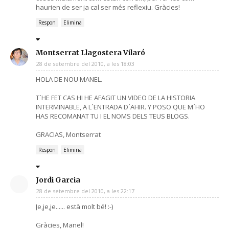
haurien de ser ja cal ser més reflexiu. Gràcies!
Respon
Elimina
Montserrat Llagostera Vilaró
28 de setembre del 2010, a les 18:03
HOLA DE NOU MANEL.
T´HE FET CAS HI HE AFAGIT UN VIDEO DE LA HISTORIA
INTERMINABLE, A L´ENTRADA D´AHIR. Y POSO QUE M´HO
HAS RECOMANAT TU I EL NOMS DELS TEUS BLOGS.
GRACIAS, Montserrat
Respon
Elimina
Jordi Garcia
28 de setembre del 2010, a les 22:17
Je,je,je...... està molt bé! :-)
Gràcies, Manel!