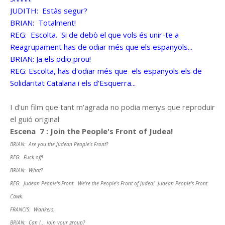
JUDITH: Estàs segur?
BRIAN: Totalment!
REG: Escolta. Si de debò el que vols és unir-te a
Reagrupament has de odiar més que els espanyols...
BRIAN: Ja els odio prou!
REG: Escolta, has d'odiar més que els espanyols els de
Solidaritat Catalana i els d'Esquerra...
I d'un film que tant m'agrada no podia menys que reproduir
el guió original:
Escena 7 : Join the People's Front of Judea!
BRIAN: Are you the Judean People's Front?
REG: Fuck off!
BRIAN: What?
REG: Judean People's Front. We're the People's Front of Judea! Judean People's Front.
Cawk.
FRANCIS: Wankers.
BRIAN: Can I... join your group?