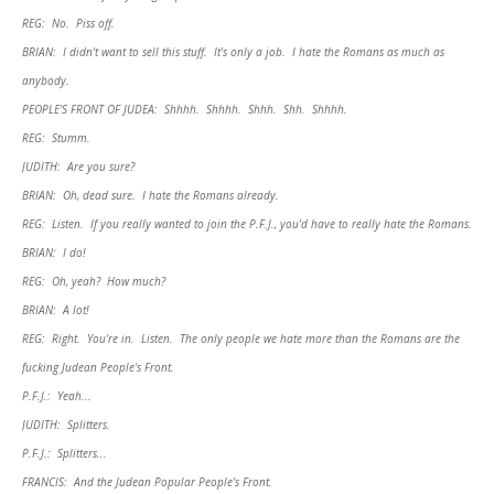
REG: No. Piss off.
BRIAN: I didn't want to sell this stuff. It's only a job. I hate the Romans as much as
anybody.
PEOPLE'S FRONT OF JUDEA: Shhhh. Shhhh. Shhh. Shh. Shhhh.
REG: Stumm.
JUDITH: Are you sure?
BRIAN: Oh, dead sure. I hate the Romans already.
REG: Listen. If you really wanted to join the P.F.J., you'd have to really hate the Romans.
BRIAN: I do!
REG: Oh, yeah? How much?
BRIAN: A lot!
REG: Right. You're in. Listen. The only people we hate more than the Romans are the
fucking Judean People's Front.
P.F.J.: Yeah...
JUDITH: Splitters.
P.F.J.: Splitters...
FRANCIS: And the Judean Popular People's Front.