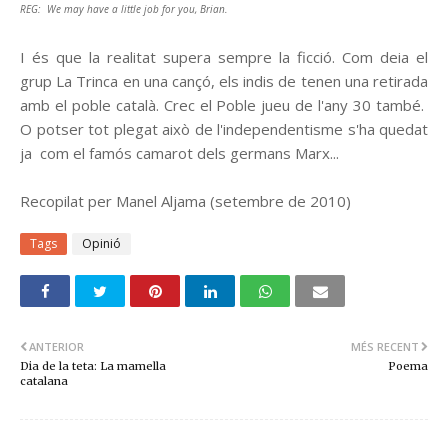
REG: We may have a little job for you, Brian.
I és que la realitat supera sempre la ficció. Com deia el
grup La Trinca en una cançó, els indis de tenen una retirada
amb el poble català. Crec el Poble jueu de l'any 30 també.
O potser tot plegat això de l'independentisme s'ha quedat
ja com el famós camarot dels germans Marx...
Recopilat per Manel Aljama (setembre de 2010)
Tags
Opinió
ANTERIOR
MÉS RECENT
Dia de la teta: La mamella
Poema
catalana