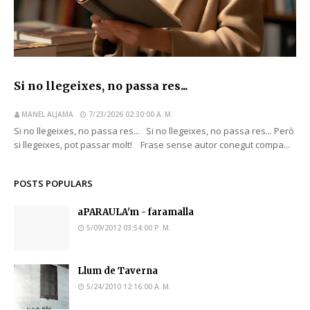
Si no llegeixes, no passa res...
MANEL ALJAMA
7/23/2026 02:30:00 A. M.
Si no llegeixes, no passa res... Si no llegeixes, no passa res... Però
si llegeixes, pot passar molt! Frase sense autor conegut compa...
POSTS POPULARS
aPARAULA'm - faramalla
5/09/2012 03:54:00 P. M.
Llum de Taverna
5/24/2010 12:16:00 A. M.