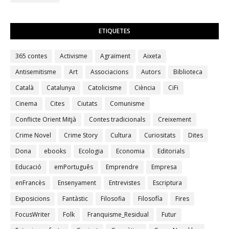
ETIQUETES
365 contes
Activisme
Agraïment
Aixeta
Antisemitisme
Art
Associacions
Autors
Biblioteca
Català
Catalunya
Catolicisme
Ciència
CiFi
Cinema
Cites
Ciutats
Comunisme
Conflicte Orient Mitjà
Contes tradicionals
Creixement
Crime Novel
Crime Story
Cultura
Curiositats
Dites
Dona
ebooks
Ecologia
Economia
Editorials
Educació
emPortuguês
Emprendre
Empresa
enFrancès
Ensenyament
Entrevistes
Escriptura
Exposicions
Fantàstic
Filosofia
Filosofía
Fires
FocusWriter
Folk
Franquisme_Residual
Futur