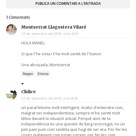
PUBLICA UN COMENTARI A L'ENTRADA
5 Comentaris
Montserrat Llagostera Vilaró
27 de setembre del 2010, a les 6:24
HOLA MANEL:
Si que l´he vista i t´he molt sentit de l´humor.
Una abraçada, Montserrat
Respon
Elimina
Clidice
27 de setembre del 2010, a les 8:43
un paral·lelisme molt intel·ligent. Acabo d'entendre com,
malgrat ser independentista, sempre m'he sentit molt
tèbia davant la situació actual. Perquè això de la
independència és una qüestió de llarg recorregut, no un
pim pam pum com sembla que hagi de ser ara. Per fer les
coses malament com estan correm, per fer-les com