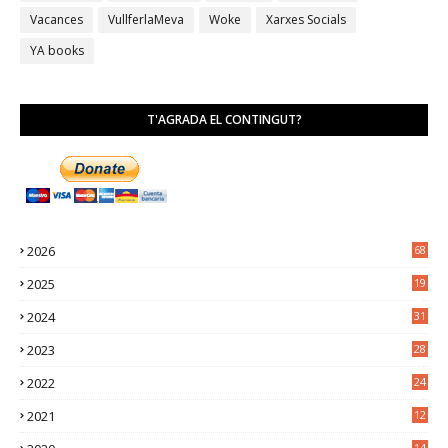
Vacances
VullferlaMeva
Woke
Xarxes Socials
YA books
T'AGRADA EL CONTINGUT?
2026
68
2025
19
4
2024
31
7
2023
28
0
2022
24
2
2021
12
6
14