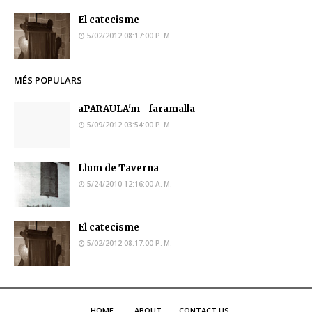
El catecisme
5/02/2012 08:17:00 P. M.
MÉS POPULARS
aPARAULA'm - faramalla
5/09/2012 03:54:00 P. M.
Llum de Taverna
5/24/2010 12:16:00 A. M.
El catecisme
5/02/2012 08:17:00 P. M.
HOME
ABOUT
CONTACT US