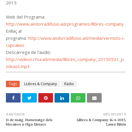
2015
Web del Programa:
http://www.andorradifusio.ad/programes/llibres-company
Enllaç al
programa:
http://www.andorradifusio.ad/media/vermuts-i-
cupcakes
Descarrega de l'audio:
http://videos.rtva.ad/media/llibres_company_20150531_p
odcast.mp3
Tags
LLibres & Company
Ràdio
ANTERIOR
MÉS RECENT
11 de maig. Homenatge dels
Llibres & Company: 14-6-2015,
blocaires a Olga Xirnacs
Laura Riñón