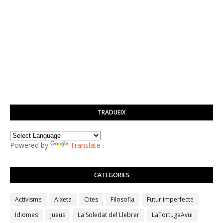
TRADUEIX
Powered by
Translate
CATEGORIES
Activisme
Aixeta
Cites
Filosofia
Futur imperfecte
Idiomes
Jueus
La Soledat del Llebrer
LaTortugaAvui