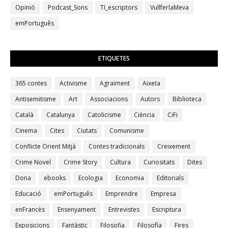
Opinió
Podcast_Sons
TI_escriptors
VullferlaMeva
emPortuguês
ETIQUETES
365 contes
Activisme
Agraïment
Aixeta
Antisemitisme
Art
Associacions
Autors
Biblioteca
Català
Catalunya
Catolicisme
Ciència
CiFi
Cinema
Cites
Ciutats
Comunisme
Conflicte Orient Mitjà
Contes tradicionals
Creixement
Crime Novel
Crime Story
Cultura
Curiositats
Dites
Dona
ebooks
Ecologia
Economia
Editorials
Educació
emPortuguês
Emprendre
Empresa
enFrancès
Ensenyament
Entrevistes
Escriptura
Exposicions
Fantàstic
Filosofia
Filosofía
Fires