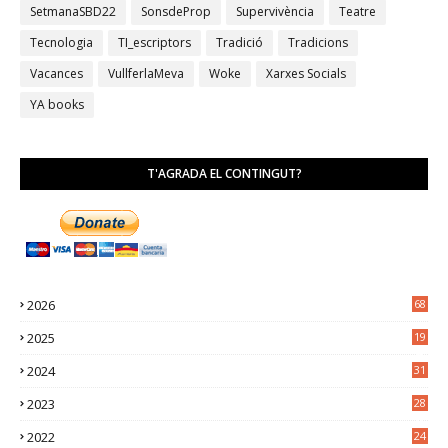
SetmanaSBD22
SonsdeProp
Supervivència
Teatre
Tecnologia
TI_escriptors
Tradició
Tradicions
Vacances
VullferlaMeva
Woke
Xarxes Socials
YA books
T'AGRADA EL CONTINGUT?
2026
68
2025
19
4
2024
31
7
2023
28
0
2022
24