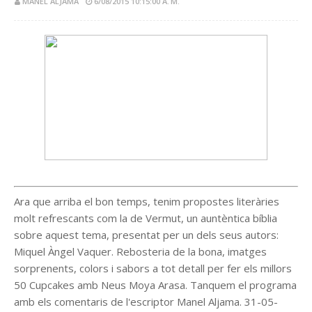
MANEL ALJAMA
6/08/2015 10:15:00 A. M.
Ara que arriba el bon temps, tenim propostes literàries
molt refrescants com la de Vermut, un auntèntica bíblia
sobre aquest tema, presentat per un dels seus autors:
Miquel Àngel Vaquer. Rebosteria de la bona, imatges
sorprenents, colors i sabors a tot detall per fer els millors
50 Cupcakes amb Neus Moya Arasa. Tanquem el programa
amb els comentaris de l'escriptor Manel Aljama. 31-05-