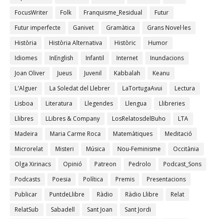
FocusWriter
Folk
Franquisme_Residual
Futur
Futur imperfecte
Ganivet
Gramàtica
Grans Novel·les
Història
Història Alternativa
Històric
Humor
Idiomes
InEnglish
Infantil
Internet
Inundacions
Joan Oliver
Jueus
Juvenil
Kabbalah
Keanu
L'Alguer
La Soledat del Llebrer
LaTortugaAvui
Lectura
Lisboa
Literatura
Llegendes
Llengua
Llibreries
Llibres
LLibres & Company
LosRelatosdelBuho
LTA
Madeira
Maria Carme Roca
Matemàtiques
Meditació
Microrelat
Misteri
Música
Nou-Feminisme
Occitània
Olga Xirinacs
Opinió
Patreon
Pedrolo
Podcast_Sons
Podcasts
Poesia
Política
Premis
Presentacions
Publicar
PuntdeLlibre
Ràdio
Ràdio Llibre
Relat
RelatSub
Sabadell
Sant Joan
Sant Jordi