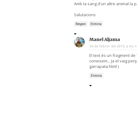
Amb la sang d'un altre animal la p
Salutacions
Respon
Elimina
Manel Aljama
26 de febrer del 2015, a les 1
El text és un fragment de
coneixem... Ja el vaig pen
garrapata.html )
Elimina