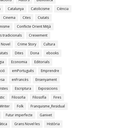
à
Catalunya
Catolicisme
Ciència
Cinema
Cites
Ciutats
nisme
Conflicte Orient Mitjà
s tradicionals
Creixement
 Novel
Crime Story
Cultura
itats
Dites
Dona
ebooks
gia
Economia
Editorials
ció
emPortuguês
Emprendre
esa
enFrancès
Ensenyament
istes
Escriptura
Exposicions
tic
Filosofia
Filosofía
Fires
Writer
Folk
Franquisme_Residual
Futur imperfecte
Ganivet
tica
Grans Novel·les
Història