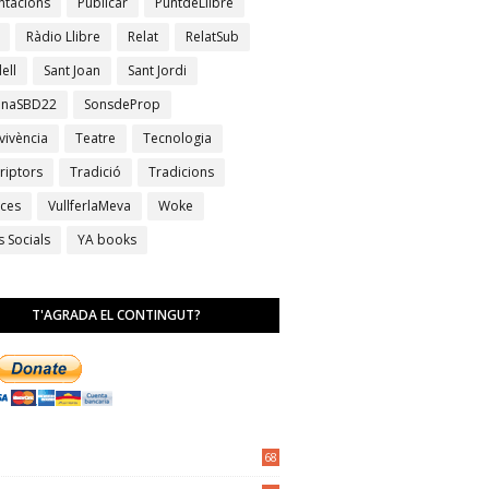
ntacions
Publicar
PuntdeLlibre
Ràdio Llibre
Relat
RelatSub
ell
Sant Joan
Sant Jordi
anaSBD22
SonsdeProp
vivència
Teatre
Tecnologia
riptors
Tradició
Tradicions
ces
VullferlaMeva
Woke
s Socials
YA books
T'AGRADA EL CONTINGUT?
68