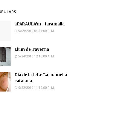
OPULARS
aPARAULA'm - faramalla
5/09/2012 03:54:00 P. M.
Llum de Taverna
5/24/2010 12:16:00 A. M.
Dia de la teta: La mamella
catalana
9/22/2010 11:12:00 P. M.