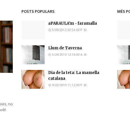
POSTS POPULARS
MÉS P
aPARAULA'm - faramalla
5/09/2012 03:54:00 P. M.
Llum de Taverna
5/24/2010 12:16:00 A. M.
Dia de la teta: La mamella
catalana
9/22/2010 11:12:00 P. M.
ixes, no
molt!