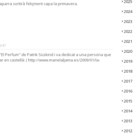
2025
aparra sortirà feliçment capa la primavera.
2024
2023
2022
2021
6:47
2020
 "El Perfum" de Patrik Süskind i va dedicat a una persona que
jar en castellà: ( http://www.manelaljama.es/2009/01/la-
2019
2018
2017
2016
2015
2014
2013
2012