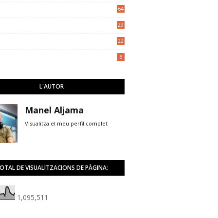
5
64
29
22
5
L'AUTOR
Manel Aljama
Visualitza el meu perfil complet
OTAL DE VISUALITZACIONS DE PÀGINA:
1,095,511