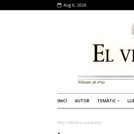
Aug 6, 2026
INICI
AUTOR
TEMÀTIC
LL
Inici
Llibres
La paparra