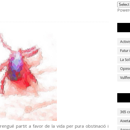
Power
Activ
Futur
La Sol
Opini
Vullf
365 c
Aixet
rengué partit a favor de la vida per pura obstinació i
Assoc