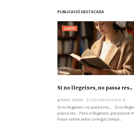
PUBLICACIÓ DESTACADA
LLIBRES
Si no llegeixes, no passa res...
MANEL ALJAMA
7/23/2026 02:30:00 A. M.
Si no llegeixes, no passa res... Si no llege
passa res... Però si llegeixes, pot passar 
Frase sense autor conegut compa...