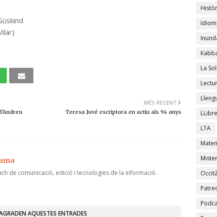
Històr
Süskind
Idiom
ilar)
Inund
Kabba
La Sol
Lectu
Lleng
MÉS RECENT
d'Andreu
Teresa Juvé escriptora en actiu als 94 anys
LLibr
LTA
Matem
Mister
jama
ch de comunicació, edició i tecnologies de la informació.
Occit
Patre
Podca
'AGRADEN AQUESTES ENTRADES