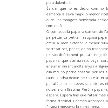
pura dolenteria.
És clar que no es decidí com ho fa
esmerça la seva major o menor intel·
quan una mongeta sembrada decideix
com està.
O com aquella paparra damunt de l'ar
perpètua. La petita i fastigosa papa
oferir al món exterior la menor super
secretar res, per tal de no transpira
extraordinàriament petita i insignifi
paparra, que s'arraulaeix, cega, so
ensumar durant molts anys i a algune
ella mai no podrà abastar per les 
caure. Podria deixar-se caure al terra
per allà amb les seves sis potetes di
no seria una llàstima. Però la paparra,
espera. Espera fins que l'atzar més 
forma d'animal. I només aleshores a
forada i mossega la carna aliena...