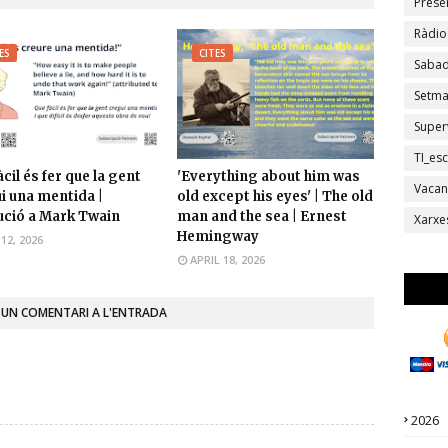
Prese
Ràdio
ES
CITES
Sabad
Setm
Super
TI_esc
cil és fer que la gent
'Everything about him was
Vacan
i una mentida |
old except his eyes' | The old
ució a Mark Twain
man and the sea | Ernest
Xarxe
Hemingway
12, 2026
APRIL 18, 2026
 UN COMENTARI A L'ENTRADA
2026