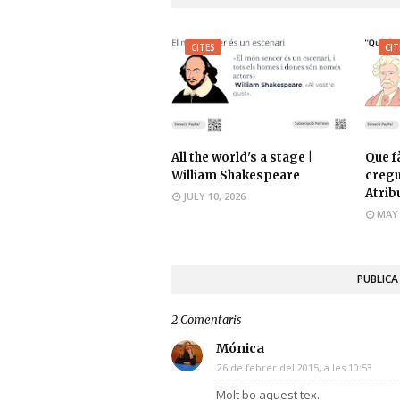
CITES
CIT
All the world's a stage |
Que fà
William Shakespeare
cregu
Atrib
JULY 10, 2026
MAY 
PUBLICA
2 Comentaris
Mónica
26 de febrer del 2015, a les 10:53
Molt bo aquest tex.