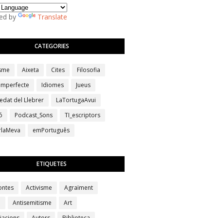
ed by
Translate
CATEGORIES
isme
Aixeta
Cites
Filosofia
 imperfecte
Idiomes
Jueus
edat del Llebrer
LaTortugaAvui
ó
Podcast_Sons
TI_escriptors
erlaMeva
emPortuguês
ETIQUETES
ontes
Activisme
Agraïment
a
Antisemitisme
Art
iacions
Autors
Biblioteca