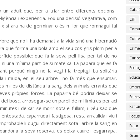
Catal
 un adult que, per a triar entre diferents opcions,
ligència i experiència. Fou una decisió vegatativa, com
CiFi
 si ara ha de germinar o és millor que romnagui tal
Comu
Conte
bre que no li ha demanat a la vida sinó una hibernació
rra que forma una bola amb el seu cos gris plom per a
Crime
fície possible; que fa la seva pell llisa per tal de no
Curios
r ni una mínima part de si mateixa. La papara que es fa
Ecolo
cant perquè ningú no la vegi i la trepitgi. La solitària
Educa
rda i muda, en el seu arbre i no fa més que ensumar,
s milles de distància la sang dels animals errants que
Empr
seves pròpies forces. La paparra bé podria deixar-se
Entrev
 del bosc, arrosegar-se un parell de mil·límitres per ací
Fantàs
minutes i deixar-se morir sota el fullam, i Déu sap que
 entestada, caparruda i fastigosa, resta arraulida i viu i
Focus
improbable li dugui directament sota l'arbre la sang en
Futur
bandona la seva reserva, es deixa caure i esgarrapa,
Gramà