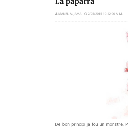
La paparra
MANEL ALJAMA
2/25/2015 10:42:00 A. M.
De bon principi ja fou un monstre. P