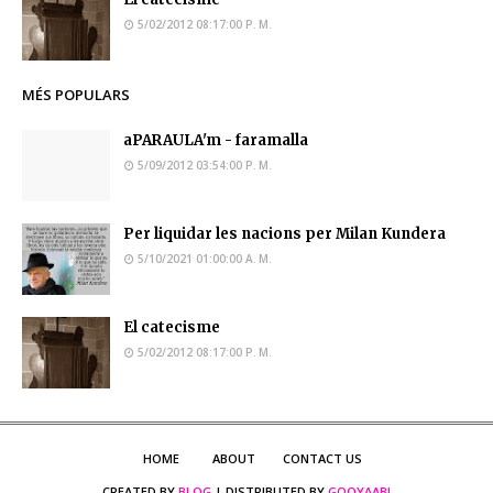
5/02/2012 08:17:00 P. M.
MÉS POPULARS
aPARAULA'm - faramalla
5/09/2012 03:54:00 P. M.
Per liquidar les nacions per Milan Kundera
5/10/2021 01:00:00 A. M.
El catecisme
5/02/2012 08:17:00 P. M.
HOME
ABOUT
CONTACT US
CREATED BY
BLOG
| DISTRIBUTED BY
GOOYAABI