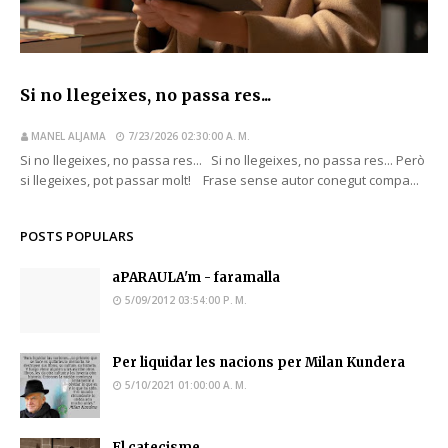
Si no llegeixes, no passa res...
MANEL ALJAMA
7/23/2026 02:30:00 A. M.
Si no llegeixes, no passa res... Si no llegeixes, no passa res... Però
si llegeixes, pot passar molt! Frase sense autor conegut compa...
POSTS POPULARS
aPARAULA'm - faramalla
5/09/2012 03:54:00 P. M.
Per liquidar les nacions per Milan Kundera
5/10/2021 01:00:00 A. M.
El catecisme