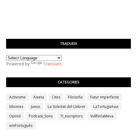
TRADUEIX
Powered by
Translate
CATEGORIES
Activisme
Aixeta
Cites
Filosofia
Futur imperfecte
Idiomes
Jueus
La Soledat del Llebrer
LaTortugaAvui
Opinió
Podcast_Sons
TI_escriptors
VullferlaMeva
emPortuguês