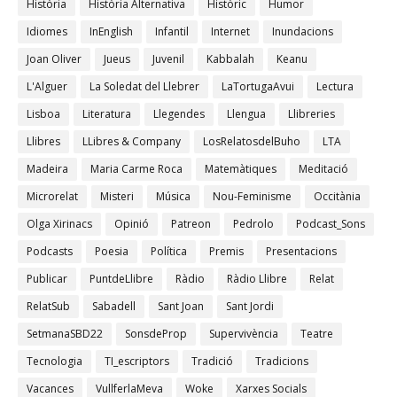
Història
Història Alternativa
Històric
Humor
Idiomes
InEnglish
Infantil
Internet
Inundacions
Joan Oliver
Jueus
Juvenil
Kabbalah
Keanu
L'Alguer
La Soledat del Llebrer
LaTortugaAvui
Lectura
Lisboa
Literatura
Llegendes
Llengua
Llibreries
Llibres
LLibres & Company
LosRelatosdelBuho
LTA
Madeira
Maria Carme Roca
Matemàtiques
Meditació
Microrelat
Misteri
Música
Nou-Feminisme
Occitània
Olga Xirinacs
Opinió
Patreon
Pedrolo
Podcast_Sons
Podcasts
Poesia
Política
Premis
Presentacions
Publicar
PuntdeLlibre
Ràdio
Ràdio Llibre
Relat
RelatSub
Sabadell
Sant Joan
Sant Jordi
SetmanaSBD22
SonsdeProp
Supervivència
Teatre
Tecnologia
TI_escriptors
Tradició
Tradicions
Vacances
VullferlaMeva
Woke
Xarxes Socials