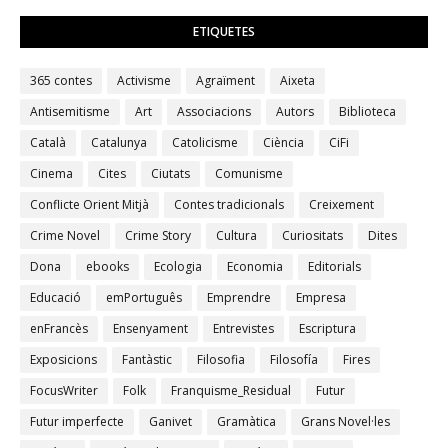
ETIQUETES
365 contes
Activisme
Agraïment
Aixeta
Antisemitisme
Art
Associacions
Autors
Biblioteca
Català
Catalunya
Catolicisme
Ciència
CiFi
Cinema
Cites
Ciutats
Comunisme
Conflicte Orient Mitjà
Contes tradicionals
Creixement
Crime Novel
Crime Story
Cultura
Curiositats
Dites
Dona
ebooks
Ecologia
Economia
Editorials
Educació
emPortuguês
Emprendre
Empresa
enFrancès
Ensenyament
Entrevistes
Escriptura
Exposicions
Fantàstic
Filosofia
Filosofía
Fires
FocusWriter
Folk
Franquisme_Residual
Futur
Futur imperfecte
Ganivet
Gramàtica
Grans Novel·les