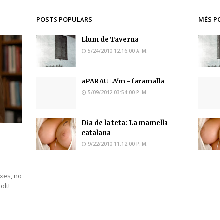
POSTS POPULARS
MÉS P
Llum de Taverna
5/24/2010 12:16:00 A. M.
aPARAULA'm - faramalla
5/09/2012 03:54:00 P. M.
Dia de la teta: La mamella
catalana
9/22/2010 11:12:00 P. M.
ixes, no
molt!