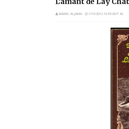
L'amant de Lay Chat
MANEL ALJAMA
1/15/2012 10:55:00 P. M.