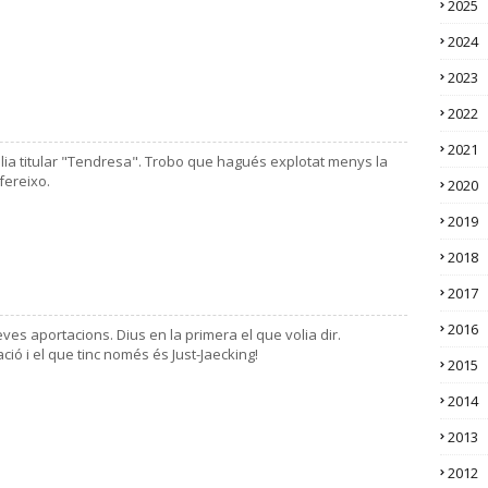
2025
2024
2023
2022
2021
olia titular "Tendresa". Trobo que hagués explotat menys la
fereixo.
2020
2019
2018
2017
2016
eves aportacions. Dius en la primera el que volia dir.
ó i el que tinc només és Just-Jaecking!
2015
2014
2013
2012