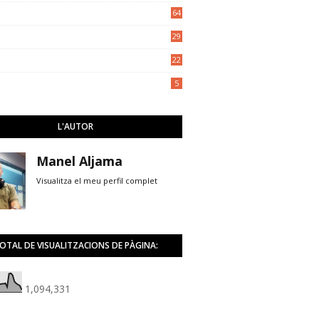
5
64
29
22
5
L'AUTOR
Manel Aljama
Visualitza el meu perfil complet
OTAL DE VISUALITZACIONS DE PÀGINA:
1,094,331