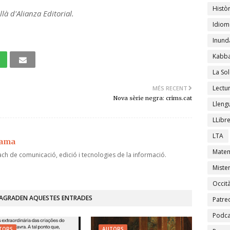
Històr
llà d'Alianza Editorial.
Idiom
Inund
Kabba
La Sol
Lectu
MÉS RECENT
Nova sèrie negra: crims.cat
Lleng
LLibr
LTA
jama
Matem
ch de comunicació, edició i tecnologies de la informació.
Mister
Occit
'AGRADEN AQUESTES ENTRADES
Patre
Podca
TORS
AUTORS