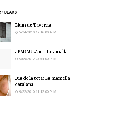
OPULARS
Llum de Taverna
5/24/2010 12:16:00 A. M.
aPARAULA'm - faramalla
5/09/2012 03:54:00 P. M.
Dia de la teta: La mamella
catalana
9/22/2010 11:12:00 P. M.