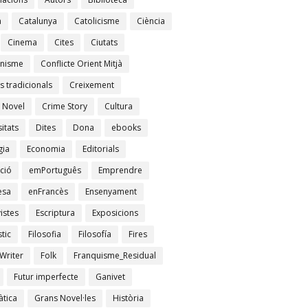
à
Catalunya
Catolicisme
Ciència
Cinema
Cites
Ciutats
nisme
Conflicte Orient Mitjà
s tradicionals
Creixement
 Novel
Crime Story
Cultura
itats
Dites
Dona
ebooks
gia
Economia
Editorials
ció
emPortuguês
Emprendre
esa
enFrancès
Ensenyament
istes
Escriptura
Exposicions
tic
Filosofia
Filosofía
Fires
Writer
Folk
Franquisme_Residual
Futur imperfecte
Ganivet
tica
Grans Novel·les
Història