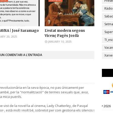
Prese
Ràdio
Sabad
Setm
AVRA | José Saramago
L'estat modern segons
Super
Vicenç Pagès Jordà
ARY 20, 2025
TI_esc
JANUARY 10, 2025
Vacan
 UN COMENTARI A L'ENTRADA
Xarxe
t revolucionària en la seva època, no pas únicament per
, també, per la "normalització" de termes sexuals que, avui,
a mica puerils.
he vist de la novel·la al cinema, Lady Chatterley, de Pasqal
2026
-, està molt i molt bé, sobretot per com gestiona els silencis i