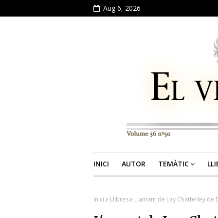
Aug 6, 2026
INICI
AUTOR
TEMÀTIC
LL
Inici
Llibres
L'amant de Lay Chatterley de 