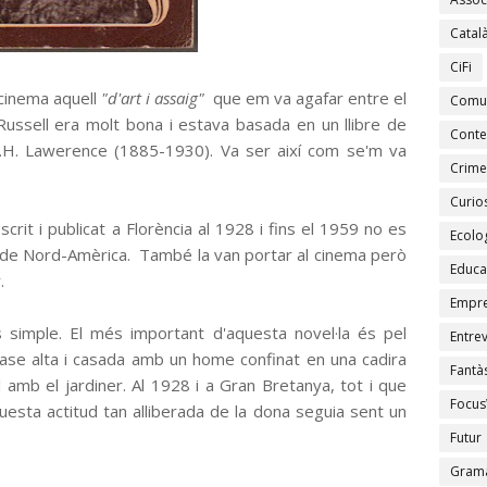
Catal
CiFi
l cinema aquell
"d'art i assaig"
que em va agafar entre el
Comu
ssell era molt bona i estava basada en un llibre de
Conte
s, D.H. Lawerence (1885-1930). Va ser així com se'm va
Crime
Curios
crit i publicat a Florència al 1928 i fins el 1959 no es
Ecolo
s de Nord-Amèrica. També la van portar al cinema però
Educa
r.
Empr
 simple. El més important d'aquesta novel·la és pel
Entrev
ase alta i casada amb un home confinat en una cadira
Fantàs
 amb el jardiner. Al 1928 i a Gran Bretanya, tot i que
Focus
questa actitud tan alliberada de la dona seguia sent un
Futur
Gramà