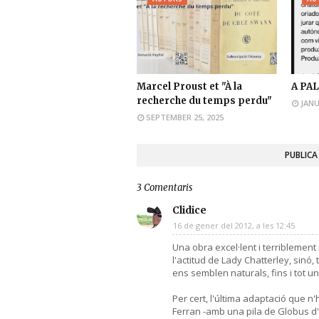
Marcel Proust et "À la
A PAL
recherche du temps perdu"
JANU
SEPTEMBER 25, 2025
PUBLICA
3 Comentaris
Clidice
16 de gener del 2012, a les 12:45
Una obra excel·lent i terriblemen
l'actitud de Lady Chatterley, sinó
ens semblen naturals, fins i tot un
Per cert, l'última adaptació que n'
Ferran -amb una pila de Globus d'or