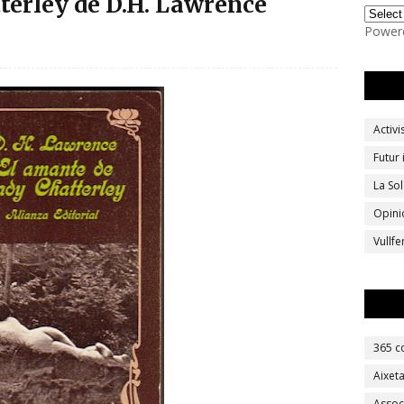
terley de D.H. Lawrence
Power
Activ
Futur
La Sol
Opini
Vullf
365 c
Aixet
Assoc