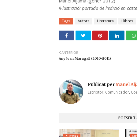
Manel Aljama (gener 2012)
Il·lastració: portada de l'edició en caste
Tags
Autors
Literatura
Llibres
ANTERIOR
Any Joan Maragall (2010-2011)
Publicat per
Manel Al
Escriptor, Comunicador, Coa
POTSER T
AUTORS
AU