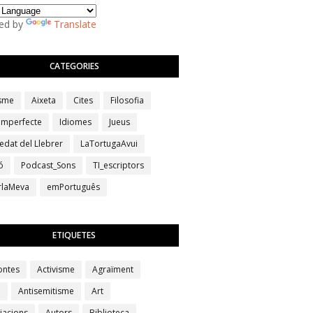
ed by
Translate
CATEGORIES
isme
Aixeta
Cites
Filosofia
 imperfecte
Idiomes
Jueus
edat del Llebrer
LaTortugaAvui
ó
Podcast_Sons
TI_escriptors
erlaMeva
emPortuguês
ETIQUETES
ontes
Activisme
Agraïment
a
Antisemitisme
Art
iacions
Autors
Biblioteca