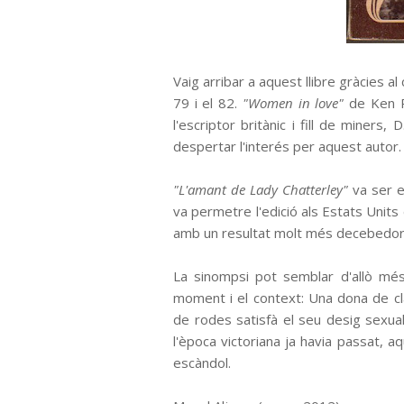
Vaig arribar a aquest llibre gràcies a
79 i el 82.
"Women in love"
de Ken Ru
l'escriptor britànic i fill de miner
despertar l'interés per aquest autor.
"L'amant de Lady Chatterley"
va ser es
va permetre l'edició als Estats Unit
amb un resultat molt més decebedo
La sinompsi pot semblar d'allò més
moment i el context: Una dona de cl
de rodes satisfà el seu desig sexual
l'època victoriana ja havia passat, a
escàndol.