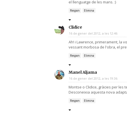
el llenguatge de les mans. :)
Respon
Elimina
Clidice
16 de gener del 2012, a les 12:46
Ah! i Lawrence, primerament, la v
vessant morbosa de l'obra, el pre
Respon
Elimina
Manel Aljama
16 de gener del 2012, a les 19:36
Montse o Clidice, gràcies per les t
Desconeixia aquesta nova adaptaci
Respon
Elimina