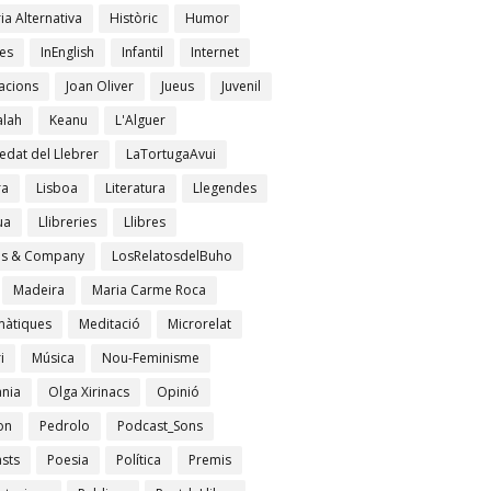
ia Alternativa
Històric
Humor
es
InEnglish
Infantil
Internet
acions
Joan Oliver
Jueus
Juvenil
lah
Keanu
L'Alguer
edat del Llebrer
LaTortugaAvui
ra
Lisboa
Literatura
Llegendes
ua
Llibreries
Llibres
es & Company
LosRelatosdelBuho
Madeira
Maria Carme Roca
àtiques
Meditació
Microrelat
i
Música
Nou-Feminisme
ània
Olga Xirinacs
Opinió
on
Pedrolo
Podcast_Sons
sts
Poesia
Política
Premis