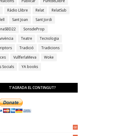
ntacions
Publicar
PuntdeLlibre
Ràdio Llibre
Relat
RelatSub
ell
Sant Joan
Sant Jordi
anaSBD22
SonsdeProp
vivència
Teatre
Tecnologia
riptors
Tradició
Tradicions
ces
VullferlaMeva
Woke
s Socials
YA books
T'AGRADA EL CONTINGUT?
68