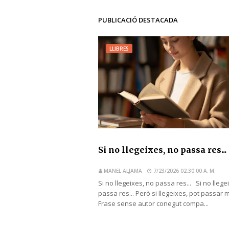
PUBLICACIÓ DESTACADA
LLIBRES
Si no llegeixes, no passa res...
MANEL ALJAMA
7/23/2026 02:30:00 A. M.
Si no llegeixes, no passa res... Si no llege
passa res... Però si llegeixes, pot passar 
Frase sense autor conegut compa...