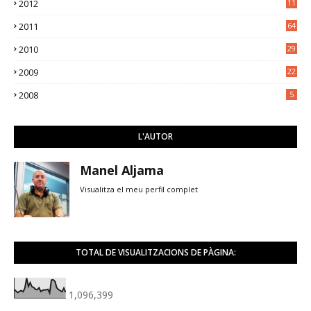
2012
11
5
2011
64
2010
29
2009
22
2008
5
L'AUTOR
Manel Aljama
Visualitza el meu perfil complet
TOTAL DE VISUALITZACIONS DE PÀGINA:
1,096,399