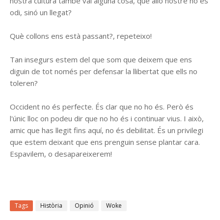
nostra cultura també val alguna cosa, que allò nostre no és
odi, sinó un llegat?
Què collons ens està passant?, repeteixo!
Tan insegurs estem del que som que deixem que ens
diguin de tot només per defensar la llibertat que ells no
toleren?
Occident no és perfecte. És clar que no ho és. Però és
l'únic lloc on podeu dir que no ho és i continuar vius. I això,
amic que has llegit fins aquí, no és debilitat. És un privilegi
que estem deixant que ens prenguin sense plantar cara.
Espavilem, o desapareixerem!
Tags
Història
Opinió
Woke