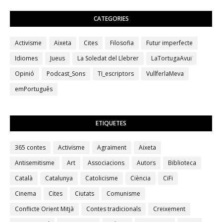
CATEGORIES
Activisme
Aixeta
Cites
Filosofia
Futur imperfecte
Idiomes
Jueus
La Soledat del Llebrer
LaTortugaAvui
Opinió
Podcast_Sons
TI_escriptors
VullferlaMeva
emPortuguês
ETIQUETES
365 contes
Activisme
Agraïment
Aixeta
Antisemitisme
Art
Associacions
Autors
Biblioteca
Català
Catalunya
Catolicisme
Ciència
CiFi
Cinema
Cites
Ciutats
Comunisme
Conflicte Orient Mitjà
Contes tradicionals
Creixement