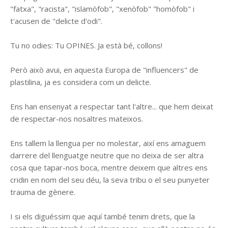
"fatxa", "racista", "islamòfob", "xenòfob" "homòfob" i
t'acusen de "delicte d'odi".
Tu no odies: Tu OPINES. Ja està bé, collons!
Però això avui, en aquesta Europa de "influencers" de
plastilina, ja es considera com un delicte.
Ens han ensenyat a respectar tant l'altre... que hem deixat
de respectar-nos nosaltres mateixos.
Ens tallem la llengua per no molestar, així ens amaguem
darrere del llenguatge neutre que no deixa de ser altra
cosa que tapar-nos boca, mentre deixem que altres ens
cridin en nom del seu déu, la seva tribu o el seu punyeter
trauma de gènere.
I si els diguéssim que aquí també tenim drets, que la