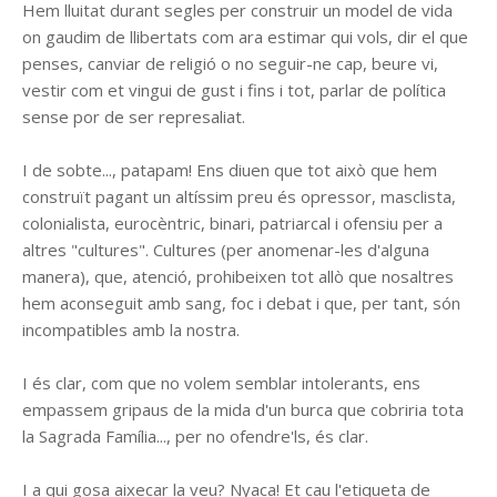
Hem lluitat durant segles per construir un model de vida
on gaudim de llibertats com ara estimar qui vols, dir el que
penses, canviar de religió o no seguir-ne cap, beure vi,
vestir com et vingui de gust i fins i tot, parlar de política
sense por de ser represaliat.
I de sobte..., patapam! Ens diuen que tot això que hem
construït pagant un altíssim preu és opressor, masclista,
colonialista, eurocèntric, binari, patriarcal i ofensiu per a
altres "cultures". Cultures (per anomenar-les d'alguna
manera), que, atenció, prohibeixen tot allò que nosaltres
hem aconseguit amb sang, foc i debat i que, per tant, són
incompatibles amb la nostra.
I és clar, com que no volem semblar intolerants, ens
empassem gripaus de la mida d'un burca que cobriria tota
la Sagrada Família..., per no ofendre'ls, és clar.
I a qui gosa aixecar la veu? Nyaca! Et cau l'etiqueta de