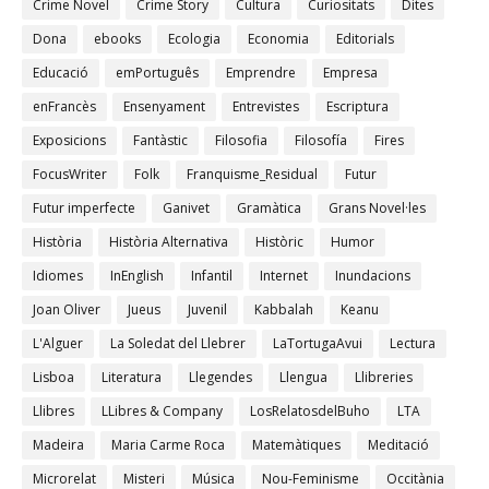
Crime Novel
Crime Story
Cultura
Curiositats
Dites
Dona
ebooks
Ecologia
Economia
Editorials
Educació
emPortuguês
Emprendre
Empresa
enFrancès
Ensenyament
Entrevistes
Escriptura
Exposicions
Fantàstic
Filosofia
Filosofía
Fires
FocusWriter
Folk
Franquisme_Residual
Futur
Futur imperfecte
Ganivet
Gramàtica
Grans Novel·les
Història
Història Alternativa
Històric
Humor
Idiomes
InEnglish
Infantil
Internet
Inundacions
Joan Oliver
Jueus
Juvenil
Kabbalah
Keanu
L'Alguer
La Soledat del Llebrer
LaTortugaAvui
Lectura
Lisboa
Literatura
Llegendes
Llengua
Llibreries
Llibres
LLibres & Company
LosRelatosdelBuho
LTA
Madeira
Maria Carme Roca
Matemàtiques
Meditació
Microrelat
Misteri
Música
Nou-Feminisme
Occitània