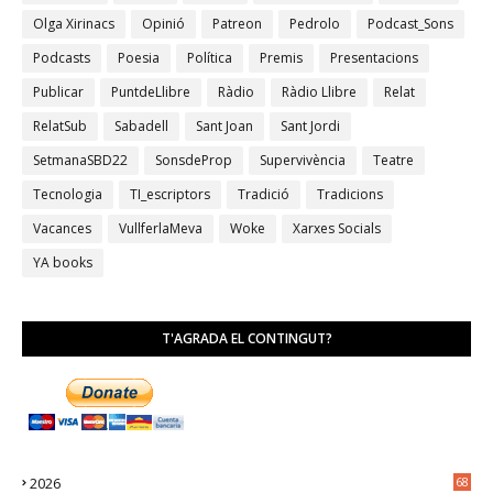
Olga Xirinacs
Opinió
Patreon
Pedrolo
Podcast_Sons
Podcasts
Poesia
Política
Premis
Presentacions
Publicar
PuntdeLlibre
Ràdio
Ràdio Llibre
Relat
RelatSub
Sabadell
Sant Joan
Sant Jordi
SetmanaSBD22
SonsdeProp
Supervivència
Teatre
Tecnologia
TI_escriptors
Tradició
Tradicions
Vacances
VullferlaMeva
Woke
Xarxes Socials
YA books
T'AGRADA EL CONTINGUT?
2026
68