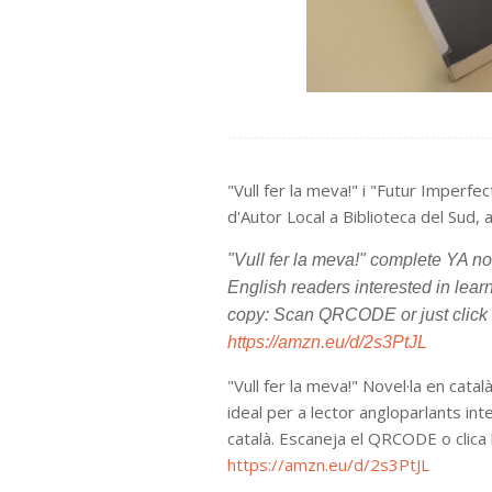
"Vull fer la meva!" i "Futur Imperfe
d'Autor Local a Biblioteca del Sud, 
"Vull fer la meva!" complete YA no
English readers interested in lear
copy: Scan QRCODE or just click
https://amzn.eu/d/2s3PtJL
"Vull fer la meva!" Novel·la en catal
ideal per a lector angloparlants in
català. Escaneja el QRCODE o clica
https://amzn.eu/d/2s3PtJL