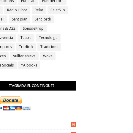
ntacions
Publicar
PuntdeLlibre
Ràdio Llibre
Relat
RelatSub
ell
Sant Joan
Sant Jordi
anaSBD22
SonsdeProp
vivència
Teatre
Tecnologia
riptors
Tradició
Tradicions
ces
VullferlaMeva
Woke
s Socials
YA books
T'AGRADA EL CONTINGUT?
68