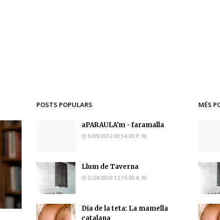
POSTS POPULARS
MÉS P
aPARAULA'm - faramalla
5/09/2012 03:54:00 P. M.
Llum de Taverna
5/24/2010 12:16:00 A. M.
Dia de la teta: La mamella
catalana