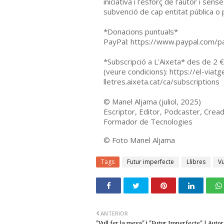
iniciativa i l'esforç de l'autor i sen
subvenció de cap entitat pública o 
*Donacions puntuals*
PayPal: https://www.paypal.com/
*Subscripció a L'Aixeta* des de 2 
(veure condicions): https://el-viatg
lletres.aixeta.cat/ca/subscriptions
©
Manel Aljama (juliol, 2025)
Escriptor, Editor, Podcaster, Cread
Formador de Tecnologies
©
Foto Manel Aljama
Tags
Futur imperfecte
Llibres
Vu
ANTERIOR
"Vull fer la meva" i "Futur Imperfecte" | Autor