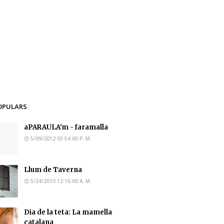
OPULARS
aPARAULA'm - faramalla
5/09/2012 03:54:00 P. M.
Llum de Taverna
5/24/2010 12:16:00 A. M.
Dia de la teta: La mamella
catalana