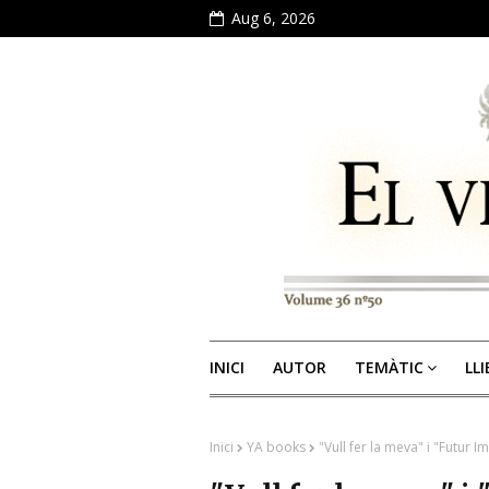
Aug 6, 2026
INICI
AUTOR
TEMÀTIC
LL
Inici
YA books
"Vull fer la meva" i "Futur 