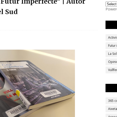
 "Futur Imperfecte" | Autor
Power
el Sud
Activ
Futur
La Sol
Opini
Vullf
365 c
Aixet
Assoc