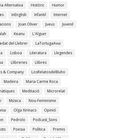
ia Alternativa
Històric
Humor
es
InEnglish
Infantil
Internet
acions
Joan Oliver
Jueus
Juvenil
lah
Keanu
L'Alguer
edat del Llebrer
LaTortugaAvui
ra
Lisboa
Literatura
Llegendes
ua
Llibreries
Llibres
es & Company
LosRelatosdelBuho
Madeira
Maria Carme Roca
àtiques
Meditació
Microrelat
i
Música
Nou-Feminisme
ània
Olga Xirinacs
Opinió
on
Pedrolo
Podcast_Sons
sts
Poesia
Política
Premis