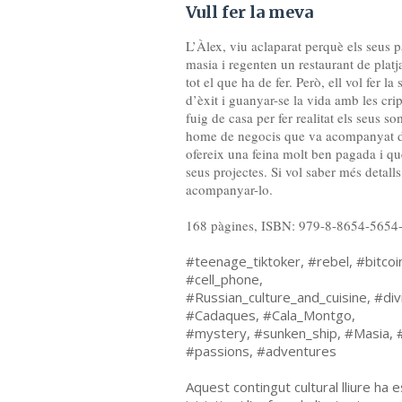
Vull fer la meva
L’Àlex, viu aclaparat perquè els seus 
masia i regenten un restaurant de platj
tot el que ha de fer. Però, ell vol fer la
d’èxit i guanyar-se la vida amb les cr
fuig de casa per fer realitat els seus s
home de negocis que va acompanyat d’
ofereix una feina molt ben pagada i qu
seus projectes. Si vol saber més detalls
acompanyar-lo.
168 pàgines, ISBN: 979-8-8654-5654
#teenage_tiktoker, #rebel, #bitcoin
#cell_phone,
#Russian_culture_and_cuisine, #di
#Cadaques, #Cala_Montgo,
#mystery, #sunken_ship, #Masia, #
#passions, #adventures
Aquest contingut cultural lliure ha 