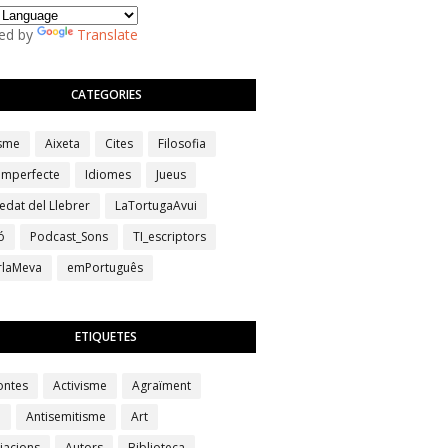
ed by
Translate
CATEGORIES
isme
Aixeta
Cites
Filosofia
 imperfecte
Idiomes
Jueus
edat del Llebrer
LaTortugaAvui
ó
Podcast_Sons
TI_escriptors
erlaMeva
emPortuguês
ETIQUETES
ontes
Activisme
Agraïment
a
Antisemitisme
Art
iacions
Autors
Biblioteca