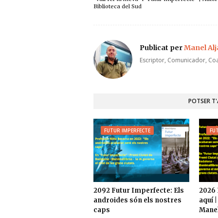
Biblioteca del Sud
Publicat per
Manel Al
Escriptor, Comunicador, Coa
POTSER T
FUTUR IMPERFECTE
FU
2092 Futur Imperfecte: Els
2026 
androides són els nostres
aquí 
caps
Manel