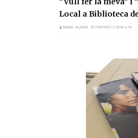
"Vull fer la meva" i
Local a Biblioteca d
MANEL ALJAMA
7/09/2025 12:30:00 A. M.