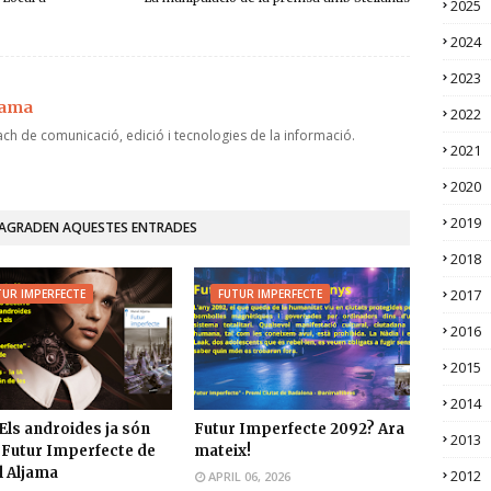
2025
2024
2023
jama
2022
ch de comunicació, edició i tecnologies de la informació.
2021
2020
2019
'AGRADEN AQUESTES ENTRADES
2018
2017
TUR IMPERFECTE
FUTUR IMPERFECTE
2016
2015
2014
Els androides ja són
Futur Imperfecte 2092? Ara
2013
| Futur Imperfecte de
mateix!
 Aljama
2012
APRIL 06, 2026