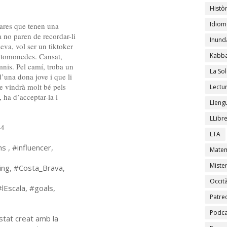
Històr
Idiom
pares que tenen una
a no paren de recordar-li
Inund
 seva, vol ser un tiktoker
iptomonedes. Cansat,
Kabba
omnis. Pel camí, troba un
La Sol
una dona jove i que li
e vindrà molt bé pels
Lectu
, ha d’acceptar-la i
Lleng
LLibr
-4
LTA
s , #influencer,
Matem
Mister
ving, #Costa_Brava,
Occit
lEscala, #goals,
Patre
Podca
estat creat amb la