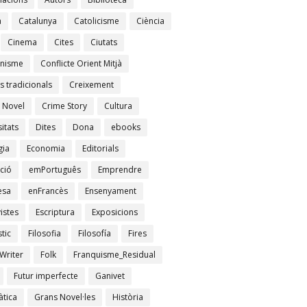
à
Catalunya
Catolicisme
Ciència
Cinema
Cites
Ciutats
nisme
Conflicte Orient Mitjà
s tradicionals
Creixement
 Novel
Crime Story
Cultura
itats
Dites
Dona
ebooks
gia
Economia
Editorials
ció
emPortuguês
Emprendre
esa
enFrancès
Ensenyament
istes
Escriptura
Exposicions
tic
Filosofia
Filosofía
Fires
Writer
Folk
Franquisme_Residual
Futur imperfecte
Ganivet
tica
Grans Novel·les
Història