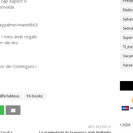
se cap suport o
Prese
privada.
Ràdio
Sabad
paypalme/manel863
Setm
€ / mes amb regals
Super
er-de-les-
TI_esc
Vacan
Xarxe
or de Continguts i
llferlaMeva
YA books
2026
MÉS RECENT
 Local a
La manipulació de la premsa amb Stellantis