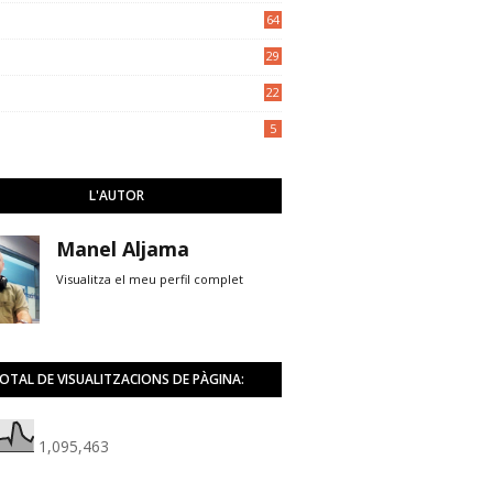
5
64
29
22
5
L'AUTOR
Manel Aljama
Visualitza el meu perfil complet
OTAL DE VISUALITZACIONS DE PÀGINA:
1,095,463