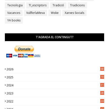
Tecnologia
TI_escriptors
Tradició
Tradicions
Vacances
VullferlaMeva
Woke
Xarxes Socials
YA books
T'AGRADA EL CONTINGUT?
2026
68
2025
19
4
2024
31
7
2023
28
0
2022
24
2
12