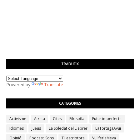
TRADUEIX
Powered by
Translate
CATEGORIES
Activisme
Aixeta
Cites
Filosofia
Futur imperfecte
Idiomes
Jueus
La Soledat del Llebrer
LaTortugaAvui
Opinió
Podcast_Sons
TI_escriptors
VullferlaMeva