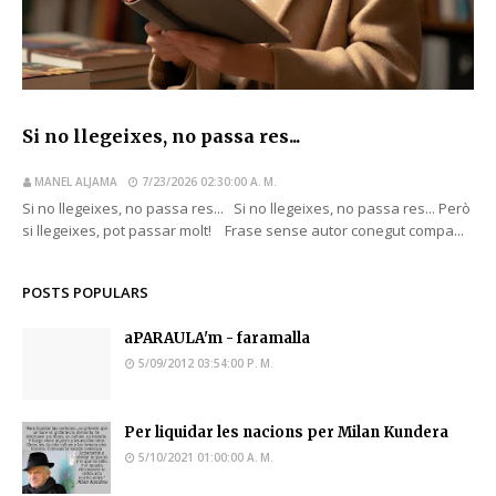
Si no llegeixes, no passa res...
MANEL ALJAMA
7/23/2026 02:30:00 A. M.
Si no llegeixes, no passa res... Si no llegeixes, no passa res... Però
si llegeixes, pot passar molt! Frase sense autor conegut compa...
POSTS POPULARS
aPARAULA'm - faramalla
5/09/2012 03:54:00 P. M.
Per liquidar les nacions per Milan Kundera
5/10/2021 01:00:00 A. M.