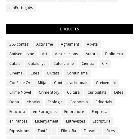
emPortuguês
ETIQUETES
365 contes
Activisme
Agraïment
Aixeta
Antisemitisme
Art
Associacions
Autors
Biblioteca
Català
Catalunya
Catolicisme
Ciència
CiFi
Cinema
Cites
Ciutats
Comunisme
Conflicte Orient Mitjà
Contes tradicionals
Creixement
Crime Novel
Crime Story
Cultura
Curiositats
Dites
Dona
ebooks
Ecologia
Economia
Editorials
Educació
emPortuguês
Emprendre
Empresa
enFrancès
Ensenyament
Entrevistes
Escriptura
Exposicions
Fantàstic
Filosofia
Filosofía
Fires