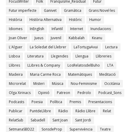
FocusWriter
Folk
Franquisme_Residual
Futur
Futur imperfecte
Ganivet
Gramàtica
Grans Novel·les
Història
Història Alternativa
Històric
Humor
Idiomes
InEnglish
Infantil
Internet
Inundacions
Joan Oliver
Jueus
Juvenil
Kabbalah
Keanu
L'Alguer
La Soledat del Llebrer
LaTortugaAvui
Lectura
Lisboa
Literatura
Llegendes
Llengua
Llibreries
Llibres
LLibres & Company
LosRelatosdelBuho
LTA
Madeira
Maria Carme Roca
Matemàtiques
Meditació
Microrelat
Misteri
Música
Nou-Feminisme
Occitània
Olga Xirinacs
Opinió
Patreon
Pedrolo
Podcast_Sons
Podcasts
Poesia
Política
Premis
Presentacions
Publicar
PuntdeLlibre
Ràdio
Ràdio Llibre
Relat
RelatSub
Sabadell
Sant Joan
Sant Jordi
SetmanaSBD22
SonsdeProp
Supervivència
Teatre