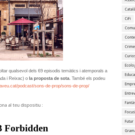
Catal
CiFi
Comu
Conte
Crime
Curios
Ecolo
ltar qualsevol dels 69 episodis temàtics i atemporals a
Educa
a i Reixac)
o
la proposta de sota
. També els podeu
Empr
/laveu.cat/podcast/sons-de-prop/sons-de-prop/
Entrev
Fantàs
ona al teu dispositiu :
Focus
Futur
Gramà