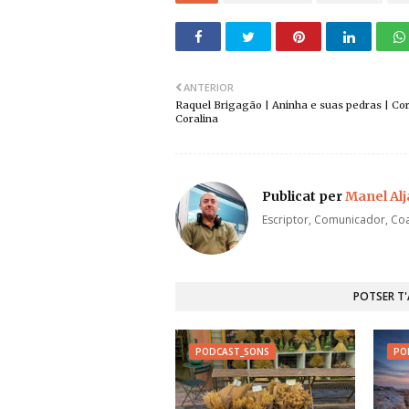
ANTERIOR
Raquel Brigagão | Aninha e suas pedras | Co
Coralina
Publicat per
Manel Al
Escriptor, Comunicador, Coa
POTSER T
PODCAST_SONS
PO