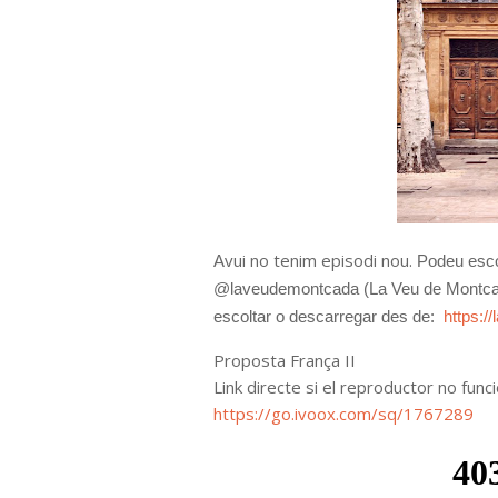
vui no tenim episodi nou.
A
P
odeu esco
@laveudemontcada (La Veu de Montcad
escoltar o descarregar des de:
https:/
Proposta França II
Link directe si el reproductor no funci
https://go.ivoox.com/sq/1767289