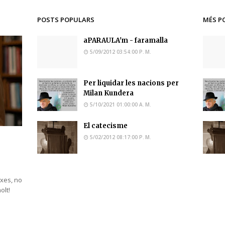
POSTS POPULARS
MÉS P
aPARAULA'm - faramalla
5/09/2012 03:54:00 P. M.
Per liquidar les nacions per
Milan Kundera
5/10/2021 01:00:00 A. M.
El catecisme
5/02/2012 08:17:00 P. M.
ixes, no
molt!