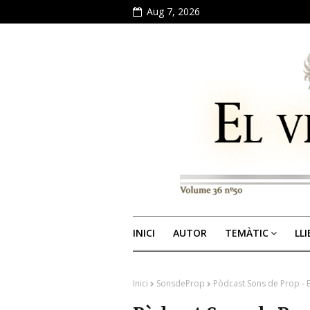
Aug 7, 2026
INICI
AUTOR
TEMÀTIC
LL
Inici
SonsdeProp
Pòdcast Sons de Prop - 