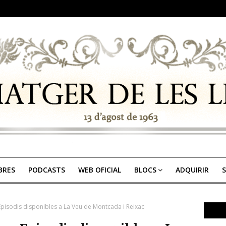
IBRES
PODCASTS
WEB OFICIAL
BLOCS
ADQUIRIR
S
Episodis disponibles a La Veu de Montcada i Reixac