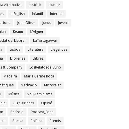
ia Alternativa
Històric
Humor
es
InEnglish
Infantil
Internet
acions
Joan Oliver
Jueus
Juvenil
lah
Keanu
L'Alguer
edat del Llebrer
LaTortugaAvui
ra
Lisboa
Literatura
Llegendes
ua
Llibreries
Llibres
es & Company
LosRelatosdelBuho
Madeira
Maria Carme Roca
àtiques
Meditació
Microrelat
i
Música
Nou-Feminisme
ània
Olga Xirinacs
Opinió
on
Pedrolo
Podcast_Sons
sts
Poesia
Política
Premis