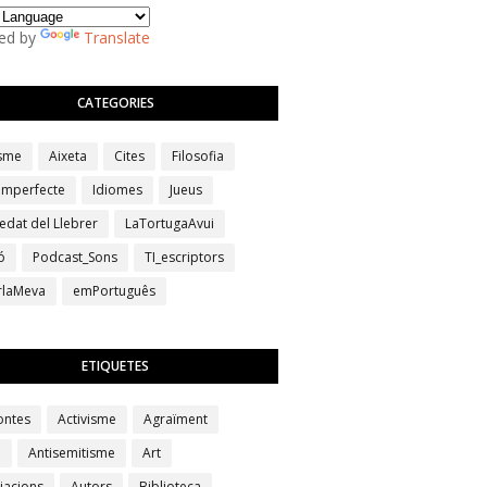
ed by
Translate
CATEGORIES
isme
Aixeta
Cites
Filosofia
 imperfecte
Idiomes
Jueus
edat del Llebrer
LaTortugaAvui
ó
Podcast_Sons
TI_escriptors
erlaMeva
emPortuguês
ETIQUETES
ontes
Activisme
Agraïment
a
Antisemitisme
Art
iacions
Autors
Biblioteca