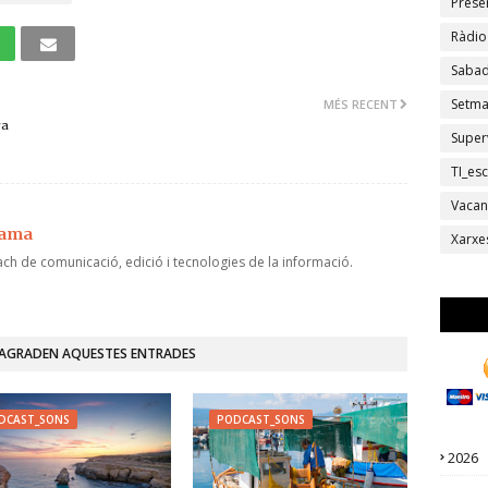
Prese
Ràdio
Sabad
Setm
MÉS RECENT
ra
Super
TI_esc
Vacan
jama
Xarxe
ch de comunicació, edició i tecnologies de la informació.
'AGRADEN AQUESTES ENTRADES
DCAST_SONS
PODCAST_SONS
2026