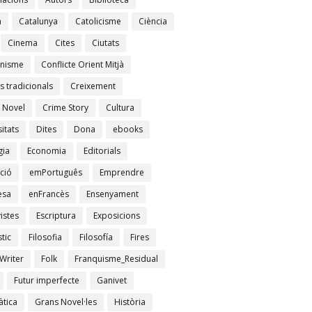
à
Catalunya
Catolicisme
Ciència
Cinema
Cites
Ciutats
nisme
Conflicte Orient Mitjà
s tradicionals
Creixement
 Novel
Crime Story
Cultura
itats
Dites
Dona
ebooks
gia
Economia
Editorials
ció
emPortuguês
Emprendre
esa
enFrancès
Ensenyament
istes
Escriptura
Exposicions
tic
Filosofia
Filosofía
Fires
Writer
Folk
Franquisme_Residual
Futur imperfecte
Ganivet
tica
Grans Novel·les
Història