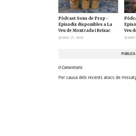
Pòdcast Sons de Prop -
Pòdca
Episodis disponibles a La
Episo
Veu de Montcada i Reixac
Veu d
MAY 21, 2025
MAY 
PUBLICA
0 Comentaris
Per causa dels recents atacs de missatge