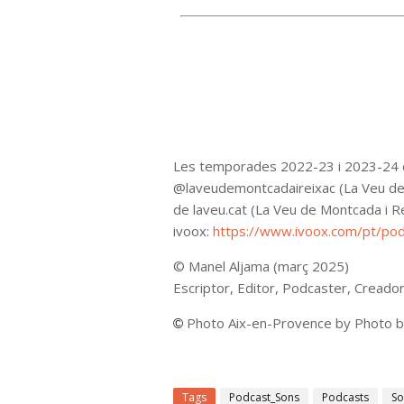
Les temporades 2022-23 i 2023-24 d
@laveudemontcadaireixac (La Veu de 
de laveu.cat (La Veu de Montcada i R
ivoox
:
https://www.ivoox.com/pt/po
©
Manel Aljama (març 2025)
Escriptor, Editor, Podcaster, Cread
Photo
Aix-en-Provence by
Photo 
© 
Tags
Podcast_Sons
Podcasts
So