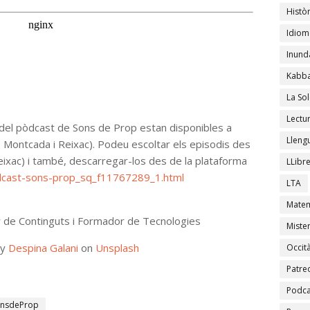
Històr
Idiom
Inund
Kabba
La Sol
Lectu
el pòdcast de Sons de Prop estan disponibles a
Lleng
Montcada i Reixac). Podeu escoltar els episodis des
eixac) i també, descarregar-los des de la plataforma
LLibr
dcast-sons-prop_sq_f11767289_1.html
LTA
Matem
or de Continguts i Formador de Tecnologies
Mister
by
Despina Galani
on
Unsplash
Occit
Patre
Podca
nsdeProp