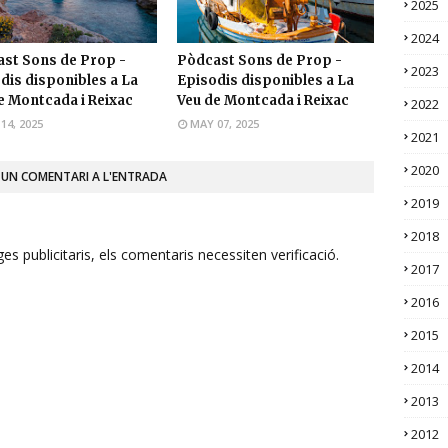
2025
2024
st Sons de Prop -
Pòdcast Sons de Prop -
2023
dis disponibles a La
Episodis disponibles a La
e Montcada i Reixac
Veu de Montcada i Reixac
2022
14, 2025
MAY 07, 2025
2021
2020
 UN COMENTARI A L'ENTRADA
2019
2018
s publicitaris, els comentaris necessiten verificació.
2017
2016
2015
2014
2013
2012