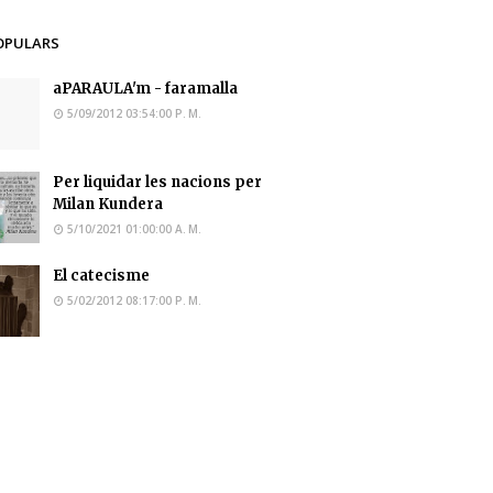
OPULARS
aPARAULA'm - faramalla
5/09/2012 03:54:00 P. M.
Per liquidar les nacions per
Milan Kundera
5/10/2021 01:00:00 A. M.
El catecisme
5/02/2012 08:17:00 P. M.