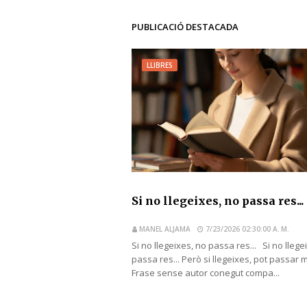
PUBLICACIÓ DESTACADA
LLIBRES
Si no llegeixes, no passa res...
MANEL ALJAMA
7/23/2026 02:30:00 A. M.
Si no llegeixes, no passa res... Si no llege
passa res... Però si llegeixes, pot passar 
Frase sense autor conegut compa...