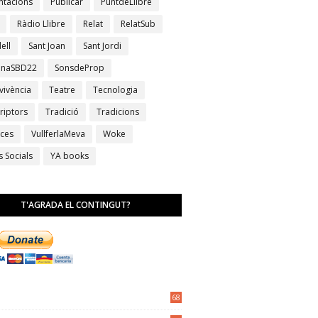
ntacions
Publicar
PuntdeLlibre
Ràdio Llibre
Relat
RelatSub
ell
Sant Joan
Sant Jordi
anaSBD22
SonsdeProp
vivència
Teatre
Tecnologia
riptors
Tradició
Tradicions
ces
VullferlaMeva
Woke
s Socials
YA books
T'AGRADA EL CONTINGUT?
68