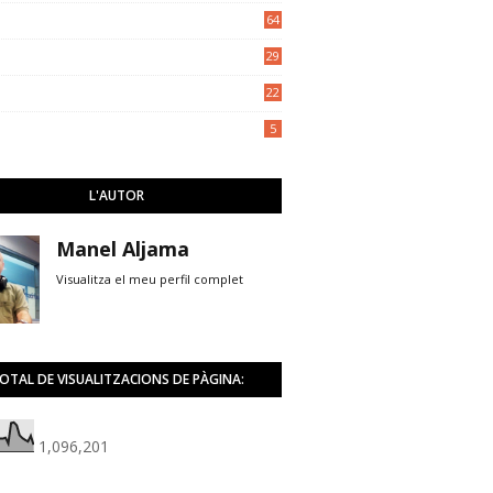
5
64
29
22
5
L'AUTOR
Manel Aljama
Visualitza el meu perfil complet
OTAL DE VISUALITZACIONS DE PÀGINA:
1,096,201