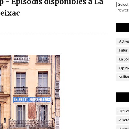
p - Episodis disponibles a La
Power
Reixac
Activ
Futur
La Sol
Opini
Vullf
365 c
Aixet
Assoc