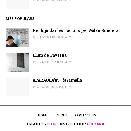
MÉS POPULARS
Per liquidar les nacions per Milan Kundera
5/10/2021 01:00:00 A. M.
Llum de Taverna
5/24/2010 12:16:00 A. M.
aPARAULA'm - faramalla
5/09/2012 03:54:00 P. M.
HOME
ABOUT
CONTACT US
CREATED BY
BLOG
| DISTRIBUTED BY
GOOYAABI