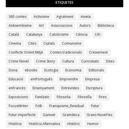
ETIQUETES
365 contes
Activisme
Agraïment
Aixeta
Antisemitisme
Art
Associacions
Autors
Biblioteca
Català
Catalunya
Catolicisme
Ciència
CiFi
Cinema
Cites
Ciutats
Comunisme
Conflicte Orient Mitjà
Contes tradicionals
Creixement
Crime Novel
Crime Story
Cultura
Curiositats
Dites
Dona
ebooks
Ecologia
Economia
Editorials
Educació
emPortuguês
Emprendre
Empresa
enFrancès
Ensenyament
Entrevistes
Escriptura
Exposicions
Fantàstic
Filosofia
Filosofía
Fires
FocusWriter
Folk
Franquisme_Residual
Futur
Futur imperfecte
Ganivet
Gramàtica
Grans Novel·les
Història
Història Alternativa
Històric
Humor