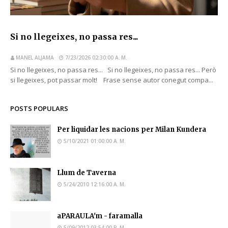
Si no llegeixes, no passa res...
MANEL ALJAMA
7/23/2026 02:30:00 A. M.
Si no llegeixes, no passa res... Si no llegeixes, no passa res... Però
si llegeixes, pot passar molt! Frase sense autor conegut compa...
POSTS POPULARS
Per liquidar les nacions per Milan Kundera
5/10/2021 01:00:00 A. M.
Llum de Taverna
5/24/2010 12:16:00 A. M.
aPARAULA'm - faramalla
5/09/2012 03:54:00 P. M.