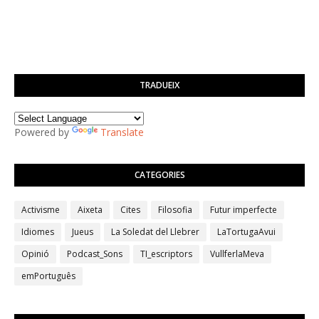
TRADUEIX
Powered by
Translate
CATEGORIES
Activisme
Aixeta
Cites
Filosofia
Futur imperfecte
Idiomes
Jueus
La Soledat del Llebrer
LaTortugaAvui
Opinió
Podcast_Sons
TI_escriptors
VullferlaMeva
emPortuguês