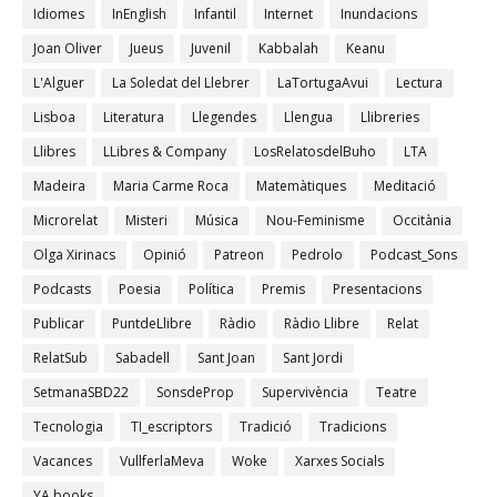
Idiomes
InEnglish
Infantil
Internet
Inundacions
Joan Oliver
Jueus
Juvenil
Kabbalah
Keanu
L'Alguer
La Soledat del Llebrer
LaTortugaAvui
Lectura
Lisboa
Literatura
Llegendes
Llengua
Llibreries
Llibres
LLibres & Company
LosRelatosdelBuho
LTA
Madeira
Maria Carme Roca
Matemàtiques
Meditació
Microrelat
Misteri
Música
Nou-Feminisme
Occitània
Olga Xirinacs
Opinió
Patreon
Pedrolo
Podcast_Sons
Podcasts
Poesia
Política
Premis
Presentacions
Publicar
PuntdeLlibre
Ràdio
Ràdio Llibre
Relat
RelatSub
Sabadell
Sant Joan
Sant Jordi
SetmanaSBD22
SonsdeProp
Supervivència
Teatre
Tecnologia
TI_escriptors
Tradició
Tradicions
Vacances
VullferlaMeva
Woke
Xarxes Socials
YA books