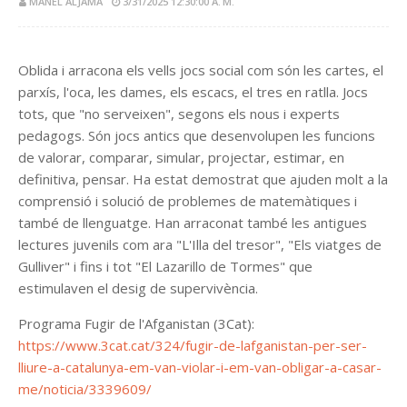
MANEL ALJAMA
3/31/2025 12:30:00 A. M.
Oblida i arracona els vells jocs social com són les cartes, el
parxís, l'oca, les dames, els escacs, el tres en ratlla. Jocs
tots, que "no serveixen", segons els nous i experts
pedagogs. Són jocs antics que desenvolupen les funcions
de valorar, comparar, simular, projectar, estimar, en
definitiva, pensar. Ha estat demostrat que ajuden molt a la
comprensió i solució de problemes de matemàtiques i
també de llenguatge. Han arraconat també les antigues
lectures juvenils com ara "L'Illa del tresor", "Els viatges de
Gulliver" i fins i tot "El Lazarillo de Tormes" que
estimulaven el desig de supervivència.
Programa Fugir de l'Afganistan (3Cat):
https://www.3cat.cat/324/fugir-de-lafganistan-per-ser-
lliure-a-catalunya-em-van-violar-i-em-van-obligar-a-casar-
me/noticia/3339609/