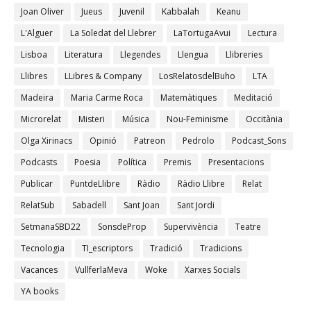
Joan Oliver
Jueus
Juvenil
Kabbalah
Keanu
L'Alguer
La Soledat del Llebrer
LaTortugaAvui
Lectura
Lisboa
Literatura
Llegendes
Llengua
Llibreries
Llibres
LLibres & Company
LosRelatosdelBuho
LTA
Madeira
Maria Carme Roca
Matemàtiques
Meditació
Microrelat
Misteri
Música
Nou-Feminisme
Occitània
Olga Xirinacs
Opinió
Patreon
Pedrolo
Podcast_Sons
Podcasts
Poesia
Política
Premis
Presentacions
Publicar
PuntdeLlibre
Ràdio
Ràdio Llibre
Relat
RelatSub
Sabadell
Sant Joan
Sant Jordi
SetmanaSBD22
SonsdeProp
Supervivència
Teatre
Tecnologia
TI_escriptors
Tradició
Tradicions
Vacances
VullferlaMeva
Woke
Xarxes Socials
YA books