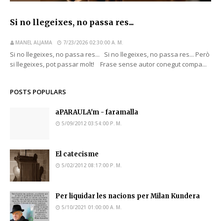
Si no llegeixes, no passa res...
MANEL ALJAMA
7/23/2026 02:30:00 A. M.
Si no llegeixes, no passa res... Si no llegeixes, no passa res... Però
si llegeixes, pot passar molt! Frase sense autor conegut compa...
POSTS POPULARS
aPARAULA'm - faramalla
5/09/2012 03:54:00 P. M.
El catecisme
5/02/2012 08:17:00 P. M.
Per liquidar les nacions per Milan Kundera
5/10/2021 01:00:00 A. M.