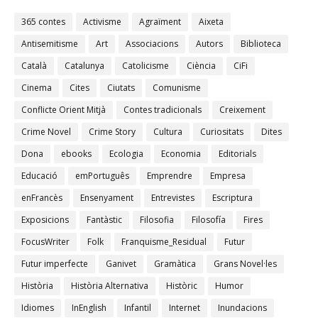
365 contes
Activisme
Agraïment
Aixeta
Antisemitisme
Art
Associacions
Autors
Biblioteca
Català
Catalunya
Catolicisme
Ciència
CiFi
Cinema
Cites
Ciutats
Comunisme
Conflicte Orient Mitjà
Contes tradicionals
Creixement
Crime Novel
Crime Story
Cultura
Curiositats
Dites
Dona
ebooks
Ecologia
Economia
Editorials
Educació
emPortuguês
Emprendre
Empresa
enFrancès
Ensenyament
Entrevistes
Escriptura
Exposicions
Fantàstic
Filosofia
Filosofía
Fires
FocusWriter
Folk
Franquisme_Residual
Futur
Futur imperfecte
Ganivet
Gramàtica
Grans Novel·les
Història
Història Alternativa
Històric
Humor
Idiomes
InEnglish
Infantil
Internet
Inundacions