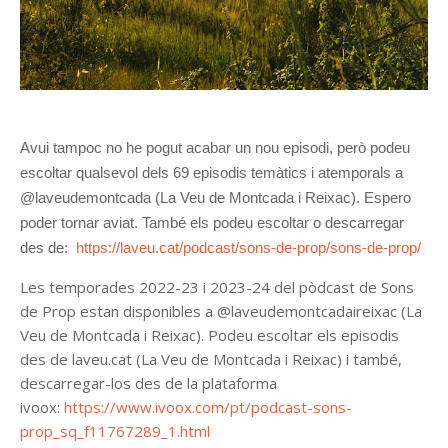
Avui tampoc no he pogut acabar un nou episodi, però podeu
escoltar qualsevol dels 69 episodis temàtics i atemporals a
@laveudemontcada (La Veu de Montcada i Reixac)
. Espero
poder tornar aviat. També els podeu
escoltar o descarregar
des de:
https://laveu.cat/podcast/sons-de-prop/sons-de-prop/
Les temporades 2022-23 i 2023-24 del pòdcast de Sons
de Prop estan disponibles a @laveudemontcadaireixac (La
Veu de Montcada i Reixac). Podeu escoltar els episodis
des de laveu.cat (La Veu de Montcada i Reixac) i també,
descarregar-los des de la plataforma
ivoox
:
https://www.ivoox.com/pt/podcast-sons-
prop_sq_f11767289_1.html