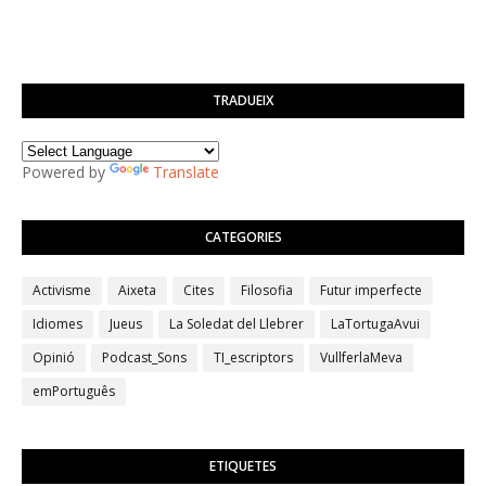
TRADUEIX
Powered by
Translate
CATEGORIES
Activisme
Aixeta
Cites
Filosofia
Futur imperfecte
Idiomes
Jueus
La Soledat del Llebrer
LaTortugaAvui
Opinió
Podcast_Sons
TI_escriptors
VullferlaMeva
emPortuguês
ETIQUETES