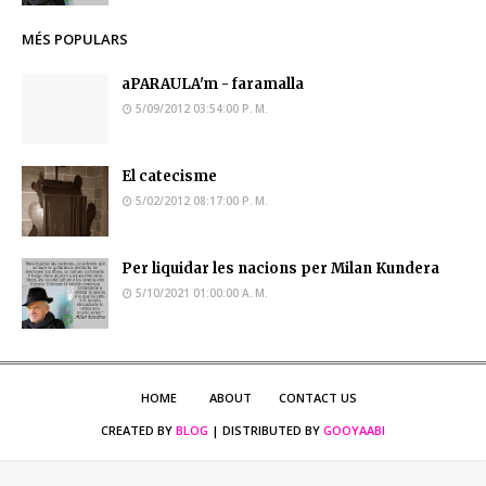
MÉS POPULARS
aPARAULA'm - faramalla
5/09/2012 03:54:00 P. M.
El catecisme
5/02/2012 08:17:00 P. M.
Per liquidar les nacions per Milan Kundera
5/10/2021 01:00:00 A. M.
HOME
ABOUT
CONTACT US
CREATED BY
BLOG
| DISTRIBUTED BY
GOOYAABI