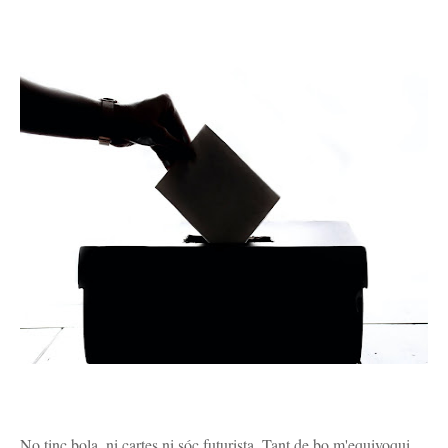
No tinc bola, ni cartes ni sóc futurista. Tant de bo m'equivoqui.