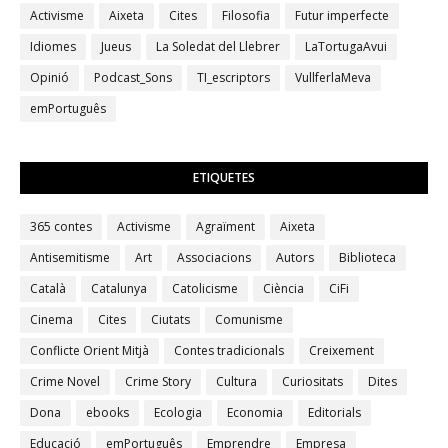
Activisme
Aixeta
Cites
Filosofia
Futur imperfecte
Idiomes
Jueus
La Soledat del Llebrer
LaTortugaAvui
Opinió
Podcast_Sons
TI_escriptors
VullferlaMeva
emPortuguês
ETIQUETES
365 contes
Activisme
Agraïment
Aixeta
Antisemitisme
Art
Associacions
Autors
Biblioteca
Català
Catalunya
Catolicisme
Ciència
CiFi
Cinema
Cites
Ciutats
Comunisme
Conflicte Orient Mitjà
Contes tradicionals
Creixement
Crime Novel
Crime Story
Cultura
Curiositats
Dites
Dona
ebooks
Ecologia
Economia
Editorials
Educació
emPortuguês
Emprendre
Empresa