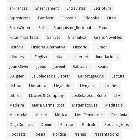
enFrancès
Ensenyament
Entrevistes
Escriptura
Exposicions
Fantàstic
Filosofia
Filosofía
Fires
FocusWriter
Folk
Franquisme_Residual
Futur
Futur imperfecte
Ganivet
Gramàtica
Grans Novel·les
Història
Història Alternativa
Històric
Humor
Idiomes
InEnglish
Infantil
Internet
Inundacions
Joan Oliver
Jueus
Juvenil
Kabbalah
Keanu
L'Alguer
La Soledat del Llebrer
LaTortugaAvui
Lectura
Lisboa
Literatura
Llegendes
Llengua
Llibreries
Llibres
LLibres & Company
LosRelatosdelBuho
LTA
Madeira
Maria Carme Roca
Matemàtiques
Meditació
Microrelat
Misteri
Música
Nou-Feminisme
Occitània
Olga Xirinacs
Opinió
Patreon
Pedrolo
Podcast_Sons
Podcasts
Poesia
Política
Premis
Presentacions