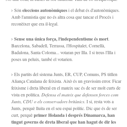
eleccions autonòmiques
Són
i el debat és d'autonòmiques.
Amb l'amnistia que no és altra cosa que tancar el Procés i
reconèixer que era il·legal.
Sense una única força, l'independentisme és mort
.
Barcelona, Sabadell, Terrassa, l'Hospitalet, Cornellà,
Badalona, Santa Coloma... votaran per Illa. I si treus l'Illa i
poses un peluix, també el votarien.
Els partits del sistema Junts, ER, CUP, Comuns, PS titllen
Aliança Catalana de feixista. Això és un gravíssim error. Ficar
feixisme i dreta liberal en el mateix sac és de ser molt curts de
vista en política.
Defensa el mateix que defensen forces com
Junts, CDU o els conservadors britànics
. I sí, resta vots a
Junts, perquè lluita en el seu espai polític. Dic que és de ser
primer Holanda i després Dinamarca, han
curt, perquè
tingut governs de dreta liberal que han hagut de dir les