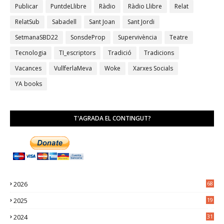
Publicar
PuntdeLlibre
Ràdio
Ràdio Llibre
Relat
RelatSub
Sabadell
Sant Joan
Sant Jordi
SetmanaSBD22
SonsdeProp
Supervivència
Teatre
Tecnologia
TI_escriptors
Tradició
Tradicions
Vacances
VullferlaMeva
Woke
Xarxes Socials
YA books
T'AGRADA EL CONTINGUT?
2026
68
2025
19
4
2024
31