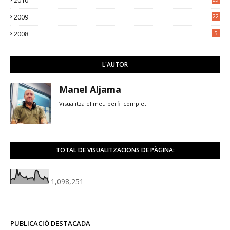
2009
22
2008
5
L'AUTOR
Manel Aljama
Visualitza el meu perfil complet
TOTAL DE VISUALITZACIONS DE PÀGINA:
1,098,251
PUBLICACIÓ DESTACADA