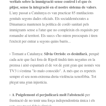
veritats sobre la immigració sense control i el que és
pitjor, sense la integració en el nostre sistema de valors
.
L'any passat a Catalunya es van practicar 85 mutilacions
genitals segons dades oficials. Els socialdemòcrates a
Dinamarca mantenen la política de cordó sanitari pels
immigrants sense a l'atur que no compleixin els requisits per
romandre al territori. Els suecs s'ho miren preocupats i tiren
l'exèrcit per entrar a segons quins barris...
Sílvia Orriols: es desinflarà
Tornant a Catalunya:
, perquè
cada acte que faci fora de Ripoll tindrà tints negatius en la
premsa i això espantarà el de vot de gent gran que només veu
TV3 i s'estima "
lo
malo
conocido
". A més que es repeteix
sempre el seu nom-extrema-dreta-violència-xenofòbia. Tot
plegat una gran injustícia.
A Puigdemont el perjudicarà molt l'abstenció
per
frustració de no tenir una força independentista única i els
vots que tregui Sílvia Orriols.