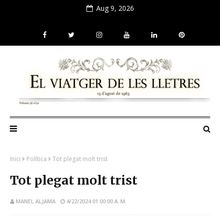
Aug 9, 2026
Inici
Política
Tot plegat molt trist
Tot plegat molt trist
MANEL ALJAMA
4/22/2024 01:00:00 A. M.