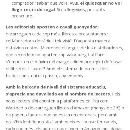
comprador "sabia" què volia. Avui,
el quiosquer no vol
llegir res ni de regal
. Si no llegeixes, poc pots
prescriure.
Les editorials aposten a cavall guanyador
i
encarreguen cada cop més, llibres a presentadors i
col·laboradors de ràdio i televisió. D'aquesta manera
estalvien costos. Mantenen el negoci de les distribuïdores,
que recordem no aporten cap valor afegit al llibre i
s'emporten el màxim del marge i diuen protegir i defensar
el llibreter. I l'autor? Amb el sistema de premis i les
traduccions, qui dia passa, any empeny.
Amb la baixada de nivell del sistema educatiu,
s'aprecia una davallada en el nombre de lectors
. I els
nous lectors s'hi apunten a plataformes en línia com
Wattpad o descarreguen llibres d'Amazon (menys de 3 €) o
en paper, d'autors que no estan en editorials, però amb
qui s'hi identifiquen. Així, amb queixes i sense fer canvis,
cada cop més, els autors ens n'anem a Amazon, puc donar