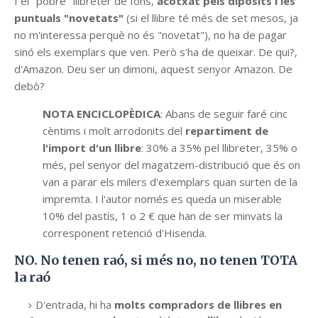
I el "pobre" llibreter de fons,
acotxat pels dipòsits i les
puntuals "novetats"
(si el llibre té més de set mesos, ja
no m'interessa perquè no és "novetat"), no ha de pagar
sinó els exemplars que ven. Però s'ha de queixar. De qui?,
d'Amazon. Deu ser un dimoni, aquest senyor Amazon. De
debò?
NOTA ENCICLOPÈDICA
: Abans de seguir faré cinc
cèntims i molt arrodonits del
repartiment de
l'import d'un llibre
: 30% a 35% pel llibreter, 35% o
més, pel senyor del magatzem-distribució que és on
van a parar els milers d'exemplars quan surten de la
impremta. I l'autor només es queda un miserable
10% del pastís, 1 o 2 € que han de ser minvats la
corresponent retenció d'Hisenda.
NO. No tenen raó, si més no, no tenen TOTA
la raó
D'entrada, hi ha
molts compradors de llibres en