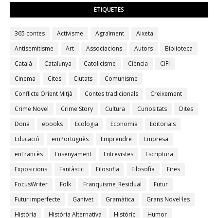
ETIQUETES
365 contes
Activisme
Agraïment
Aixeta
Antisemitisme
Art
Associacions
Autors
Biblioteca
Català
Catalunya
Catolicisme
Ciència
CiFi
Cinema
Cites
Ciutats
Comunisme
Conflicte Orient Mitjà
Contes tradicionals
Creixement
Crime Novel
Crime Story
Cultura
Curiositats
Dites
Dona
ebooks
Ecologia
Economia
Editorials
Educació
emPortuguês
Emprendre
Empresa
enFrancès
Ensenyament
Entrevistes
Escriptura
Exposicions
Fantàstic
Filosofia
Filosofía
Fires
FocusWriter
Folk
Franquisme_Residual
Futur
Futur imperfecte
Ganivet
Gramàtica
Grans Novel·les
Història
Història Alternativa
Històric
Humor