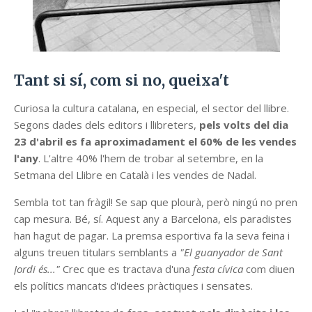
Tant si sí, com si no, queixa't
Curiosa la cultura catalana, en especial, el sector del llibre.
Segons dades dels editors i llibreters,
pels volts del dia
23 d'abril es fa aproximadament el 60% de les vendes
l'any
. L'altre 40% l'hem de trobar al setembre, en la
Setmana del Llibre en Català i les vendes de Nadal.
Sembla tot tan fràgil! Se sap que plourà, però ningú no pren
cap mesura. Bé, sí. Aquest any a Barcelona, els paradistes
han hagut de pagar. La premsa esportiva fa la seva feina i
alguns treuen titulars semblants a
"El guanyador de Sant
Jordi és..."
Crec que es tractava d'una
festa cívica
com diuen
els polítics mancats d'idees pràctiques i sensates.