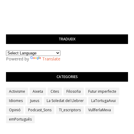
TRADUEIX
Powered by
Translate
CATEGORIES
Activisme
Aixeta
Cites
Filosofia
Futur imperfecte
Idiomes
Jueus
La Soledat del Llebrer
LaTortugaAvui
Opinió
Podcast_Sons
TI_escriptors
VullferlaMeva
emPortuguês