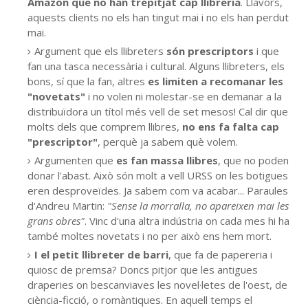
Amazon que no han trepitjat cap llibreria
. Llavors,
aquests clients no els han tingut mai i no els han perdut
mai.
Argument que els llibreters
són prescriptors
i que
fan una tasca necessària i cultural. Alguns llibreters, els
bons, sí que la fan, altres
es limiten a recomanar les
"novetats"
i no volen ni molestar-se en demanar a la
distribuïdora un títol més vell de
set
mesos! Cal dir que
molts dels que comprem llibres,
no ens fa falta cap
"prescriptor"
, perquè ja sabem què volem.
Argumenten que
es fan massa llibres
, que no poden
donar l'abast. Això són molt a vell URSS on les botigues
eren desproveïdes. Ja sabem com va acabar... Paraules
d'Andreu Martin:
"Sense la morralla, no apareixen mai les
grans obres"
. Vinc d'una altra indústria on cada mes hi ha
també moltes novetats i no per això ens hem mort.
I el petit llibreter de barri
, que fa de papereria i
quiosc de premsa? Doncs pitjor que les antigues
draperies on bescanviaves les novel·letes de l'oest, de
ciència-ficció, o romàntiques. En aquell temps el