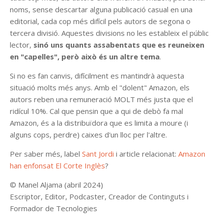
noms, sense descartar alguna publicació casual en una
editorial, cada cop més difícil pels autors de segona o
tercera divisió. Aquestes divisions no les estableix el públic
lector,
sinó uns quants assabentats que es reuneixen
en "capelles", però això és un altre tema
.
Si no es fan canvis, difícilment es mantindrà aquesta
situació molts més anys. Amb el "dolent" Amazon, els
autors reben una remuneració MOLT més justa que el
ridícul 10%. Cal que pensin que a qui de debò fa mal
Amazon, és a la distribuïdora que es limita a moure (i
alguns cops, perdre) caixes d'un lloc per l'altre.
Per saber més, label
Sant Jordi
i article relacionat:
Amazon
han enfonsat El Corte Inglès
?
©
Manel Aljama (abril 2024)
Escriptor, Editor, Podcaster, Creador de Continguts i
Formador de Tecnologies