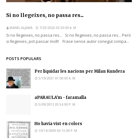
Si no llegeixes, no passa res...
MANEL ALJAMA
7/23/2026 02:30:00 A. M.
Si no llegeixes, no passa res... Si no llegeixes, no passa res... Però
si llegeixes, pot passar molt! Frase sense autor conegut compa...
POSTS POPULARS
Per liquidar les nacions per Milan Kundera
5/10/2021 01:00:00 A. M.
aPARAULA'm - faramalla
5/09/2012 03:54:00 P. M.
Ho havia vist en colors
10/14/2009 04:13:00 P. M.