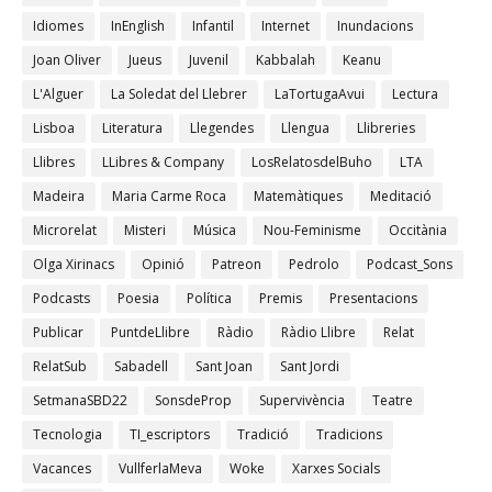
Idiomes
InEnglish
Infantil
Internet
Inundacions
Joan Oliver
Jueus
Juvenil
Kabbalah
Keanu
L'Alguer
La Soledat del Llebrer
LaTortugaAvui
Lectura
Lisboa
Literatura
Llegendes
Llengua
Llibreries
Llibres
LLibres & Company
LosRelatosdelBuho
LTA
Madeira
Maria Carme Roca
Matemàtiques
Meditació
Microrelat
Misteri
Música
Nou-Feminisme
Occitània
Olga Xirinacs
Opinió
Patreon
Pedrolo
Podcast_Sons
Podcasts
Poesia
Política
Premis
Presentacions
Publicar
PuntdeLlibre
Ràdio
Ràdio Llibre
Relat
RelatSub
Sabadell
Sant Joan
Sant Jordi
SetmanaSBD22
SonsdeProp
Supervivència
Teatre
Tecnologia
TI_escriptors
Tradició
Tradicions
Vacances
VullferlaMeva
Woke
Xarxes Socials