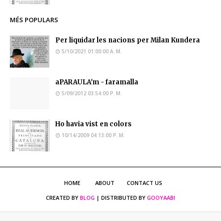
MÉS POPULARS
Per liquidar les nacions per Milan Kundera
5/10/2021 01:00:00 A. M.
aPARAULA'm - faramalla
5/09/2012 03:54:00 P. M.
Ho havia vist en colors
10/14/2009 04:13:00 P. M.
HOME
ABOUT
CONTACT US
CREATED BY
BLOG
| DISTRIBUTED BY
GOOYAABI