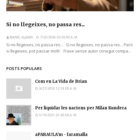
Si no llegeixes, no passa res...
MANEL ALJAMA
7/23/2026 02:30:00 A. M.
Si no llegeixes, no passa res... Si no llegeixes, no passa res... Però
si llegeixes, pot passar molt! Frase sense autor conegut compa...
POSTS POPULARS
Com en La Vida de Brian
9/27/2010 12:18:00 A. M.
Per liquidar les nacions per Milan Kundera
5/10/2021 01:00:00 A. M.
aPARAULA'm - faramalla