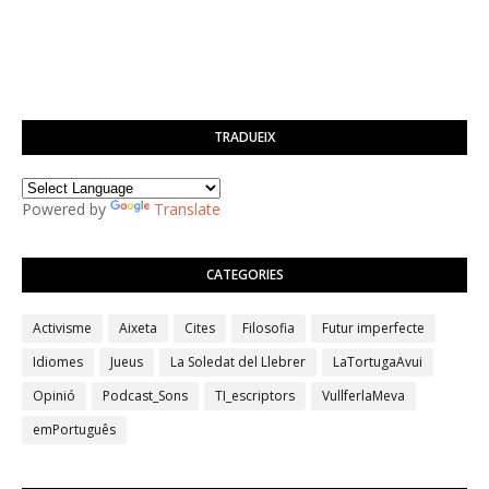
TRADUEIX
Powered by
Translate
CATEGORIES
Activisme
Aixeta
Cites
Filosofia
Futur imperfecte
Idiomes
Jueus
La Soledat del Llebrer
LaTortugaAvui
Opinió
Podcast_Sons
TI_escriptors
VullferlaMeva
emPortuguês