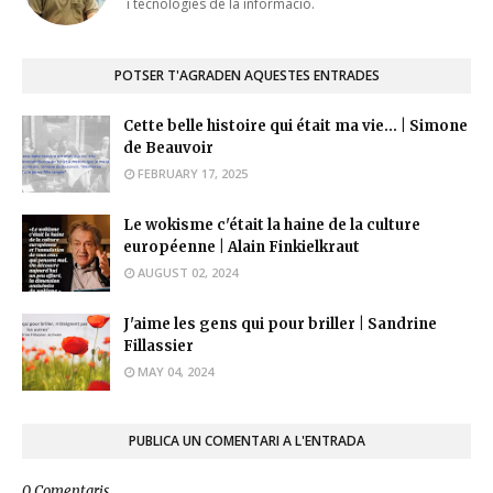
i tecnologies de la informació.
POTSER T'AGRADEN AQUESTES ENTRADES
Cette belle histoire qui était ma vie... | Simone
de Beauvoir
FEBRUARY 17, 2025
Le wokisme c'était la haine de la culture
européenne | Alain Finkielkraut
AUGUST 02, 2024
J'aime les gens qui pour briller | Sandrine
Fillassier
MAY 04, 2024
PUBLICA UN COMENTARI A L'ENTRADA
0 Comentaris