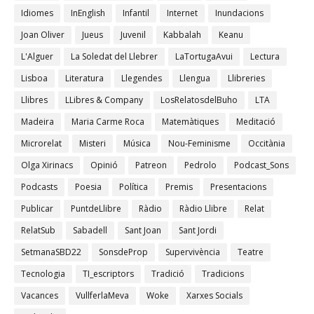
Idiomes
InEnglish
Infantil
Internet
Inundacions
Joan Oliver
Jueus
Juvenil
Kabbalah
Keanu
L'Alguer
La Soledat del Llebrer
LaTortugaAvui
Lectura
Lisboa
Literatura
Llegendes
Llengua
Llibreries
Llibres
LLibres & Company
LosRelatosdelBuho
LTA
Madeira
Maria Carme Roca
Matemàtiques
Meditació
Microrelat
Misteri
Música
Nou-Feminisme
Occitània
Olga Xirinacs
Opinió
Patreon
Pedrolo
Podcast_Sons
Podcasts
Poesia
Política
Premis
Presentacions
Publicar
PuntdeLlibre
Ràdio
Ràdio Llibre
Relat
RelatSub
Sabadell
Sant Joan
Sant Jordi
SetmanaSBD22
SonsdeProp
Supervivència
Teatre
Tecnologia
TI_escriptors
Tradició
Tradicions
Vacances
VullferlaMeva
Woke
Xarxes Socials