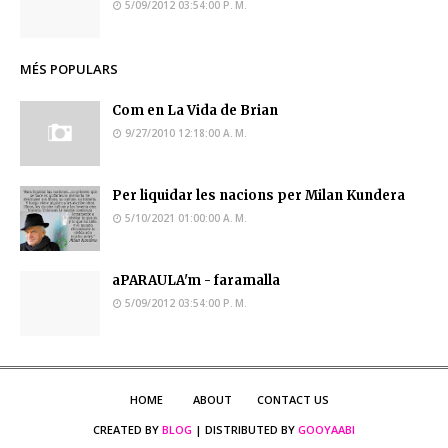
5/09/2012 03:54:00 P. M.
MÉS POPULARS
Com en La Vida de Brian
9/27/2010 12:18:00 A. M.
Per liquidar les nacions per Milan Kundera
5/10/2021 01:00:00 A. M.
aPARAULA'm - faramalla
5/09/2012 03:54:00 P. M.
HOME
ABOUT
CONTACT US
CREATED BY
BLOG
| DISTRIBUTED BY
GOOYAABI