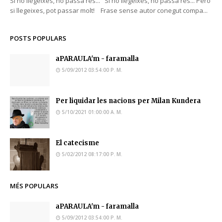
Si no llegeixes, no passa res... Si no llegeixes, no passa res... Però
si llegeixes, pot passar molt! Frase sense autor conegut compa...
POSTS POPULARS
aPARAULA'm - faramalla
5/09/2012 03:54:00 P. M.
Per liquidar les nacions per Milan Kundera
5/10/2021 01:00:00 A. M.
El catecisme
5/02/2012 08:17:00 P. M.
MÉS POPULARS
aPARAULA'm - faramalla
5/09/2012 03:54:00 P. M.