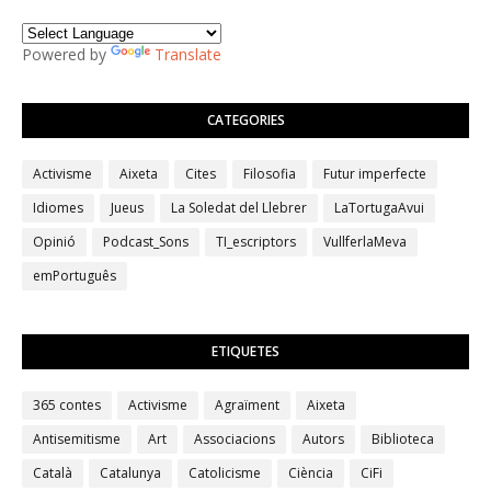
Powered by
Translate
CATEGORIES
Activisme
Aixeta
Cites
Filosofia
Futur imperfecte
Idiomes
Jueus
La Soledat del Llebrer
LaTortugaAvui
Opinió
Podcast_Sons
TI_escriptors
VullferlaMeva
emPortuguês
ETIQUETES
365 contes
Activisme
Agraïment
Aixeta
Antisemitisme
Art
Associacions
Autors
Biblioteca
Català
Catalunya
Catolicisme
Ciència
CiFi