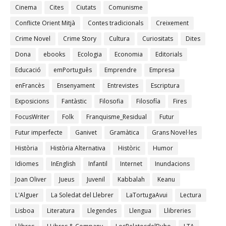
Cinema
Cites
Ciutats
Comunisme
Conflicte Orient Mitjà
Contes tradicionals
Creixement
Crime Novel
Crime Story
Cultura
Curiositats
Dites
Dona
ebooks
Ecologia
Economia
Editorials
Educació
emPortuguês
Emprendre
Empresa
enFrancès
Ensenyament
Entrevistes
Escriptura
Exposicions
Fantàstic
Filosofia
Filosofía
Fires
FocusWriter
Folk
Franquisme_Residual
Futur
Futur imperfecte
Ganivet
Gramàtica
Grans Novel·les
Història
Història Alternativa
Històric
Humor
Idiomes
InEnglish
Infantil
Internet
Inundacions
Joan Oliver
Jueus
Juvenil
Kabbalah
Keanu
L'Alguer
La Soledat del Llebrer
LaTortugaAvui
Lectura
Lisboa
Literatura
Llegendes
Llengua
Llibreries