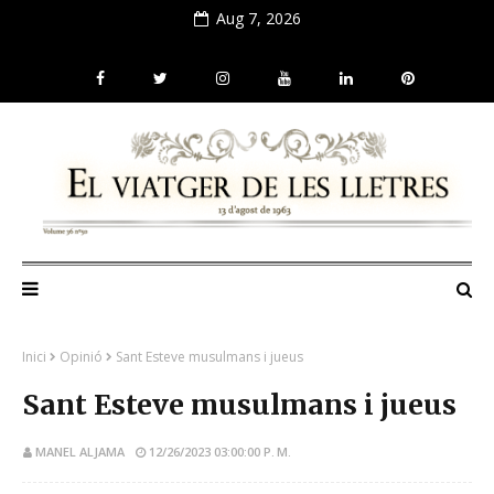
Aug 7, 2026
Inici
Opinió
Sant Esteve musulmans i jueus
Sant Esteve musulmans i jueus
MANEL ALJAMA
12/26/2023 03:00:00 P. M.