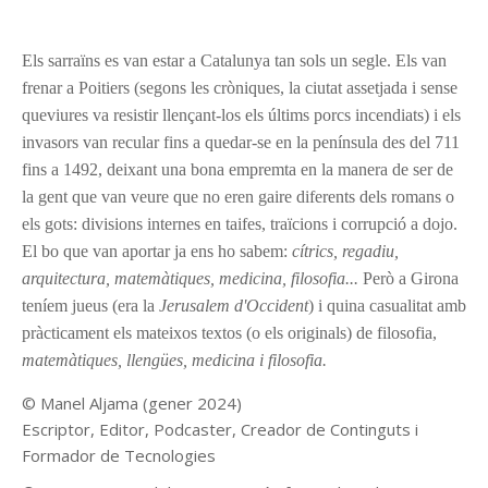
Els sarraïns es van estar a Catalunya tan sols un segle. Els van
frenar a Poitiers (segons les cròniques, la ciutat assetjada i sense
queviures va resistir llençant-los els últims porcs incendiats) i els
invasors van recular fins a quedar-se en la península des del 711
fins a 1492, deixant una bona empremta en la manera de ser de
la gent que van veure que no eren gaire diferents dels romans o
els gots: divisions internes en taifes, traïcions i corrupció a dojo.
El bo que van aportar ja ens ho sabem:
cítrics, regadiu,
arquitectura, matemàtiques, medicina, filosofia...
Però a Girona
teníem jueus (era la
Jerusalem d'Occident
) i quina casualitat amb
pràcticament els mateixos textos (o els originals) de filosofia,
matemàtiques, llengües, medicina i filosofia.
© Manel Aljama (gener 2024)
Escriptor, Editor, Podcaster, Creador de Continguts i
Formador de Tecnologies