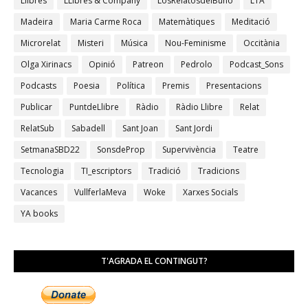
Llibres
LLibres & Company
LosRelatosdelBuho
LTA
Madeira
Maria Carme Roca
Matemàtiques
Meditació
Microrelat
Misteri
Música
Nou-Feminisme
Occitània
Olga Xirinacs
Opinió
Patreon
Pedrolo
Podcast_Sons
Podcasts
Poesia
Política
Premis
Presentacions
Publicar
PuntdeLlibre
Ràdio
Ràdio Llibre
Relat
RelatSub
Sabadell
Sant Joan
Sant Jordi
SetmanaSBD22
SonsdeProp
Supervivència
Teatre
Tecnologia
TI_escriptors
Tradició
Tradicions
Vacances
VullferlaMeva
Woke
Xarxes Socials
YA books
T'AGRADA EL CONTINGUT?