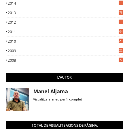
2014
11
3
2013
78
2012
11
5
2011
64
2010
29
2009
22
2008
5
L'AUTOR
Manel Aljama
Visualitza el meu perfil complet
TOTAL DE VISUALITZACIONS DE PÀGINA: