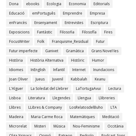
Dona
ebooks
Ecologia
Economia
Editorials
Educació
emPortuguês
Emprendre
Empresa
enFrancès
Ensenyament
Entrevistes
Escriptura
Exposicions
Fantàstic
Filosofia
Filosofía
Fires
FocusWriter
Folk
Franquisme_Residual
Futur
Futur imperfecte
Ganivet
Gramàtica
Grans Novel·les
Història
Història Alternativa
Històric
Humor
Idiomes
InEnglish
Infantil
Internet
Inundacions
Joan Oliver
Jueus
Juvenil
Kabbalah
Keanu
L'Alguer
La Soledat del Llebrer
LaTortugaAvui
Lectura
Lisboa
Literatura
Llegendes
Llengua
Llibreries
Llibres
LLibres & Company
LosRelatosdelBuho
LTA
Madeira
Maria Carme Roca
Matemàtiques
Meditació
Microrelat
Misteri
Música
Nou-Feminisme
Occitània
Olga Xirinacs
Opinió
Patreon
Pedrolo
Podcast_Sons