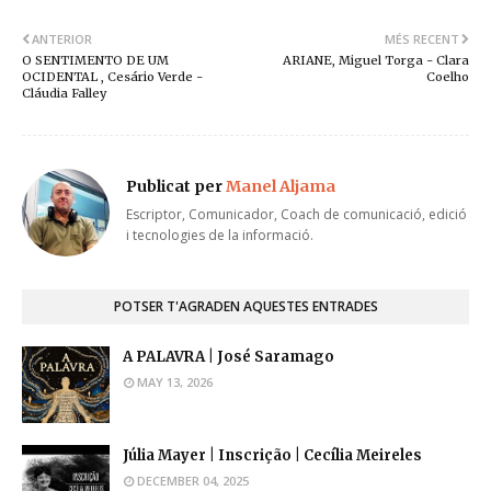
ANTERIOR
MÉS RECENT
O SENTIMENTO DE UM
ARIANE, Miguel Torga - Clara
OCIDENTAL , Cesário Verde -
Coelho
Cláudia Falley
Publicat per
Manel Aljama
Escriptor, Comunicador, Coach de comunicació, edició
i tecnologies de la informació.
POTSER T'AGRADEN AQUESTES ENTRADES
A PALAVRA | José Saramago
MAY 13, 2026
Júlia Mayer | Inscrição | Cecília Meireles
DECEMBER 04, 2025