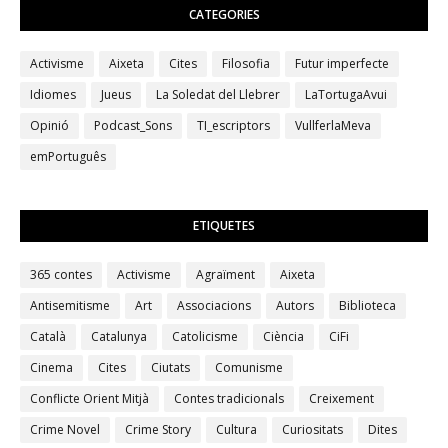
CATEGORIES
Activisme
Aixeta
Cites
Filosofia
Futur imperfecte
Idiomes
Jueus
La Soledat del Llebrer
LaTortugaAvui
Opinió
Podcast_Sons
TI_escriptors
VullferlaMeva
emPortuguês
ETIQUETES
365 contes
Activisme
Agraïment
Aixeta
Antisemitisme
Art
Associacions
Autors
Biblioteca
Català
Catalunya
Catolicisme
Ciència
CiFi
Cinema
Cites
Ciutats
Comunisme
Conflicte Orient Mitjà
Contes tradicionals
Creixement
Crime Novel
Crime Story
Cultura
Curiositats
Dites