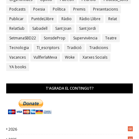
Podcasts
Poesia
Política
Premis
Presentacions
Publicar
PuntdeLlibre
Ràdio
Ràdio Llibre
Relat
RelatSub
Sabadell
Sant Joan
Sant Jordi
SetmanaSBD22
SonsdeProp
Supervivència
Teatre
Tecnologia
TI_escriptors
Tradició
Tradicions
Vacances
VullferlaMeva
Woke
Xarxes Socials
YA books
T'AGRADA EL CONTINGUT?
2026
68
19