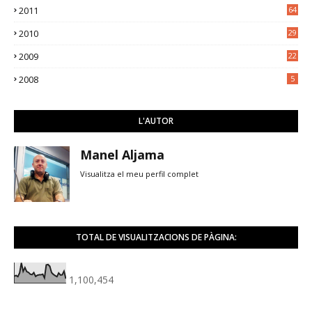
2011
64
2010
29
2009
22
2008
5
L'AUTOR
Manel Aljama
Visualitza el meu perfil complet
TOTAL DE VISUALITZACIONS DE PÀGINA:
1,100,454