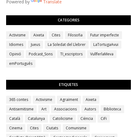
Powered by
Translate
CATEGORIES
Activisme
Aixeta
Cites
Filosofia
Futur imperfecte
Idiomes
Jueus
La Soledat del Llebrer
LaTortugaAvui
Opinió
Podcast_Sons
TI_escriptors
VullferlaMeva
emPortuguês
ETIQUETES
365 contes
Activisme
Agraïment
Aixeta
Antisemitisme
Art
Associacions
Autors
Biblioteca
Català
Catalunya
Catolicisme
Ciència
CiFi
Cinema
Cites
Ciutats
Comunisme