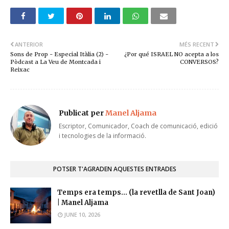
ANTERIOR
MÉS RECENT
Sons de Prop - Especial Itàlia (2) -
¿Por qué ISRAEL NO acepta a los
Pòdcast a La Veu de Montcada i
CONVERSOS?
Reixac
Publicat per
Manel Aljama
Escriptor, Comunicador, Coach de comunicació, edició
i tecnologies de la informació.
POTSER T'AGRADEN AQUESTES ENTRADES
Temps era temps... (la revetlla de Sant Joan)
| Manel Aljama
JUNE 10, 2026