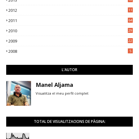
2013
2012
11
5
2011
64
2010
29
2009
22
2008
5
L'AUTOR
Manel Aljama
Visualitza el meu perfil complet
TOTAL DE VISUALITZACIONS DE PÀGINA: