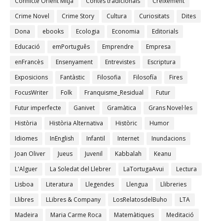
Conflicte Orient Mitjà
Contes tradicionals
Creixement
Crime Novel
Crime Story
Cultura
Curiositats
Dites
Dona
ebooks
Ecologia
Economia
Editorials
Educació
emPortuguês
Emprendre
Empresa
enFrancès
Ensenyament
Entrevistes
Escriptura
Exposicions
Fantàstic
Filosofia
Filosofía
Fires
FocusWriter
Folk
Franquisme_Residual
Futur
Futur imperfecte
Ganivet
Gramàtica
Grans Novel·les
Història
Història Alternativa
Històric
Humor
Idiomes
InEnglish
Infantil
Internet
Inundacions
Joan Oliver
Jueus
Juvenil
Kabbalah
Keanu
L'Alguer
La Soledat del Llebrer
LaTortugaAvui
Lectura
Lisboa
Literatura
Llegendes
Llengua
Llibreries
Llibres
LLibres & Company
LosRelatosdelBuho
LTA
Madeira
Maria Carme Roca
Matemàtiques
Meditació