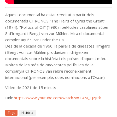
Aquest documental ha estat reeditat a partir dels
documentals
CHRONOS
"
The
Heirs
of
Cyrus
the
Great
"
(1974), "
Politics
of
Oil
" (1980) i pel·lícules casolanes súper-
8 d'
Irmgard
i
Bengt
von
zur
Mühlen
. Mira el documental
complet aquí: • Iran
under
the
Pa...
Des de la dècada de 1960, la parella de cineastes
Irmgard
i
Bengt
von
zur
Mühlen
produeixen i dirigeixen
documentals sobre la història i els països d'aquest món.
Moltes de les més de cinc-centes pel·lícules de la
companyia
CHRONOS
van rebre reconeixement
internacional (per exemple, dues nominacions a l'Oscar).
Vídeo de 2021 de 15 minuts
Link:
https://www.youtube.com/watch?v=T4M_EJzjItk
Tags
Història