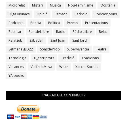
Microrelat
Misteri
Música
Nou-Feminisme
Occitània
Olga Xirinacs
Opinió
Patreon
Pedrolo
Podcast_Sons
Podcasts
Poesia
Política
Premis
Presentacions
Publicar
PuntdeLlibre
Ràdio
Ràdio Llibre
Relat
RelatSub
Sabadell
Sant Joan
Sant Jordi
SetmanaSBD22
SonsdeProp
Supervivència
Teatre
Tecnologia
TI_escriptors
Tradició
Tradicions
Vacances
VullferlaMeva
Woke
Xarxes Socials
YA books
T'AGRADA EL CONTINGUT?