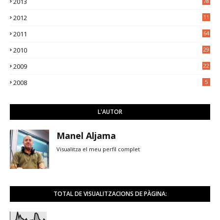
2013
78
2012
11
5
2011
64
2010
29
2009
22
2008
5
L'AUTOR
Manel Aljama
Visualitza el meu perfil complet
TOTAL DE VISUALITZACIONS DE PÀGINA: