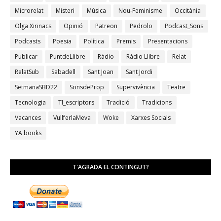
Microrelat
Misteri
Música
Nou-Feminisme
Occitània
Olga Xirinacs
Opinió
Patreon
Pedrolo
Podcast_Sons
Podcasts
Poesia
Política
Premis
Presentacions
Publicar
PuntdeLlibre
Ràdio
Ràdio Llibre
Relat
RelatSub
Sabadell
Sant Joan
Sant Jordi
SetmanaSBD22
SonsdeProp
Supervivència
Teatre
Tecnologia
TI_escriptors
Tradició
Tradicions
Vacances
VullferlaMeva
Woke
Xarxes Socials
YA books
T'AGRADA EL CONTINGUT?