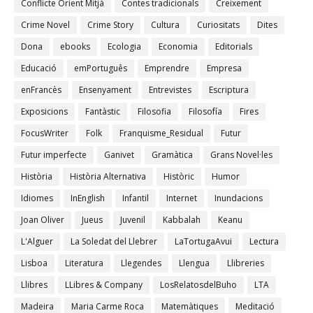
Conflicte Orient Mitjà
Contes tradicionals
Creixement
Crime Novel
Crime Story
Cultura
Curiositats
Dites
Dona
ebooks
Ecologia
Economia
Editorials
Educació
emPortuguês
Emprendre
Empresa
enFrancès
Ensenyament
Entrevistes
Escriptura
Exposicions
Fantàstic
Filosofia
Filosofía
Fires
FocusWriter
Folk
Franquisme_Residual
Futur
Futur imperfecte
Ganivet
Gramàtica
Grans Novel·les
Història
Història Alternativa
Històric
Humor
Idiomes
InEnglish
Infantil
Internet
Inundacions
Joan Oliver
Jueus
Juvenil
Kabbalah
Keanu
L'Alguer
La Soledat del Llebrer
LaTortugaAvui
Lectura
Lisboa
Literatura
Llegendes
Llengua
Llibreries
Llibres
LLibres & Company
LosRelatosdelBuho
LTA
Madeira
Maria Carme Roca
Matemàtiques
Meditació