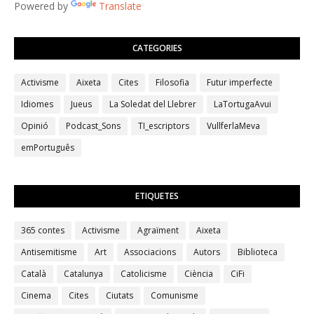
Powered by
Translate
CATEGORIES
Activisme
Aixeta
Cites
Filosofia
Futur imperfecte
Idiomes
Jueus
La Soledat del Llebrer
LaTortugaAvui
Opinió
Podcast_Sons
TI_escriptors
VullferlaMeva
emPortuguês
ETIQUETES
365 contes
Activisme
Agraïment
Aixeta
Antisemitisme
Art
Associacions
Autors
Biblioteca
Català
Catalunya
Catolicisme
Ciència
CiFi
Cinema
Cites
Ciutats
Comunisme