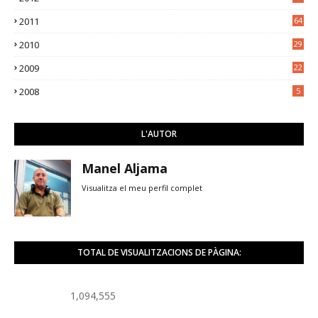
5
2011
64
2010
29
2009
22
2008
5
L'AUTOR
Manel Aljama
Visualitza el meu perfil complet
TOTAL DE VISUALITZACIONS DE PÀGINA:
1,094,555