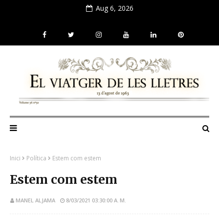
Aug 6, 2026
Inici
Política
Estem com estem
Estem com estem
MANEL ALJAMA
8/03/2021 03:30:00 A. M.