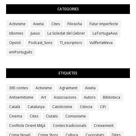
CATEGORIES
Activisme
Aixeta
Cites
Filosofia
Futur imperfecte
Idiomes
Jueus
La Soledat del Llebrer
LaTortugaAvui
Opinió
Podcast_Sons
TI_escriptors
VullferlaMeva
emPortuguês
ETIQUETES
365 contes
Activisme
Agraïment
Aixeta
Antisemitisme
Art
Associacions
Autors
Biblioteca
Català
Catalunya
Catolicisme
Ciència
CiFi
Cinema
Cites
Ciutats
Comunisme
Conflicte Orient Mitjà
Contes tradicionals
Creixement
Crime Novel
Crime Story
Cultura
Curiositats
Dites