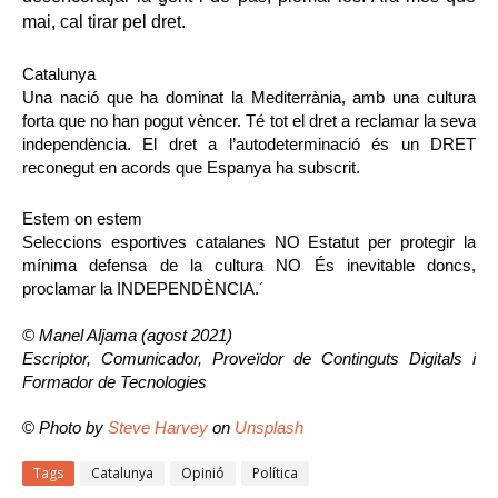
mai, cal tirar pel dret.
Catalunya
Una nació que ha dominat la Mediterrània, amb una cultura 
forta que no han pogut vèncer. Té tot el dret a reclamar la seva 
independència. El dret a l’autodeterminació és un DRET 
reconegut en acords que Espanya ha subscrit. 
Estem on estem
Seleccions esportives catalanes NO Estatut per protegir la 
mínima defensa de la cultura NO És inevitable doncs, 
proclamar la INDEPENDÈNCIA.´
© Manel Aljama (agost 2021)
Escriptor, Comunicador, Proveïdor de Continguts Digitals i 
Formador de Tecnologies
© 
Photo by 
Steve Harvey
 on 
Unsplash
Tags
Catalunya
Opinió
Política