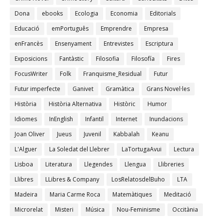
Dona
ebooks
Ecologia
Economia
Editorials
Educació
emPortuguês
Emprendre
Empresa
enFrancès
Ensenyament
Entrevistes
Escriptura
Exposicions
Fantàstic
Filosofia
Filosofía
Fires
FocusWriter
Folk
Franquisme_Residual
Futur
Futur imperfecte
Ganivet
Gramàtica
Grans Novel·les
Història
Història Alternativa
Històric
Humor
Idiomes
InEnglish
Infantil
Internet
Inundacions
Joan Oliver
Jueus
Juvenil
Kabbalah
Keanu
L'Alguer
La Soledat del Llebrer
LaTortugaAvui
Lectura
Lisboa
Literatura
Llegendes
Llengua
Llibreries
Llibres
LLibres & Company
LosRelatosdelBuho
LTA
Madeira
Maria Carme Roca
Matemàtiques
Meditació
Microrelat
Misteri
Música
Nou-Feminisme
Occitània