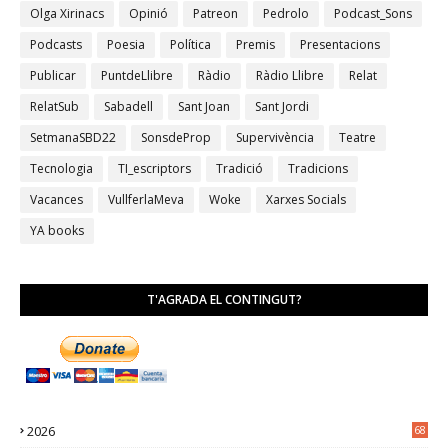
Olga Xirinacs
Opinió
Patreon
Pedrolo
Podcast_Sons
Podcasts
Poesia
Política
Premis
Presentacions
Publicar
PuntdeLlibre
Ràdio
Ràdio Llibre
Relat
RelatSub
Sabadell
Sant Joan
Sant Jordi
SetmanaSBD22
SonsdeProp
Supervivència
Teatre
Tecnologia
TI_escriptors
Tradició
Tradicions
Vacances
VullferlaMeva
Woke
Xarxes Socials
YA books
T'AGRADA EL CONTINGUT?
2026
68