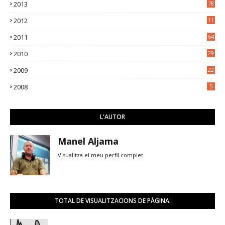
2013
78
2012
11
5
2011
64
2010
29
2009
22
2008
5
L'AUTOR
Manel Aljama
Visualitza el meu perfil complet
TOTAL DE VISUALITZACIONS DE PÀGINA: