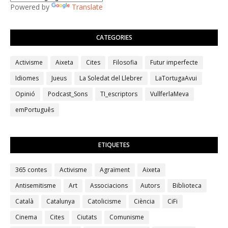
Powered by
Translate
CATEGORIES
Activisme
Aixeta
Cites
Filosofia
Futur imperfecte
Idiomes
Jueus
La Soledat del Llebrer
LaTortugaAvui
Opinió
Podcast_Sons
TI_escriptors
VullferlaMeva
emPortuguês
ETIQUETES
365 contes
Activisme
Agraïment
Aixeta
Antisemitisme
Art
Associacions
Autors
Biblioteca
Català
Catalunya
Catolicisme
Ciència
CiFi
Cinema
Cites
Ciutats
Comunisme