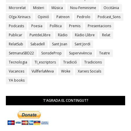
Microrelat
Misteri
Música
Nou-Feminisme
Occitània
Olga Xirinacs
Opinió
Patreon
Pedrolo
Podcast_Sons
Podcasts
Poesia
Política
Premis
Presentacions
Publicar
PuntdeLlibre
Ràdio
Ràdio Llibre
Relat
RelatSub
Sabadell
Sant Joan
Sant Jordi
SetmanaSBD22
SonsdeProp
Supervivència
Teatre
Tecnologia
TI_escriptors
Tradició
Tradicions
Vacances
VullferlaMeva
Woke
Xarxes Socials
YA books
T'AGRADA EL CONTINGUT?