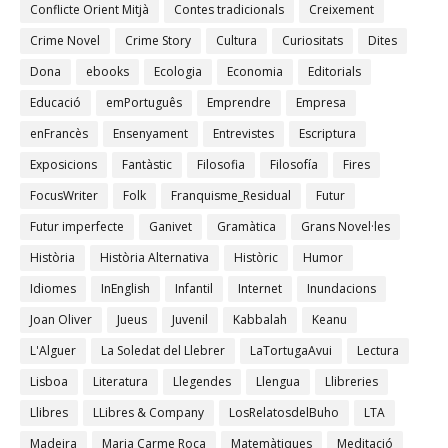
Conflicte Orient Mitjà
Contes tradicionals
Creixement
Crime Novel
Crime Story
Cultura
Curiositats
Dites
Dona
ebooks
Ecologia
Economia
Editorials
Educació
emPortuguês
Emprendre
Empresa
enFrancès
Ensenyament
Entrevistes
Escriptura
Exposicions
Fantàstic
Filosofia
Filosofía
Fires
FocusWriter
Folk
Franquisme_Residual
Futur
Futur imperfecte
Ganivet
Gramàtica
Grans Novel·les
Història
Història Alternativa
Històric
Humor
Idiomes
InEnglish
Infantil
Internet
Inundacions
Joan Oliver
Jueus
Juvenil
Kabbalah
Keanu
L'Alguer
La Soledat del Llebrer
LaTortugaAvui
Lectura
Lisboa
Literatura
Llegendes
Llengua
Llibreries
Llibres
LLibres & Company
LosRelatosdelBuho
LTA
Madeira
Maria Carme Roca
Matemàtiques
Meditació