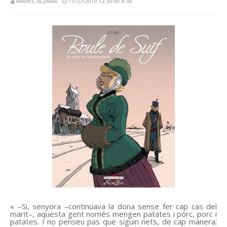
MANEL ALJAMA
11/27/2019 12:30:00 A. M.
« –Si, senyora –continuava la dona sense fer cap cas del
marit–, aquesta gent només mengen patates i porc, porc i
patates. I no penseu pas que siguin nets, de cap manera;