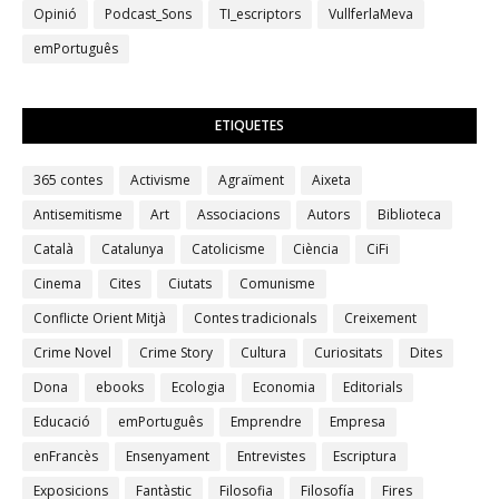
Opinió
Podcast_Sons
TI_escriptors
VullferlaMeva
emPortuguês
ETIQUETES
365 contes
Activisme
Agraïment
Aixeta
Antisemitisme
Art
Associacions
Autors
Biblioteca
Català
Catalunya
Catolicisme
Ciència
CiFi
Cinema
Cites
Ciutats
Comunisme
Conflicte Orient Mitjà
Contes tradicionals
Creixement
Crime Novel
Crime Story
Cultura
Curiositats
Dites
Dona
ebooks
Ecologia
Economia
Editorials
Educació
emPortuguês
Emprendre
Empresa
enFrancès
Ensenyament
Entrevistes
Escriptura
Exposicions
Fantàstic
Filosofia
Filosofía
Fires