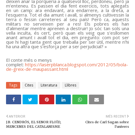
deixen anar la porqueria a qualsevol lloc, perdoneu, però ja
m’enteneu. Es passen el dia fent exercicis, tots aplegats
en un camp: ara endavant, ara endarrere, a la dreta, a
l’esquerra. Tot el dia amunt i avall, si almenys cultivessin la
terra o fessin carreteres al seu país! Però ca, aquests
militars no serveixen per a res! Els pobres els han
d’alimentar mentre aprenen a destruir! Jo sóc tan sols una
vella inculta, és cert, però quan els veig que s’esllomen
anant amunt i avall tot el dia, em pregunto: com pot ser
que hi hagi tanta gent que treballa per ser útil, mentre n’hi
ha una altra que s’esforça per a ser perjudicial? »
El conte més o menys
complet:
https://laserpblanca.blogspot.com/2012/05/bola-
de-greix-de-maupassant.html
Tags
Cites
Literatura
Llibres
ANTERIOR
MÉS RECENT
J.B. CENDRÓS, EL SENOR FLOÏD,
Cites de Carl Sagan sobre
MENCENES DEL CATALANISME
l'univers