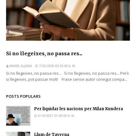
Si no llegeixes, no passa res...
MANEL ALJAMA
7/23/2026 02:30:00 A. M.
Si no llegeixes, no passa res... Si no llegeixes, no passa res... Però
si llegeixes, pot passar molt! Frase sense autor conegut compa...
POSTS POPULARS
Per liquidar les nacions per Milan Kundera
5/10/2021 01:00:00 A. M.
Llum de Taverna