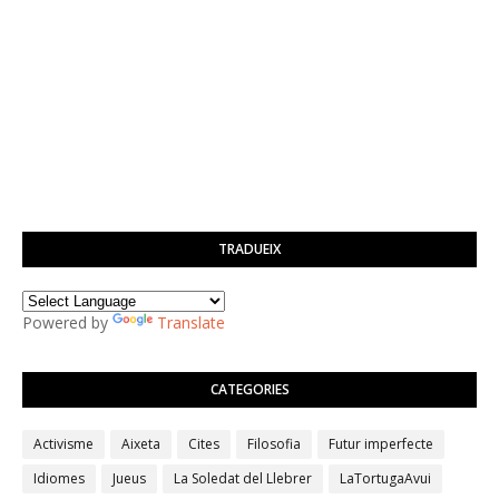
TRADUEIX
Powered by
Translate
CATEGORIES
Activisme
Aixeta
Cites
Filosofia
Futur imperfecte
Idiomes
Jueus
La Soledat del Llebrer
LaTortugaAvui