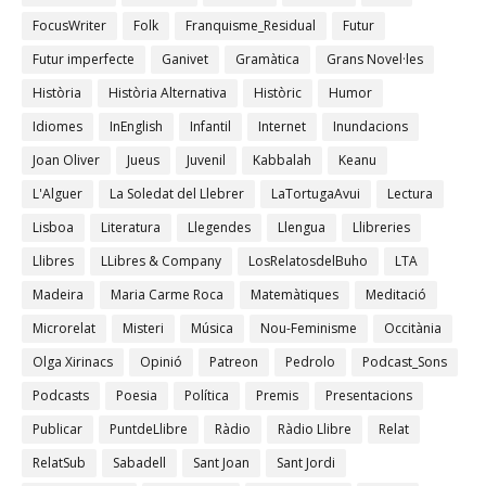
FocusWriter
Folk
Franquisme_Residual
Futur
Futur imperfecte
Ganivet
Gramàtica
Grans Novel·les
Història
Història Alternativa
Històric
Humor
Idiomes
InEnglish
Infantil
Internet
Inundacions
Joan Oliver
Jueus
Juvenil
Kabbalah
Keanu
L'Alguer
La Soledat del Llebrer
LaTortugaAvui
Lectura
Lisboa
Literatura
Llegendes
Llengua
Llibreries
Llibres
LLibres & Company
LosRelatosdelBuho
LTA
Madeira
Maria Carme Roca
Matemàtiques
Meditació
Microrelat
Misteri
Música
Nou-Feminisme
Occitània
Olga Xirinacs
Opinió
Patreon
Pedrolo
Podcast_Sons
Podcasts
Poesia
Política
Premis
Presentacions
Publicar
PuntdeLlibre
Ràdio
Ràdio Llibre
Relat
RelatSub
Sabadell
Sant Joan
Sant Jordi