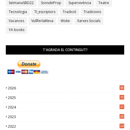
SetmanaSBD22
SonsdeProp
Supervivència
Teatre
Tecnologia
TI_escriptors
Tradició
Tradicions
Vacances
VullferlaMeva
Woke
Xarxes Socials
YA books
T'AGRADA EL CONTINGUT?
2026
68
2025
19
4
2024
31
7
2023
28
0
2022
24