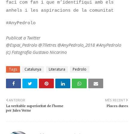
faci com fan i que m’identifiqui amb els
anhels i les aspiracions de la comunitat
#AnyPedrolo
Publicat a Twitter
@Espai_Pedrolo @7lletres @AnyPedrolo_2018 #AnyPedrolo
(c) Fotografia Gustavo Nicarino
Tags
Catalunya
Literatura
Pedrolo
ANTERIOR
MÉS RECENT
La veritable superioritat de l'home
Places dures
per Jules Verne