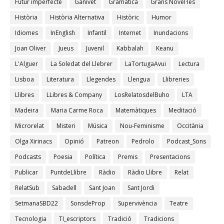
Futur imperfecte
Ganivet
Gramàtica
Grans Novel·les
Història
Història Alternativa
Històric
Humor
Idiomes
InEnglish
Infantil
Internet
Inundacions
Joan Oliver
Jueus
Juvenil
Kabbalah
Keanu
L'Alguer
La Soledat del Llebrer
LaTortugaAvui
Lectura
Lisboa
Literatura
Llegendes
Llengua
Llibreries
Llibres
LLibres & Company
LosRelatosdelBuho
LTA
Madeira
Maria Carme Roca
Matemàtiques
Meditació
Microrelat
Misteri
Música
Nou-Feminisme
Occitània
Olga Xirinacs
Opinió
Patreon
Pedrolo
Podcast_Sons
Podcasts
Poesia
Política
Premis
Presentacions
Publicar
PuntdeLlibre
Ràdio
Ràdio Llibre
Relat
RelatSub
Sabadell
Sant Joan
Sant Jordi
SetmanaSBD22
SonsdeProp
Supervivència
Teatre
Tecnologia
TI_escriptors
Tradició
Tradicions