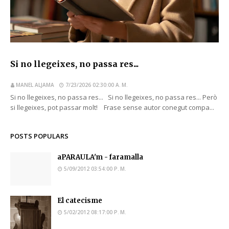
Si no llegeixes, no passa res...
MANEL ALJAMA
7/23/2026 02:30:00 A. M.
Si no llegeixes, no passa res... Si no llegeixes, no passa res... Però
si llegeixes, pot passar molt! Frase sense autor conegut compa...
POSTS POPULARS
aPARAULA'm - faramalla
5/09/2012 03:54:00 P. M.
El catecisme
5/02/2012 08:17:00 P. M.