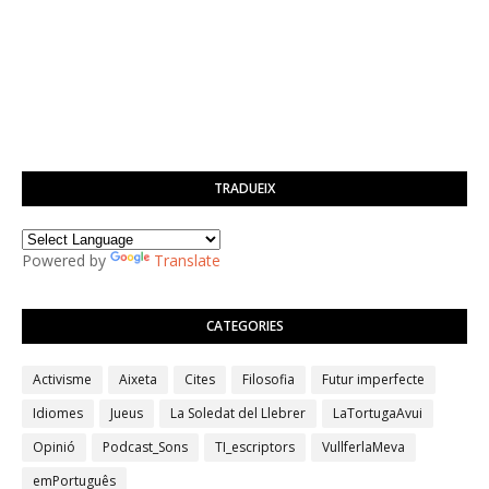
TRADUEIX
Powered by
Translate
CATEGORIES
Activisme
Aixeta
Cites
Filosofia
Futur imperfecte
Idiomes
Jueus
La Soledat del Llebrer
LaTortugaAvui
Opinió
Podcast_Sons
TI_escriptors
VullferlaMeva
emPortuguês