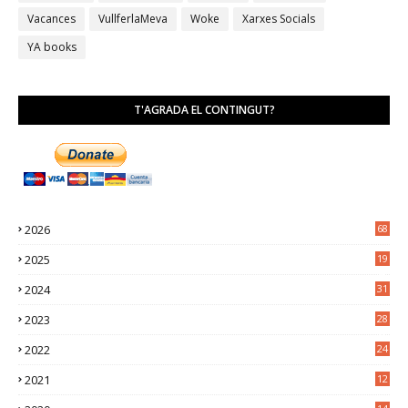
Vacances
VullferlaMeva
Woke
Xarxes Socials
YA books
T'AGRADA EL CONTINGUT?
2026
68
2025
19
4
2024
31
7
2023
28
0
2022
24
2
2021
12
6