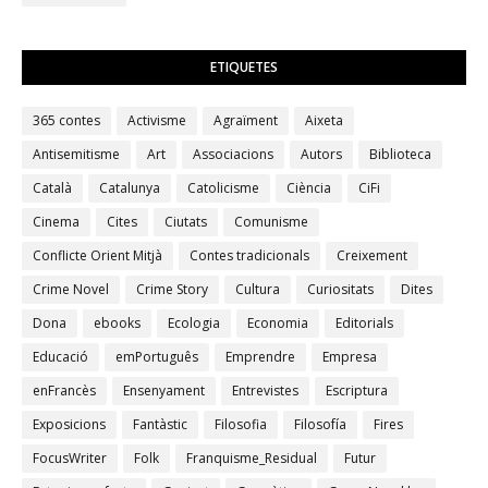
ETIQUETES
365 contes
Activisme
Agraïment
Aixeta
Antisemitisme
Art
Associacions
Autors
Biblioteca
Català
Catalunya
Catolicisme
Ciència
CiFi
Cinema
Cites
Ciutats
Comunisme
Conflicte Orient Mitjà
Contes tradicionals
Creixement
Crime Novel
Crime Story
Cultura
Curiositats
Dites
Dona
ebooks
Ecologia
Economia
Editorials
Educació
emPortuguês
Emprendre
Empresa
enFrancès
Ensenyament
Entrevistes
Escriptura
Exposicions
Fantàstic
Filosofia
Filosofía
Fires
FocusWriter
Folk
Franquisme_Residual
Futur