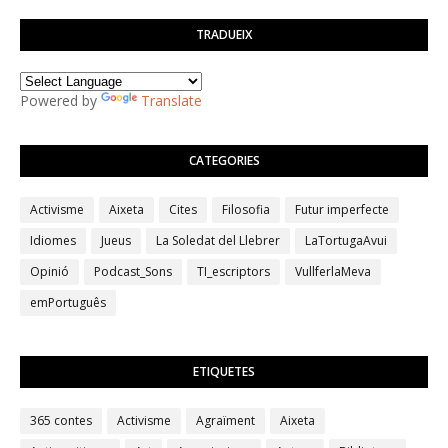
TRADUEIX
Powered by
Translate
CATEGORIES
Activisme
Aixeta
Cites
Filosofia
Futur imperfecte
Idiomes
Jueus
La Soledat del Llebrer
LaTortugaAvui
Opinió
Podcast_Sons
TI_escriptors
VullferlaMeva
emPortuguês
ETIQUETES
365 contes
Activisme
Agraïment
Aixeta