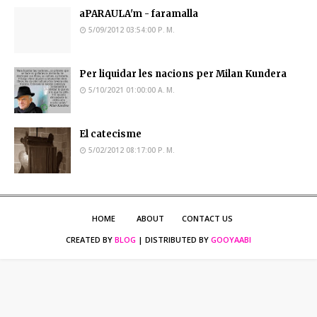
aPARAULA'm - faramalla
5/09/2012 03:54:00 P. M.
Per liquidar les nacions per Milan Kundera
5/10/2021 01:00:00 A. M.
El catecisme
5/02/2012 08:17:00 P. M.
HOME
ABOUT
CONTACT US
CREATED BY
BLOG
| DISTRIBUTED BY
GOOYAABI