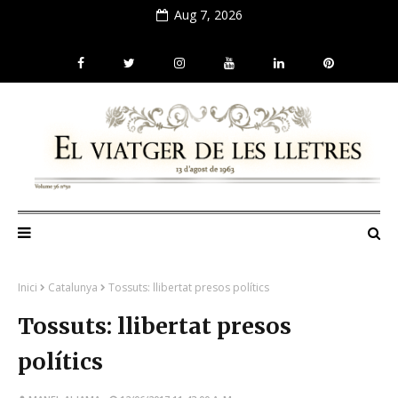
Aug 7, 2026
Inici
Catalunya
Tossuts: llibertat presos polítics
Tossuts: llibertat presos
polítics