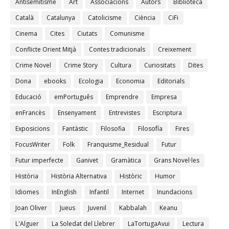
Antisemitisme
Art
Associacions
Autors
Biblioteca
Català
Catalunya
Catolicisme
Ciència
CiFi
Cinema
Cites
Ciutats
Comunisme
Conflicte Orient Mitjà
Contes tradicionals
Creixement
Crime Novel
Crime Story
Cultura
Curiositats
Dites
Dona
ebooks
Ecologia
Economia
Editorials
Educació
emPortuguês
Emprendre
Empresa
enFrancès
Ensenyament
Entrevistes
Escriptura
Exposicions
Fantàstic
Filosofia
Filosofía
Fires
FocusWriter
Folk
Franquisme_Residual
Futur
Futur imperfecte
Ganivet
Gramàtica
Grans Novel·les
Història
Història Alternativa
Històric
Humor
Idiomes
InEnglish
Infantil
Internet
Inundacions
Joan Oliver
Jueus
Juvenil
Kabbalah
Keanu
L'Alguer
La Soledat del Llebrer
LaTortugaAvui
Lectura