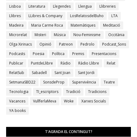
Lisboa
Literatura
Llegendes
Llengua
Llibreries
Llibres
LLibres & Company
LosRelatosdelBuho
LTA
Madeira
Maria Carme Roca
Matemàtiques
Meditació
Microrelat
Misteri
Música
Nou-Feminisme
Occitània
Olga Xirinacs
Opinió
Patreon
Pedrolo
Podcast_Sons
Podcasts
Poesia
Política
Premis
Presentacions
Publicar
PuntdeLlibre
Ràdio
Ràdio Llibre
Relat
RelatSub
Sabadell
Sant Joan
Sant Jordi
SetmanaSBD22
SonsdeProp
Supervivència
Teatre
Tecnologia
TI_escriptors
Tradició
Tradicions
Vacances
VullferlaMeva
Woke
Xarxes Socials
YA books
T'AGRADA EL CONTINGUT?