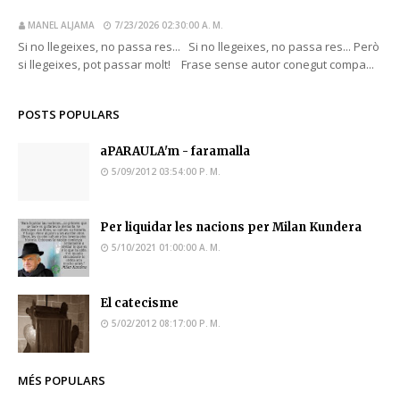
MANEL ALJAMA
7/23/2026 02:30:00 A. M.
Si no llegeixes, no passa res... Si no llegeixes, no passa res... Però
si llegeixes, pot passar molt! Frase sense autor conegut compa...
POSTS POPULARS
aPARAULA'm - faramalla
5/09/2012 03:54:00 P. M.
Per liquidar les nacions per Milan Kundera
5/10/2021 01:00:00 A. M.
El catecisme
5/02/2012 08:17:00 P. M.
MÉS POPULARS