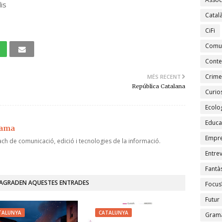
is
Catal
CiFi
Comu
Conte
Crime
MÉS RECENT
República Catalana
Curios
Ecolo
Educa
jama
Empr
ch de comunicació, edició i tecnologies de la informació.
Entrev
Fantàs
'AGRADEN AQUESTES ENTRADES
Focus
Futur
TALUNYA
CATALUNYA
Gramà