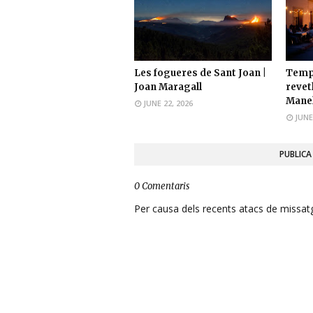
Les fogueres de Sant Joan |
Temps
Joan Maragall
revetl
Manel
JUNE 22, 2026
JUNE
PUBLICA
0 Comentaris
Per causa dels recents atacs de missatge