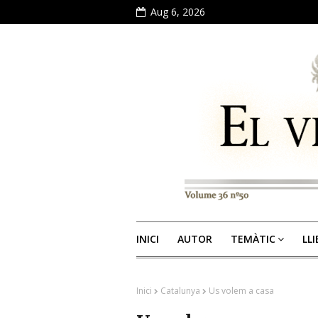
Aug 6, 2026
INICI
AUTOR
TEMÀTIC
LL
Inici
Catalunya
Us volem a casa