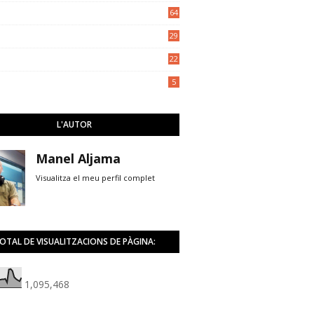
5
64
29
22
5
L'AUTOR
Manel Aljama
Visualitza el meu perfil complet
OTAL DE VISUALITZACIONS DE PÀGINA:
1,095,468