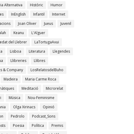
ia Alternativa
Històric
Humor
es
InEnglish
Infantil
Internet
acions
Joan Oliver
Jueus
Juvenil
lah
Keanu
L'Alguer
edat del Llebrer
LaTortugaAvui
ra
Lisboa
Literatura
Llegendes
ua
Llibreries
Llibres
es & Company
LosRelatosdelBuho
Madeira
Maria Carme Roca
àtiques
Meditació
Microrelat
i
Música
Nou-Feminisme
ània
Olga Xirinacs
Opinió
on
Pedrolo
Podcast_Sons
sts
Poesia
Política
Premis