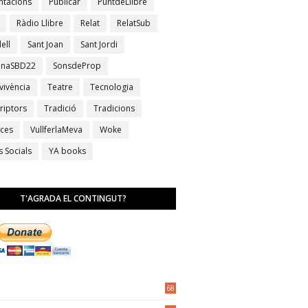
ntacions
Publicar
PuntdeLlibre
Ràdio Llibre
Relat
RelatSub
ell
Sant Joan
Sant Jordi
anaSBD22
SonsdeProp
vivència
Teatre
Tecnologia
riptors
Tradició
Tradicions
ces
VullferlaMeva
Woke
s Socials
YA books
T'AGRADA EL CONTINGUT?
68