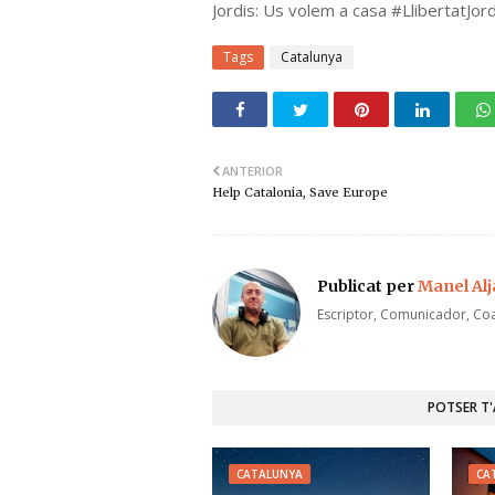
Jordis: Us volem a casa #LlibertatJord
Tags
Catalunya
ANTERIOR
Help Catalonia, Save Europe
Publicat per
Manel Al
Escriptor, Comunicador, Coa
POTSER T
CATALUNYA
CA