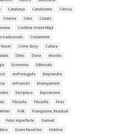
à
Catalunya
Catolicisme
Ciència
Cinema
Cites
Ciutats
nisme
Conflicte Orient Mitjà
s tradicionals
Creixement
 Novel
Crime Story
Cultura
itats
Dites
Dona
ebooks
gia
Economia
Editorials
ció
emPortuguês
Emprendre
esa
enFrancès
Ensenyament
istes
Escriptura
Exposicions
tic
Filosofia
Filosofía
Fires
Writer
Folk
Franquisme_Residual
Futur imperfecte
Ganivet
tica
Grans Novel·les
Història