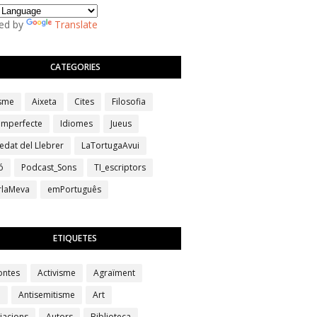
ed by
Translate
CATEGORIES
isme
Aixeta
Cites
Filosofia
 imperfecte
Idiomes
Jueus
edat del Llebrer
LaTortugaAvui
ó
Podcast_Sons
TI_escriptors
erlaMeva
emPortuguês
ETIQUETES
ontes
Activisme
Agraïment
a
Antisemitisme
Art
iacions
Autors
Biblioteca