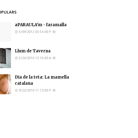
OPULARS
aPARAULA'm - faramalla
5/09/2012 03:54:00 P. M.
Llum de Taverna
5/24/2010 12:16:00 A. M.
Dia de la teta: La mamella
catalana
9/22/2010 11:12:00 P. M.