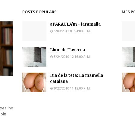
POSTS POPULARS
MÉS P
aPARAULA'm - faramalla
5/09/2012 03:54:00 P. M.
Llum de Taverna
5/24/2010 12:16:00 A. M.
Dia de la teta: La mamella
catalana
9/22/2010 11:12:00 P. M.
ixes, no
molt!