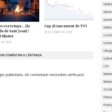
Històr
Idiom
Inund
 era temps... (la
Cap al tancament de TV3
Kabba
la de Sant Joan) |
OCTOBER 30, 2025
La Sol
 Aljama
 10, 2026
Lectu
Lleng
 UN COMENTARI A L'ENTRADA
LLibr
LTA
Matem
s publicitaris, els comentaris necessiten verificació.
Mister
Occit
Patre
Podca