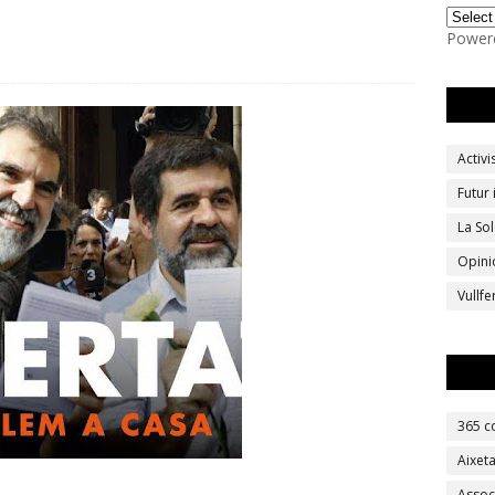
Power
Activ
Futur
La Sol
Opini
Vullf
365 c
Aixet
Assoc