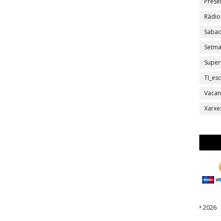
Prese
Ràdio
Sabad
Setm
Super
TI_esc
Vacan
Xarxe
2026