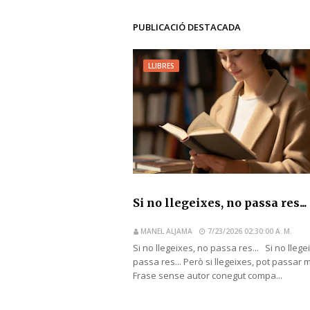
PUBLICACIÓ DESTACADA
LLIBRES
Si no llegeixes, no passa res...
MANEL ALJAMA
7/23/2026 02:30:00 A. M.
Si no llegeixes, no passa res... Si no llege
passa res... Però si llegeixes, pot passar 
Frase sense autor conegut compa...