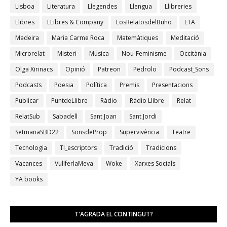
Lisboa
Literatura
Llegendes
Llengua
Llibreries
Llibres
LLibres & Company
LosRelatosdelBuho
LTA
Madeira
Maria Carme Roca
Matemàtiques
Meditació
Microrelat
Misteri
Música
Nou-Feminisme
Occitània
Olga Xirinacs
Opinió
Patreon
Pedrolo
Podcast_Sons
Podcasts
Poesia
Política
Premis
Presentacions
Publicar
PuntdeLlibre
Ràdio
Ràdio Llibre
Relat
RelatSub
Sabadell
Sant Joan
Sant Jordi
SetmanaSBD22
SonsdeProp
Supervivència
Teatre
Tecnologia
TI_escriptors
Tradició
Tradicions
Vacances
VullferlaMeva
Woke
Xarxes Socials
YA books
T'AGRADA EL CONTINGUT?