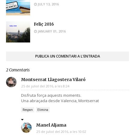
JULY 13, 2016
Feliç 2016
JANUARY 01, 2016
PUBLICA UN COMENTARI A L'ENTRADA
2 Comentaris
Montserrat Llagostera Vilaró
25 de juliol del 2016, a les 8:24
Disfruta força aquests moments.
Una abraçada desde Valencia, Montserrat
Respon
Elimina
Manel Aljama
25 de juliol del 2016, a les 10:02