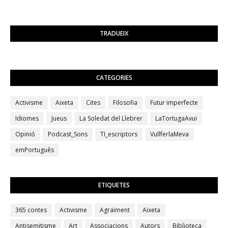
TRADUEIX
CATEGORIES
Activisme
Aixeta
Cites
Filosofia
Futur imperfecte
Idiomes
Jueus
La Soledat del Llebrer
LaTortugaAvui
Opinió
Podcast_Sons
TI_escriptors
VullferlaMeva
emPortuguês
ETIQUETES
365 contes
Activisme
Agraïment
Aixeta
Antisemitisme
Art
Associacions
Autors
Biblioteca