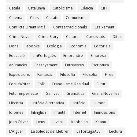
Català
Catalunya
Catolicisme
Ciència
CiFi
Cinema
Cites
Ciutats
Comunisme
Conflicte Orient Mitjà
Contes tradicionals
Creixement
Crime Novel
Crime Story
Cultura
Curiositats
Dites
Dona
ebooks
Ecologia
Economia
Editorials
Educació
emPortuguês
Emprendre
Empresa
enFrancès
Ensenyament
Entrevistes
Escriptura
Exposicions
Fantàstic
Filosofia
Filosofía
Fires
FocusWriter
Folk
Franquisme_Residual
Futur
Futur imperfecte
Ganivet
Gramàtica
Grans Novel·les
Història
Història Alternativa
Històric
Humor
Idiomes
InEnglish
Infantil
Internet
Inundacions
Joan Oliver
Jueus
Juvenil
Kabbalah
Keanu
L'Alguer
La Soledat del Llebrer
LaTortugaAvui
Lectura