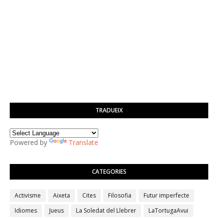
TRADUEIX
Powered by
Translate
CATEGORIES
Activisme
Aixeta
Cites
Filosofia
Futur imperfecte
Idiomes
Jueus
La Soledat del Llebrer
LaTortugaAvui