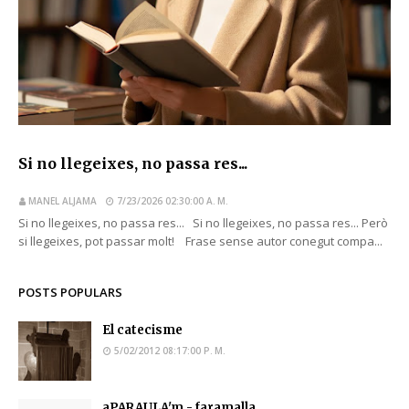
Si no llegeixes, no passa res...
MANEL ALJAMA
7/23/2026 02:30:00 A. M.
Si no llegeixes, no passa res... Si no llegeixes, no passa res... Però
si llegeixes, pot passar molt! Frase sense autor conegut compa...
POSTS POPULARS
El catecisme
5/02/2012 08:17:00 P. M.
aPARAULA'm - faramalla