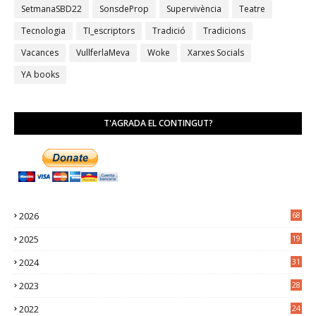
SetmanaSBD22
SonsdeProp
Supervivència
Teatre
Tecnologia
TI_escriptors
Tradició
Tradicions
Vacances
VullferlaMeva
Woke
Xarxes Socials
YA books
T'AGRADA EL CONTINGUT?
2026
68
2025
19
4
2024
31
7
2023
28
0
2022
24