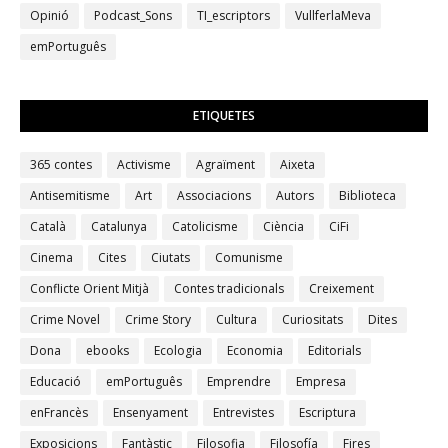
Opinió
Podcast_Sons
TI_escriptors
VullferlaMeva
emPortuguês
ETIQUETES
365 contes
Activisme
Agraïment
Aixeta
Antisemitisme
Art
Associacions
Autors
Biblioteca
Català
Catalunya
Catolicisme
Ciència
CiFi
Cinema
Cites
Ciutats
Comunisme
Conflicte Orient Mitjà
Contes tradicionals
Creixement
Crime Novel
Crime Story
Cultura
Curiositats
Dites
Dona
ebooks
Ecologia
Economia
Editorials
Educació
emPortuguês
Emprendre
Empresa
enFrancès
Ensenyament
Entrevistes
Escriptura
Exposicions
Fantàstic
Filosofia
Filosofía
Fires