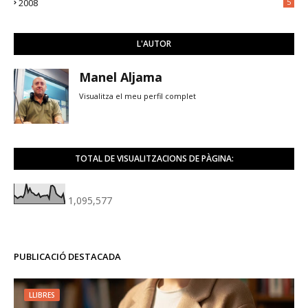
2008
5
L'AUTOR
Manel Aljama
Visualitza el meu perfil complet
TOTAL DE VISUALITZACIONS DE PÀGINA:
1,095,577
PUBLICACIÓ DESTACADA
LLIBRES