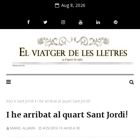
Aug 8, 2026
Inici
Sant Jordi
I he arribat al quart Sant Jordi!
I he arribat al quart Sant Jordi!
MANEL ALJAMA
4/25/2016 10:44:00 A. M.