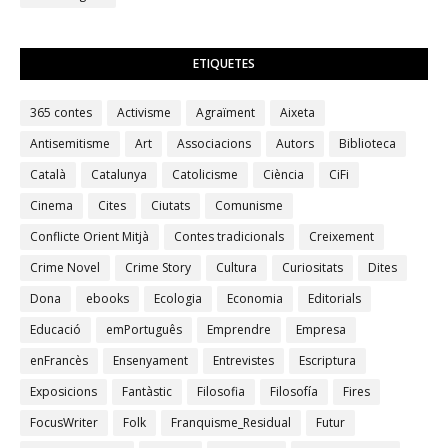
ETIQUETES
365 contes
Activisme
Agraïment
Aixeta
Antisemitisme
Art
Associacions
Autors
Biblioteca
Català
Catalunya
Catolicisme
Ciència
CiFi
Cinema
Cites
Ciutats
Comunisme
Conflicte Orient Mitjà
Contes tradicionals
Creixement
Crime Novel
Crime Story
Cultura
Curiositats
Dites
Dona
ebooks
Ecologia
Economia
Editorials
Educació
emPortuguês
Emprendre
Empresa
enFrancès
Ensenyament
Entrevistes
Escriptura
Exposicions
Fantàstic
Filosofia
Filosofía
Fires
FocusWriter
Folk
Franquisme_Residual
Futur