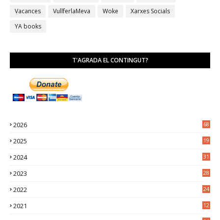
Vacances
VullferlaMeva
Woke
Xarxes Socials
YA books
T'AGRADA EL CONTINGUT?
2026
68
2025
19
4
2024
31
7
2023
28
0
2022
24
2
2021
12
6