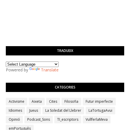
TRADUEIX
Powered by
Translate
CATEGORIES
Activisme
Aixeta
Cites
Filosofia
Futur imperfecte
Idiomes
Jueus
La Soledat del Llebrer
LaTortugaAvui
Opinió
Podcast_Sons
TI_escriptors
VullferlaMeva
emPortuguês