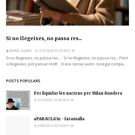
Si no llegeixes, no passa res...
MANEL ALJAMA
7/23/2026 02:30:00 A. M.
Si no llegeixes, no passa res... Si no llegeixes, no passa res... Però
si llegeixes, pot passar molt! Frase sense autor conegut compa...
POSTS POPULARS
Per liquidar les nacions per Milan Kundera
5/10/2021 01:00:00 A. M.
aPARAULA'm - faramalla
5/09/2012 03:54:00 P. M.