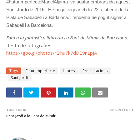
#FuturImperfecteManelAljama va agafar embranzida aquest
Sant Jordi de 2016. He pogut signar el dia 22 a Liberío de la
Plata de Sabadell i a Badalona. L'endemà he pogut signar a
Sabadell i a Barcelona.
Foto a la fantàstica llibreria La Font de Mimir de Barcelona.
Resta de fotografies:
https://goo.gl/photos/r2ihu7k7dDE9nLpJA
Tags
Futur imperfecte
Llibres
Presentacions
Sant Jordi
ANTERIOR
MÉS RECENT
Sant Jordi a la Font de Mimir