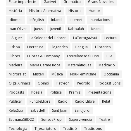
Futur imperfecte
Ganivet
Gramàtica
Grans Novel·les
Història
Història Alternativa
Històric
Humor
Idiomes
InEnglish
Infantil
Internet
Inundacions
Joan Oliver
Jueus
Juvenil
Kabbalah
Keanu
L'Alguer
La Soledat del Llebrer
LaTortugaAvui
Lectura
Lisboa
Literatura
Llegendes
Llengua
Llibreries
Llibres
LLibres & Company
LosRelatosdelBuho
LTA
Madeira
Maria Carme Roca
Matemàtiques
Meditació
Microrelat
Misteri
Música
Nou-Feminisme
Occitània
Olga Xirinacs
Opinió
Patreon
Pedrolo
Podcast_Sons
Podcasts
Poesia
Política
Premis
Presentacions
Publicar
PuntdeLlibre
Ràdio
Ràdio Llibre
Relat
RelatSub
Sabadell
Sant Joan
Sant Jordi
SetmanaSBD22
SonsdeProp
Supervivència
Teatre
Tecnologia
TI_escriptors
Tradició
Tradicions