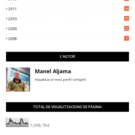
5
2011
64
2010
29
2009
22
2008
5
L'AUTOR
Manel Aljama
Visualitza el meu perfil complet
TOTAL DE VISUALITZACIONS DE PÀGINA:
1,098,794