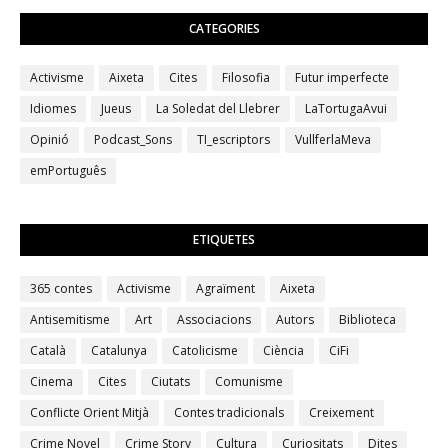
CATEGORIES
Activisme
Aixeta
Cites
Filosofia
Futur imperfecte
Idiomes
Jueus
La Soledat del Llebrer
LaTortugaAvui
Opinió
Podcast_Sons
TI_escriptors
VullferlaMeva
emPortuguês
ETIQUETES
365 contes
Activisme
Agraïment
Aixeta
Antisemitisme
Art
Associacions
Autors
Biblioteca
Català
Catalunya
Catolicisme
Ciència
CiFi
Cinema
Cites
Ciutats
Comunisme
Conflicte Orient Mitjà
Contes tradicionals
Creixement
Crime Novel
Crime Story
Cultura
Curiositats
Dites