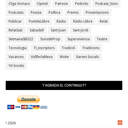
Olga Xirinacs
Opinió
Patreon
Pedrolo
Podcast_Sons
Podcasts
Poesia
Política
Premis
Presentacions
Publicar
PuntdeLlibre
Ràdio
Ràdio Llibre
Relat
RelatSub
Sabadell
Sant Joan
Sant Jordi
SetmanaSBD22
SonsdeProp
Supervivència
Teatre
Tecnologia
TI_escriptors
Tradició
Tradicions
Vacances
VullferlaMeva
Woke
Xarxes Socials
YA books
T'AGRADA EL CONTINGUT?
2026
68