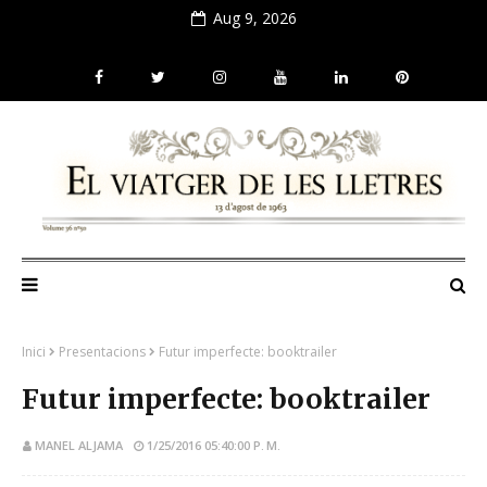
Aug 9, 2026
Inici
Presentacions
Futur imperfecte: booktrailer
Futur imperfecte: booktrailer
MANEL ALJAMA
1/25/2016 05:40:00 P. M.