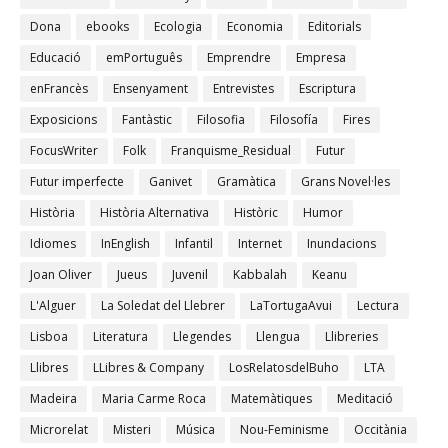
Dona
ebooks
Ecologia
Economia
Editorials
Educació
emPortuguês
Emprendre
Empresa
enFrancès
Ensenyament
Entrevistes
Escriptura
Exposicions
Fantàstic
Filosofia
Filosofía
Fires
FocusWriter
Folk
Franquisme_Residual
Futur
Futur imperfecte
Ganivet
Gramàtica
Grans Novel·les
Història
Història Alternativa
Històric
Humor
Idiomes
InEnglish
Infantil
Internet
Inundacions
Joan Oliver
Jueus
Juvenil
Kabbalah
Keanu
L'Alguer
La Soledat del Llebrer
LaTortugaAvui
Lectura
Lisboa
Literatura
Llegendes
Llengua
Llibreries
Llibres
LLibres & Company
LosRelatosdelBuho
LTA
Madeira
Maria Carme Roca
Matemàtiques
Meditació
Microrelat
Misteri
Música
Nou-Feminisme
Occitània