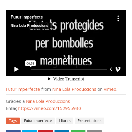
Futur imperfecte
from
Nina Lola Produccions
on
Vimeo
.
Gràcies a
Nina Lola Produccions
Enllaç
https://vimeo.com/152955930
Tags
Futur imperfecte
Llibres
Presentacions