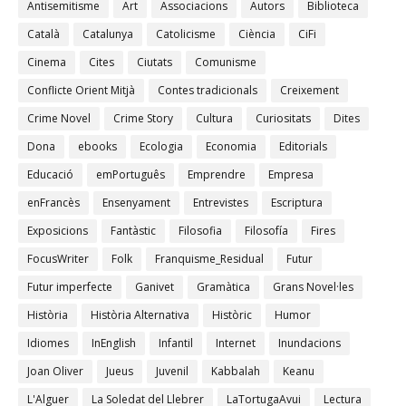
Antisemitisme
Art
Associacions
Autors
Biblioteca
Català
Catalunya
Catolicisme
Ciència
CiFi
Cinema
Cites
Ciutats
Comunisme
Conflicte Orient Mitjà
Contes tradicionals
Creixement
Crime Novel
Crime Story
Cultura
Curiositats
Dites
Dona
ebooks
Ecologia
Economia
Editorials
Educació
emPortuguês
Emprendre
Empresa
enFrancès
Ensenyament
Entrevistes
Escriptura
Exposicions
Fantàstic
Filosofia
Filosofía
Fires
FocusWriter
Folk
Franquisme_Residual
Futur
Futur imperfecte
Ganivet
Gramàtica
Grans Novel·les
Història
Història Alternativa
Històric
Humor
Idiomes
InEnglish
Infantil
Internet
Inundacions
Joan Oliver
Jueus
Juvenil
Kabbalah
Keanu
L'Alguer
La Soledat del Llebrer
LaTortugaAvui
Lectura