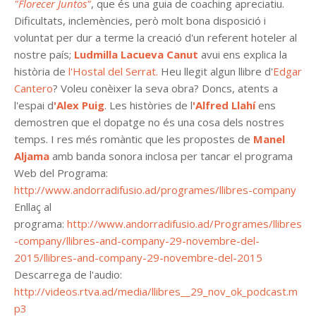
"Florecer Juntos"
, que és una guia de coaching apreciatiu.
Dificultats, inclemències, però molt bona disposició i
voluntat per dur a terme la creació d'un referent hoteler al
nostre país;
Ludmilla Lacueva Canut
avui ens explica la
història de
l'Hostal del Serrat.
Heu llegit algun llibre d'
Edgar
Cantero
? Voleu conèixer la seva obra? Doncs, atents a
l'espai d
'Alex Puig
. Les històries de l
'Alfred Llahí
ens
demostren que el dopatge no és una cosa dels nostres
temps. I res més romàntic que les propostes de
Manel
Aljama
amb banda sonora inclosa per tancar el programa
Web del Programa:
http://www.andorradifusio.ad/programes/llibres-company
Enllaç al
programa:
http://www.andorradifusio.ad/Programes/llibres
-company/llibres-and-company-29-novembre-del-
2015/llibres-and-company-29-novembre-del-2015
Descarrega de l'audio:
http://videos.rtva.ad/media/llibres__29_nov_ok_podcast.m
p3