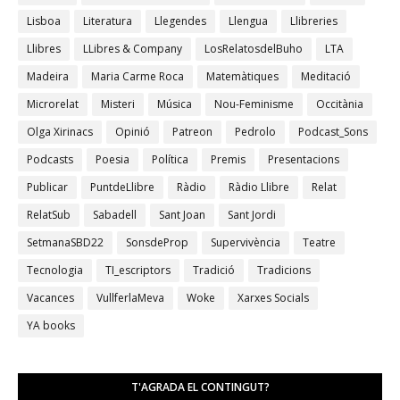
Lisboa
Literatura
Llegendes
Llengua
Llibreries
Llibres
LLibres & Company
LosRelatosdelBuho
LTA
Madeira
Maria Carme Roca
Matemàtiques
Meditació
Microrelat
Misteri
Música
Nou-Feminisme
Occitània
Olga Xirinacs
Opinió
Patreon
Pedrolo
Podcast_Sons
Podcasts
Poesia
Política
Premis
Presentacions
Publicar
PuntdeLlibre
Ràdio
Ràdio Llibre
Relat
RelatSub
Sabadell
Sant Joan
Sant Jordi
SetmanaSBD22
SonsdeProp
Supervivència
Teatre
Tecnologia
TI_escriptors
Tradició
Tradicions
Vacances
VullferlaMeva
Woke
Xarxes Socials
YA books
T'AGRADA EL CONTINGUT?