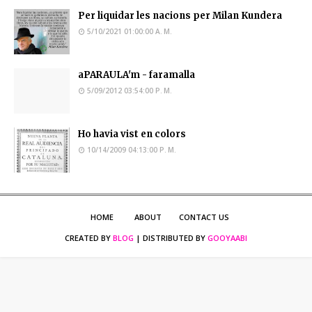
Per liquidar les nacions per Milan Kundera
5/10/2021 01:00:00 A. M.
aPARAULA'm - faramalla
5/09/2012 03:54:00 P. M.
Ho havia vist en colors
10/14/2009 04:13:00 P. M.
HOME
ABOUT
CONTACT US
CREATED BY
BLOG
| DISTRIBUTED BY
GOOYAABI