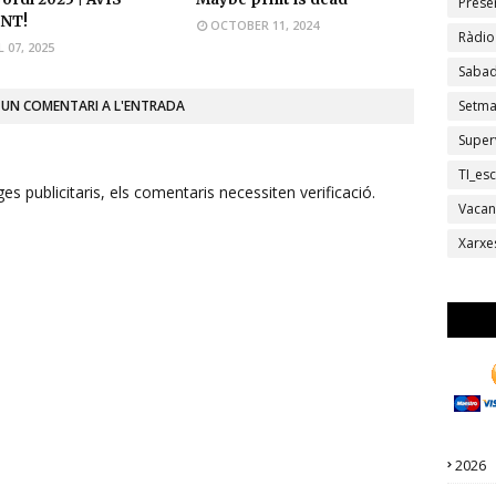
Prese
NT!
OCTOBER 11, 2024
Ràdio
L 07, 2025
Sabad
 UN COMENTARI A L'ENTRADA
Setm
Super
TI_esc
s publicitaris, els comentaris necessiten verificació.
Vacan
Xarxe
2026