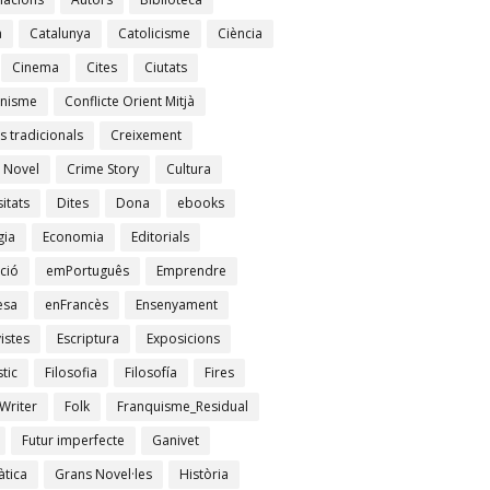
à
Catalunya
Catolicisme
Ciència
Cinema
Cites
Ciutats
nisme
Conflicte Orient Mitjà
s tradicionals
Creixement
 Novel
Crime Story
Cultura
itats
Dites
Dona
ebooks
gia
Economia
Editorials
ció
emPortuguês
Emprendre
esa
enFrancès
Ensenyament
istes
Escriptura
Exposicions
tic
Filosofia
Filosofía
Fires
Writer
Folk
Franquisme_Residual
Futur imperfecte
Ganivet
tica
Grans Novel·les
Història