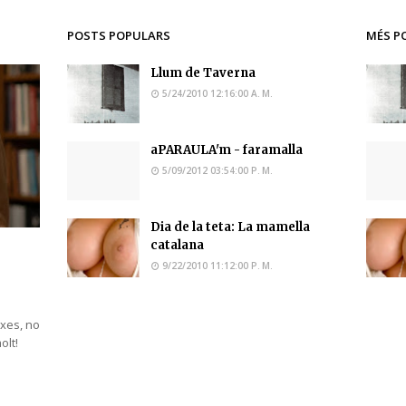
POSTS POPULARS
MÉS P
Llum de Taverna
5/24/2010 12:16:00 A. M.
aPARAULA'm - faramalla
5/09/2012 03:54:00 P. M.
Dia de la teta: La mamella
catalana
9/22/2010 11:12:00 P. M.
ixes, no
molt!