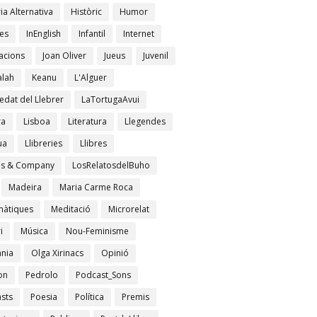
ia Alternativa
Històric
Humor
es
InEnglish
Infantil
Internet
acions
Joan Oliver
Jueus
Juvenil
lah
Keanu
L'Alguer
edat del Llebrer
LaTortugaAvui
ra
Lisboa
Literatura
Llegendes
ua
Llibreries
Llibres
es & Company
LosRelatosdelBuho
Madeira
Maria Carme Roca
àtiques
Meditació
Microrelat
i
Música
Nou-Feminisme
ània
Olga Xirinacs
Opinió
on
Pedrolo
Podcast_Sons
sts
Poesia
Política
Premis