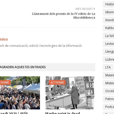
Històr
MÉS RECENT
Idiom
LLiurament dels premis de la IV edicio de La
Microbiblioteca
Inund
Kabba
La Sol
jama
Lectu
ch de comunicació, edició i tecnologies de la informació.
Lleng
LLibr
'AGRADEN AQUESTES ENTRADES
LTA
Matem
IVISME
ACTIVISME
Mister
Occit
Patre
Podca
Jordi 2025 | AVÍS
Maybe print is dead