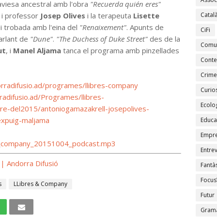
saviesa ancestral amb l'obra
"Recuerda quién eres"
r i professor
Josep Olives
i la terapeuta
Lisette
Catal
i trobada amb l'eina del
"Renaixement"
. Apunts de
CiFi
rlant de
"Dune"
.
"The Duchess of Duke Street"
des de la
Comu
ut
, i
Manel Aljama
tanca el programa amb pinzellades
Conte
Crime
rradifusio.ad/programes/llibres-company
Curios
adifusio.ad/Programes/llibres-
Ecolo
e-del2015/antoniogamazakrell-josepolives-
lexpuig-maljama
Educa
Empr
s___company_20151004_podcast.mp3
Entrev
| Andorra Difusió
Fantàs
Focus
s
LLibres & Company
Futur
Gramà