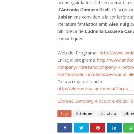
aconseguir la felicitat recuperant la 
d'
Antonio Gamaza Krell
. L'escripto
Babler
ens conviden a la conferència 
literatura fantàstica amb
Alex Puig
pa
biblioteca de
Ludmilla Lacueva Can
romàntiques.
Web del Programa:
http://www.ando
Enllaç al programa:
http://www.andorr
company/llibresandcompany-4-octubr
lisettebabler-ludmillalacuevacanut-a
Descarrega de l'audio:
http://videos.rtva.ad/media/llibre
Llibres&Company 4 octubre del2015 
Tags
Activisme
Literatura
Llibre