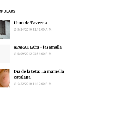
OPULARS
Llum de Taverna
5/24/2010 12:16:00 A. M.
aPARAULA'm - faramalla
5/09/2012 03:54:00 P. M.
Dia de la teta: La mamella
catalana
9/22/2010 11:12:00 P. M.