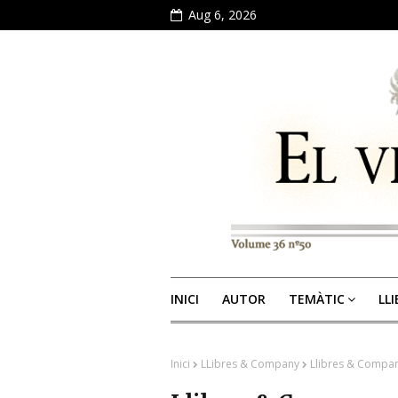
Aug 6, 2026
INICI
AUTOR
TEMÀTIC
LL
Inici
LLibres & Company
Llibres & Compan