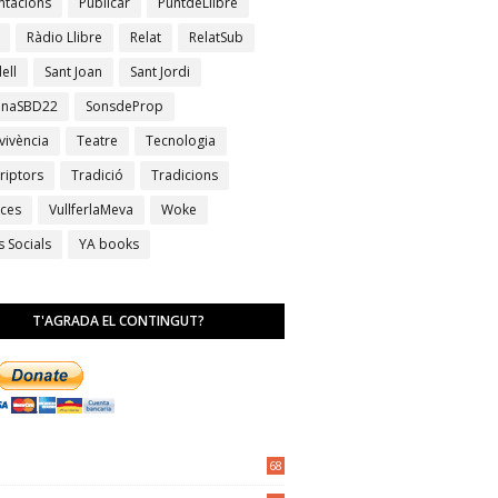
ntacions
Publicar
PuntdeLlibre
Ràdio Llibre
Relat
RelatSub
ell
Sant Joan
Sant Jordi
anaSBD22
SonsdeProp
vivència
Teatre
Tecnologia
riptors
Tradició
Tradicions
ces
VullferlaMeva
Woke
s Socials
YA books
T'AGRADA EL CONTINGUT?
68