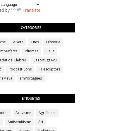
ed by
Translate
CATEGORIES
isme
Aixeta
Cites
Filosofia
 imperfecte
Idiomes
Jueus
edat del Llebrer
LaTortugaAvui
ó
Podcast_Sons
TI_escriptors
erlaMeva
emPortuguês
ETIQUETES
ontes
Activisme
Agraïment
a
Antisemitisme
Art
iacions
Autors
Biblioteca