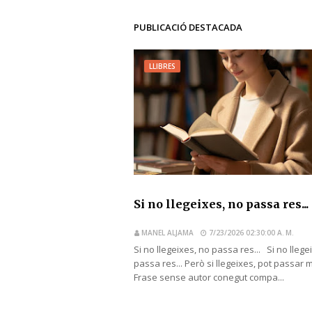
PUBLICACIÓ DESTACADA
LLIBRES
Si no llegeixes, no passa res...
MANEL ALJAMA
7/23/2026 02:30:00 A. M.
Si no llegeixes, no passa res... Si no llege
passa res... Però si llegeixes, pot passar 
Frase sense autor conegut compa...