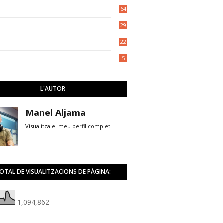
5
64
29
22
5
L'AUTOR
Manel Aljama
Visualitza el meu perfil complet
OTAL DE VISUALITZACIONS DE PÀGINA:
1,094,862