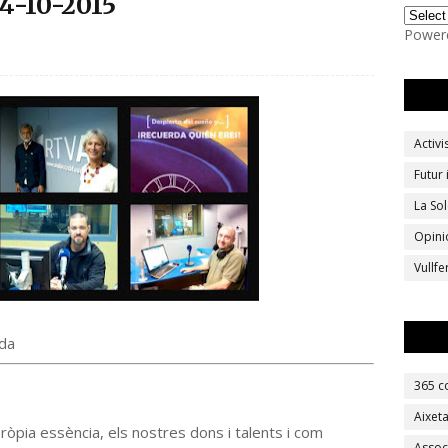
4-10-2015
Power
Activ
Futur
La Sol
Opini
Vullf
da
365 c
Aixet
 pròpia essència, els nostres dons i talents i com
Assoc