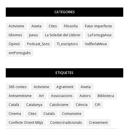
CATEGORIES
Activisme
Aixeta
Cites
Filosofia
Futur imperfecte
Idiomes
Jueus
La Soledat del Llebrer
LaTortugaAvui
Opinió
Podcast_Sons
TI_escriptors
VullferlaMeva
emPortuguês
ETIQUETES
365 contes
Activisme
Agraïment
Aixeta
Antisemitisme
Art
Associacions
Autors
Biblioteca
Català
Catalunya
Catolicisme
Ciència
CiFi
Cinema
Cites
Ciutats
Comunisme
Conflicte Orient Mitjà
Contes tradicionals
Creixement