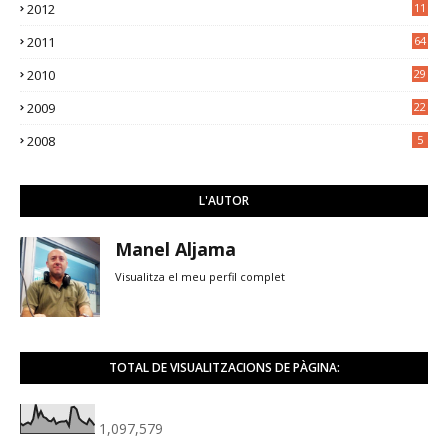
2012
11
5
2011
64
2010
29
2009
22
2008
5
L'AUTOR
Manel Aljama
Visualitza el meu perfil complet
TOTAL DE VISUALITZACIONS DE PÀGINA:
1,097,579