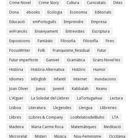
Crime Novel
Crime Story
Cultura
Curiositats
Dites
Dona
ebooks
Ecologia
Economia
Editorials
Educació
emPortuguês
Emprendre
Empresa
enFrancès
Ensenyament
Entrevistes
Escriptura
Exposicions
Fantàstic
Filosofia
Filosofía
Fires
FocusWriter
Folk
Franquisme_Residual
Futur
Futur imperfecte
Ganivet
Gramàtica
Grans Novel·les
Història
Història Alternativa
Històric
Humor
Idiomes
InEnglish
Infantil
Internet
Inundacions
Joan Oliver
Jueus
Juvenil
Kabbalah
Keanu
L'Alguer
La Soledat del Llebrer
LaTortugaAvui
Lectura
Lisboa
Literatura
Llegendes
Llengua
Llibreries
Llibres
LLibres & Company
LosRelatosdelBuho
LTA
Madeira
Maria Carme Roca
Matemàtiques
Meditació
Microrelat
Misteri
Música
Nou-Feminisme
Occitània