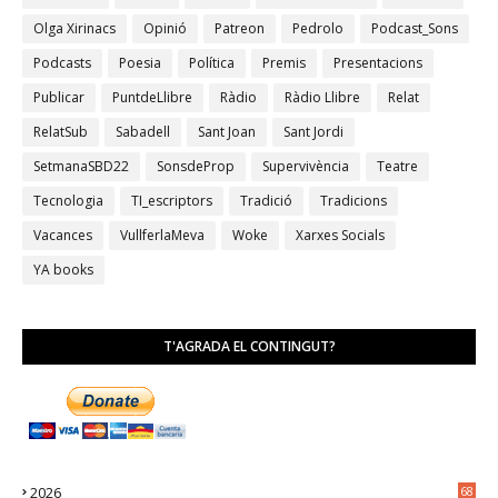
Olga Xirinacs
Opinió
Patreon
Pedrolo
Podcast_Sons
Podcasts
Poesia
Política
Premis
Presentacions
Publicar
PuntdeLlibre
Ràdio
Ràdio Llibre
Relat
RelatSub
Sabadell
Sant Joan
Sant Jordi
SetmanaSBD22
SonsdeProp
Supervivència
Teatre
Tecnologia
TI_escriptors
Tradició
Tradicions
Vacances
VullferlaMeva
Woke
Xarxes Socials
YA books
T'AGRADA EL CONTINGUT?
2026
68